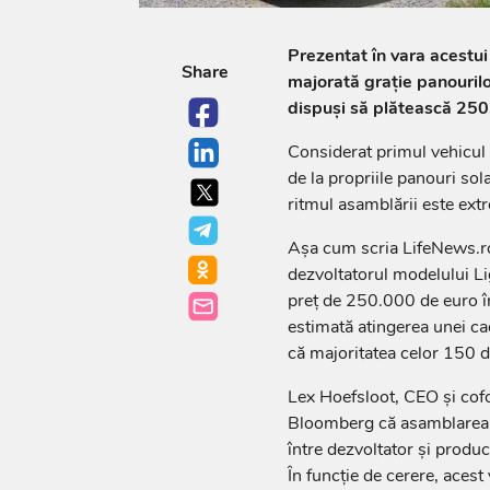
Prezentat în vara acestui
Share
majorată grație panourilo
dispuși să plătească 250
Considerat primul vehicul 
de la propriile panouri so
ritmul asamblării este ext
Așa cum scria LifeNews.ro 
dezvoltatorul modelului L
preț de 250.000 de euro în
estimată atingerea unei ca
că majoritatea celor 150 de
Lex Hoefsloot, CEO și cofo
Bloomberg că asamblarea ma
între dezvoltator și produ
În funcție de cerere, acest