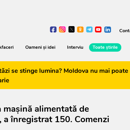
Cont
Afaceri
Oameni şi idei
Interviu
Toate știrile
tăzi se stinge lumina? Moldova nu mai poate 
arie
a mașină alimentată de
e, a înregistrat 150. Comenzi