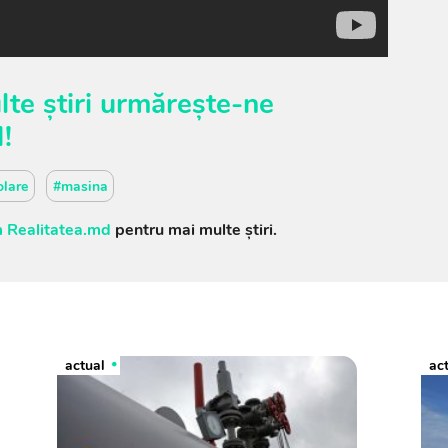
te știri urmărește-ne
M
!
olare
#masina
 Realitatea.md
pentru mai multe știri.
actual
ac