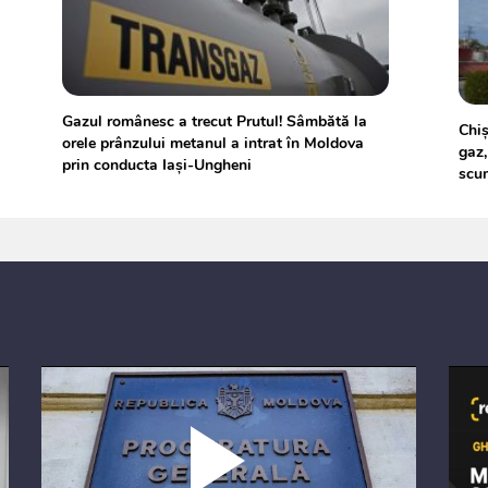
Gazul românesc a trecut Prutul! Sâmbătă la
Chiș
orele prânzului metanul a intrat în Moldova
gaz,
prin conducta Iaşi-Ungheni
scu