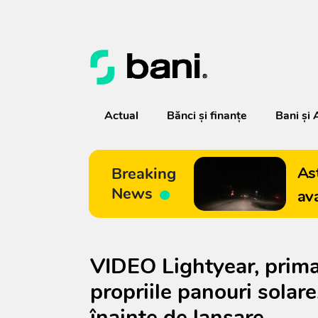
Actual
Bănci şi finanţe
Bani și 
As
Breaking
News
av
VIDEO Lightyear, prim
propriile panouri solar
înainte de lansare