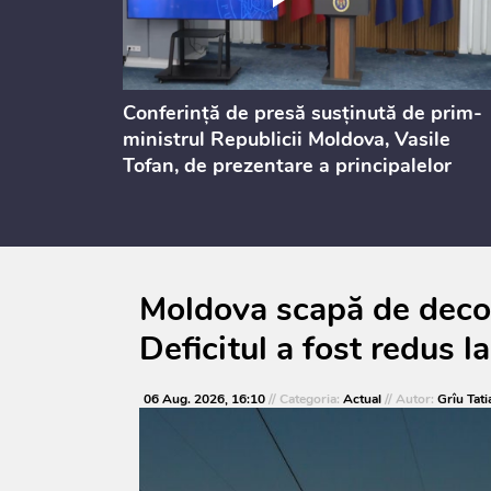
ului
Conferință de presă susținută de prim-
st 2026
ministrul Republicii Moldova, Vasile
Tofan, de prezentare a principalelor
prevederi ale politicii fiscale pentru
anul 2027, care urmează să fie supusă
consultărilor publice
Moldova scapă de decone
Deficitul a fost redus
06 Aug. 2026, 16:10
// Categoria:
Actual
// Autor:
Grîu Tati