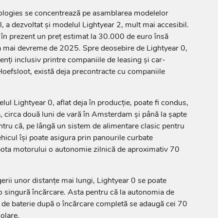
logies se concentrează pe asamblarea modelelor
el, a dezvoltat și modelul Lightyear 2, mult mai accesibil.
e în prezent un preț estimat la 30.000 de euro însă
a mai devreme de 2025. Spre deosebire de Lightyear 0,
ienți inclusiv printre companiile de leasing și car-
oefsloot, există deja precontracte cu companiile
elul Lightyear 0, aflat deja în producție, poate fi condus,
ă, circa două luni de vară în Amsterdam și până la șapte
entru că, pe lângă un sistem de alimentare clasic pentru
ehicul își poate asigura prin panourile curbate
pota motorului o autonomie zilnică de aproximativ 70
gerii unor distanțe mai lungi, Lightyear 0 se poate
 singură încărcare. Asta pentru că la autonomia de
e baterie după o încărcare completă se adaugă cei 70
olare.