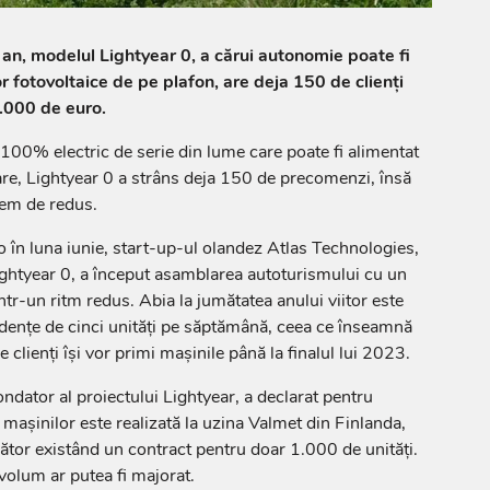
 an, modelul Lightyear 0, a cărui autonomie poate fi
r fotovoltaice de pe plafon, are deja 150 de clienți
.000 de euro.
100% electric de serie din lume care poate fi alimentat
lare, Lightyear 0 a strâns deja 150 de precomenzi, însă
rem de redus.
în luna iunie, start-up-ul olandez Atlas Technologies,
ightyear 0, a început asamblarea autoturismului cu un
tr-un ritm redus. Abia la jumătatea anului viitor este
dențe de cinci unități pe săptămână, ceea ce înseamnă
 clienți își vor primi mașinile până la finalul lui 2023.
ndator al proiectului Lightyear, a declarat pentru
șinilor este realizată la uzina Valmet din Finlanda,
cător existând un contract pentru doar 1.000 de unități.
 volum ar putea fi majorat.