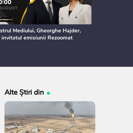
strul Mediului, Gheorghe Hajder,
Consultări pu
 invitatul emisiunii Rezoomat
lege pentru 
electoral (nr
Alte Știri din