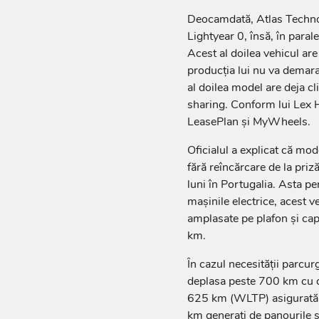
Deocamdată, Atlas Techno
Lightyear 0, însă, în paral
Acest al doilea vehicul ar
producția lui nu va demar
al doilea model are deja cl
sharing. Conform lui Lex H
LeasePlan și MyWheels.
Oficialul a explicat că mod
fără reîncărcare de la priz
luni în Portugalia. Asta p
mașinile electrice, acest v
amplasate pe plafon și ca
km.
În cazul necesității parcur
deplasa peste 700 km cu o
625 km (WLTP) asigurată d
km generați de panourile s