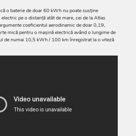
ă că o baterie de doar 60 kWh nu poate susține
lectric pe o distanță atât de mare, cei de la Atlas
argumente coeficientul aerodinamic de doar 0,19,
arte mică pentru o mașină electrică având o lungime de
ul de numai 10,5 kWh / 100 km înregistrat la o viteză