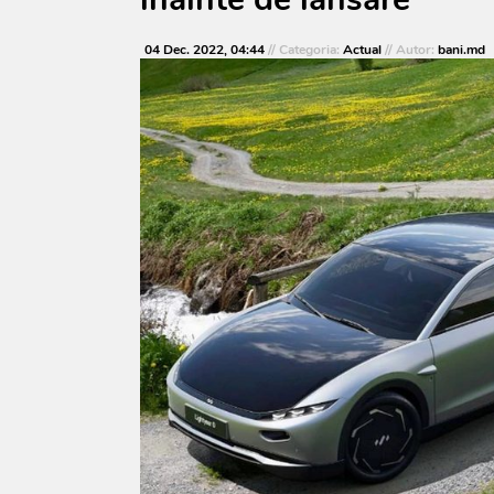
04 Dec. 2022, 04:44
// Categoria:
Actual
// Autor:
bani.md