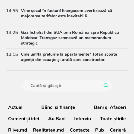
14:55
Vine șocul în facturi! Energocom avertizează că
majorarea tarifelor este inevitabilă
13:25
Gaz lichefiat din SUA prin România spre Republica
Moldova: Transgaz semnează un memorandum
strategic
13:15
Cine umflă prețurile la apartamente? Tofan scoate
agenții din ecuație și arată spre constructori
Actual
Bănci şi finanţe
Bani și Afaceri
Oameni şi idei
Au Bani
Interviu
Toate știrile
Rlive.md
Realitatea.md
Contacte
Pub
Carieră