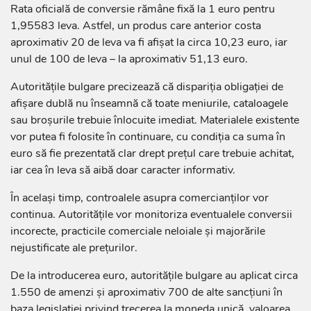
Rata oficială de conversie rămâne fixă la 1 euro pentru
1,95583 leva. Astfel, un produs care anterior costa
aproximativ 20 de leva va fi afișat la circa 10,23 euro, iar
unul de 100 de leva – la aproximativ 51,13 euro.
Autoritățile bulgare precizează că dispariția obligației de
afișare dublă nu înseamnă că toate meniurile, cataloagele
sau broșurile trebuie înlocuite imediat. Materialele existente
vor putea fi folosite în continuare, cu condiția ca suma în
euro să fie prezentată clar drept prețul care trebuie achitat,
iar cea în leva să aibă doar caracter informativ.
În același timp, controalele asupra comercianților vor
continua. Autoritățile vor monitoriza eventualele conversii
incorecte, practicile comerciale neloiale și majorările
nejustificate ale prețurilor.
De la introducerea euro, autoritățile bulgare au aplicat circa
1.550 de amenzi și aproximativ 700 de alte sancțiuni în
baza legislației privind trecerea la moneda unică, valoarea