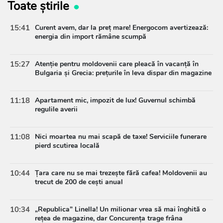
Toate știrile
15:41
Curent avem, dar la preț mare! Energocom avertizează:
energia din import rămâne scumpă
15:27
Atenție pentru moldovenii care pleacă în vacanță în
Bulgaria și Grecia: prețurile în leva dispar din magazine
11:18
Apartament mic, impozit de lux! Guvernul schimbă
regulile averii
11:08
Nici moartea nu mai scapă de taxe! Serviciile funerare
pierd scutirea locală
10:44
Țara care nu se mai trezește fără cafea! Moldovenii au
trecut de 200 de cești anual
10:34
„Republica” Linella! Un milionar vrea să mai înghită o
rețea de magazine, dar Concurența trage frâna