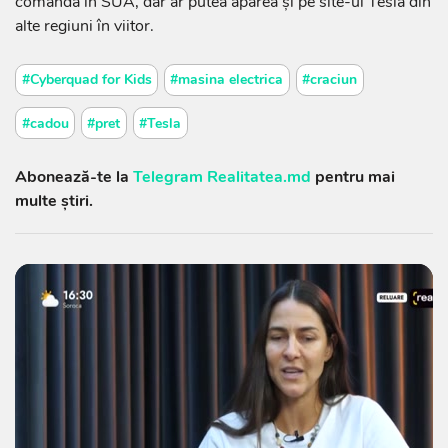
comandă în SUA, dar ar putea apărea și pe site-ul Tesla din
alte regiuni în viitor.
#Cyberquad for Kids
#masina electrica
#craciun
#cadou
#pret
#Tesla
Abonează-te la
Telegram Realitatea.md
pentru mai
multe știri.