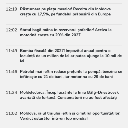
12:19
Răsturnare pe piața merelor! Recolta din Moldova
crește cu 17,5%, pe fundalul prăbușirii din Europa
12:02
Statul bagă mâna în rezervorul șoferilor! Acciza la
motorină crește cu 20% din 2027
11:49
Bomba fiscală din 2027! Impozitul anual pentru o
locuință de un milion de lei ar putea ajunge la 10 mii de
lei
11:46
Petrolul mai ieftin reduce prețurile la pompă: benzina se
ieftinește cu 21 de bani, iar motorina cu 29 de bani
11:34
Moldelectrica: Încep lucrările la linia Bălți–Dnestrovsk
avariată de furtună. Consumatorii nu au fost afectați
11:02
Moldova, raiul traiului ieftin și cimitirul oportunităților!
Verdict usturător într-un top mondial