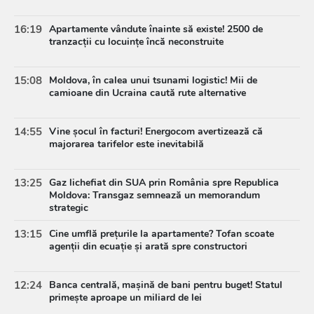
16:19
Apartamente vândute înainte să existe! 2500 de
tranzacții cu locuințe încă neconstruite
15:08
Moldova, în calea unui tsunami logistic! Mii de
camioane din Ucraina caută rute alternative
14:55
Vine șocul în facturi! Energocom avertizează că
majorarea tarifelor este inevitabilă
13:25
Gaz lichefiat din SUA prin România spre Republica
Moldova: Transgaz semnează un memorandum
strategic
13:15
Cine umflă prețurile la apartamente? Tofan scoate
agenții din ecuație și arată spre constructori
12:24
Banca centrală, mașină de bani pentru buget! Statul
primește aproape un miliard de lei