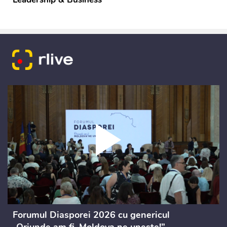
Forumul Diasporei 2026 cu genericul
„Oriunde am fi, Moldova ne unește!”