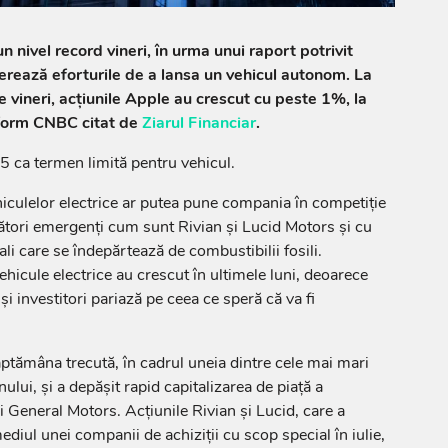
n nivel record vineri, în urma unui raport potrivit
erează eforturile de a lansa un vehicul autonom. La
 vineri, acţiunile Apple au crescut cu peste 1%, la
nform CNBC citat de
Ziarul Financiar
.
ca termen limită pentru vehicul.
hiculelor electrice ar putea pune compania în competiţie
ători emergenţi cum sunt Rivian şi Lucid Motors şi cu
ali care se îndepărtează de combustibilii fosili.
hicule electrice au crescut în ultimele luni, deoarece
i investitori pariază pe ceea ce speră că va fi
ăptămâna trecută, în cadrul uneia dintre cele mai mari
anului, şi a depăşit rapid capitalizarea de piaţă a
i General Motors. Acţiunile Rivian şi Lucid, care a
ediul unei companii de achiziţii cu scop special în iulie,