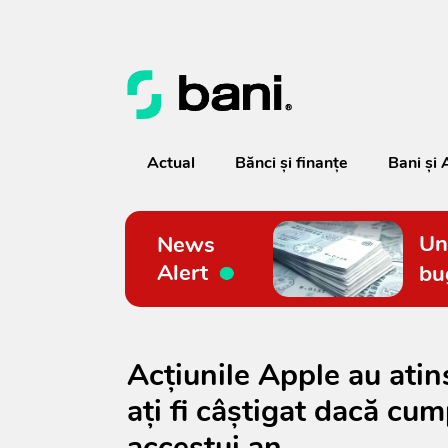
Actual
Bănci şi finanţe
Bani și 
Un
News
Alert
bu
Acţiunile Apple au atins
aţi fi câştigat dacă cum
accestui an