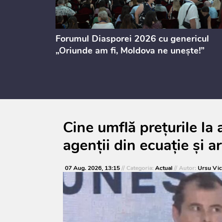
ectul de
Forumul Diasporei 2026 cu genericul
i
„Oriunde am fi, Moldova ne unește!”
Cine umflă prețurile l
agenții din ecuație și a
07 Aug. 2026, 13:15
// Categoria:
Actual
// Autor:
Ursu Vic