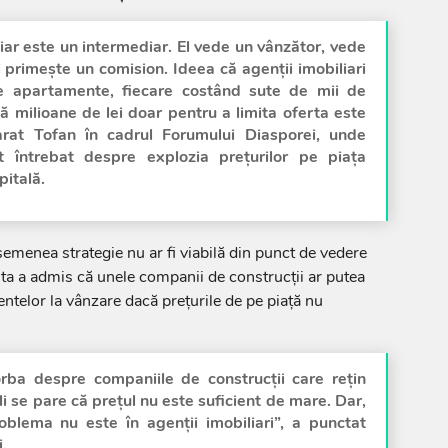
iar este un intermediar. El vede un vânzător, vede
 primește un comision. Ideea că agenții imobiliari
 apartamente, fiecare costând sute de mii de
ză milioane de lei doar pentru a limita oferta este
arat Tofan în cadrul Forumului Diasporei, unde
t întrebat despre explozia prețurilor pe piața
pitală.
semenea strategie nu ar fi viabilă din punct de vedere
ta a admis că unele companii de construcții ar putea
telor la vânzare dacă prețurile de pe piață nu
.
rba despre companiile de construcții care rețin
li se pare că prețul nu este suficient de mare. Dar,
oblema nu este în agenții imobiliari”, a punctat
.