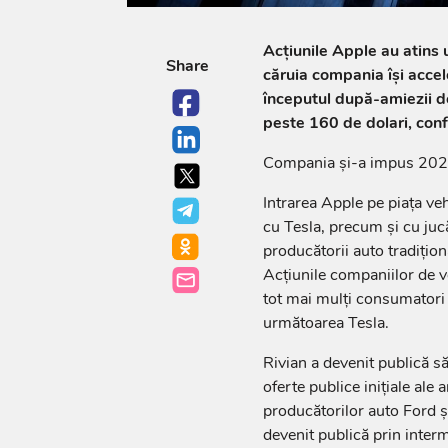
Acţiunile Apple au atins u
Share
căruia compania îşi accel
începutul după-amiezii de
peste 160 de dolari, co
Compania şi-a impus 2025 
Intrarea Apple pe piaţa ve
cu Tesla, precum şi cu juc
producătorii auto tradiţion
Acţiunile companiilor de ve
tot mai mulţi consumatori ş
următoarea Tesla.
Rivian a devenit publică s
oferte publice iniţiale ale 
producătorilor auto Ford ş
devenit publică prin interm