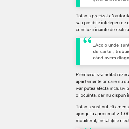
Tofan a precizat că autorit
sau posibile înțelegeri de 
concluzii înainte de realiz
„Acolo unde sunt
de cartel, trebui
când avem diagno
Premierul s-a arătat rezerv
apartamentelor care nu sun
i-ar putea afecta inclusiv
o locuință, dar nu dispun î
Tofan a susținut că amena
ajunge la aproximativ 1.00
mobilierul, instalațiile elec