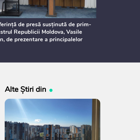
erință de presă susținută de prim-
Ședința Consi
strul Republicii Moldova, Vasile
Procurorilor
n, de prezentare a principalelor
ederi ale politicii fiscale pentru
 2027, care urmează să fie supusă
ultărilor publice
Alte Știri din