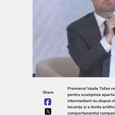
Premierul Vasile Tofan res
Share
pentru scumpirea apartam
intermediarii nu dispun 
locuințe și a limita artifi
comportamentul companiil