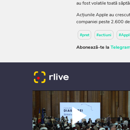
au fost volatile toată săpt
Acţiunile Apple au crescut
companiei peste 2.600 de 
#pret
#actiuni
#Appl
Abonează-te la
Telegram