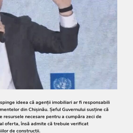
pinge ideea că agenții imobiliari ar fi responsabili
entelor din Chișinău. Șeful Guvernului susține că
de resursele necesare pentru a cumpăra zeci de
cial oferta, însă admite că trebuie verificat
or de construcții.