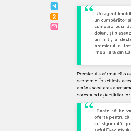
„Un agent imobil
un cumpărător și
cumpără zeci de
dolari, și plasea
un mit”, a decl
premierul a fos
imobiliară din Ca
Premierul a afirmat că o a
economic. În schimb, aces
amâna scoaterea apartamen
corespund așteptărilor lor
„Poate să fie vo
oferta pentru că 
cu siguranță, pr
șeful Executivului