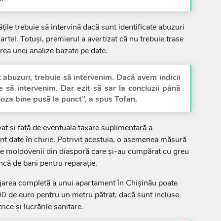
ățile trebuie să intervină dacă sunt identificate abuzuri
cartel. Totuși, premierul a avertizat că nu trebuie trase
area unei analize bazate pe date.
 abuzuri, trebuie să intervenim. Dacă avem indicii
e să intervenim. Dar ezit să sar la concluzii până
za bine pusă la punct”, a spus Tofan.
at și față de eventuala taxare suplimentară a
t date în chirie. Potrivit acestuia, o asemenea măsură
 pe moldovenii din diasporă care și-au cumpărat cu greu
ncă de bani pentru reparație.
jarea completă a unui apartament în Chișinău poate
0 de euro pentru un metru pătrat, dacă sunt incluse
trice și lucrările sanitare.