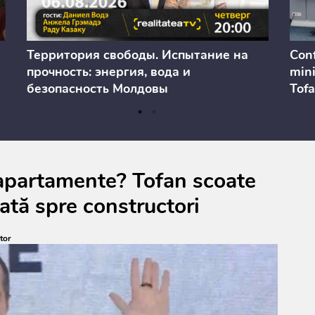
Территория свободы. Испытание на
Conf
прочность: энергия, вода и
mini
безопасность Молдовы
Tofa
prev
anul
cons
a apartamente? Tofan scoate
rată spre constructori
tor