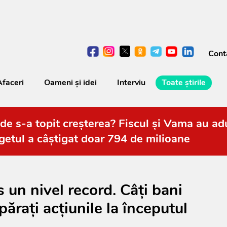
Cont
Afaceri
Oameni şi idei
Interviu
Toate știrile
de s-a topit creșterea? Fiscul și Vama au adu
getul a câștigat doar 794 de milioane
 un nivel record. Câţi bani
păraţi acţiunile la începutul