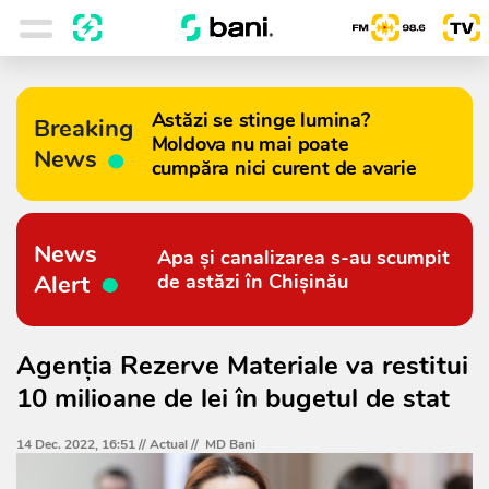
Astăzi se stinge lumina?
Breaking
Moldova nu mai poate
News
cumpăra nici curent de avarie
News
Apa și canalizarea s-au scumpit
Alert
de astăzi în Chișinău
Agenția Rezerve Materiale va restitui
10 milioane de lei în bugetul de stat
14 Dec. 2022, 16:51 //
Actual
//
MD Bani