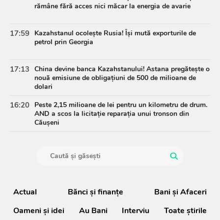
rămâne fără acces nici măcar la energia de avarie
17:59
Kazahstanul ocolește Rusia! Își mută exporturile de
petrol prin Georgia
17:13
China devine banca Kazahstanului! Astana pregătește o
nouă emisiune de obligațiuni de 500 de milioane de
dolari
16:20
Peste 2,15 milioane de lei pentru un kilometru de drum.
AND a scos la licitație reparația unui tronson din
Căușeni
Actual
Bănci şi finanţe
Bani și Afaceri
Oameni şi idei
Au Bani
Interviu
Toate știrile