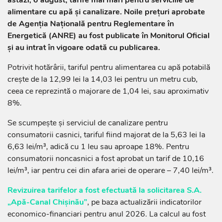
astăzi, 6 august, tarife mai mari pentru serviciile de
alimentare cu apă și canalizare. Noile prețuri aprobate
de Agenția Națională pentru Reglementare în
Energetică (ANRE) au fost publicate în Monitorul Oficial
și au intrat în vigoare odată cu publicarea.
Potrivit hotărârii, tariful pentru alimentarea cu apă potabilă
crește de la 12,99 lei la 14,03 lei pentru un metru cub,
ceea ce reprezintă o majorare de 1,04 lei, sau aproximativ
8%.
Se scumpește și serviciul de canalizare pentru
consumatorii casnici, tariful fiind majorat de la 5,63 lei la
6,63 lei/m³, adică cu 1 leu sau aproape 18%. Pentru
consumatorii noncasnici a fost aprobat un tarif de 10,16
lei/m³, iar pentru cei din afara ariei de operare – 7,40 lei/m³.
Revizuirea tarifelor a fost efectuată la solicitarea S.A.
„Apă-Canal Chișinău”
, pe baza actualizării indicatorilor
economico-financiari pentru anul 2026. La calcul au fost