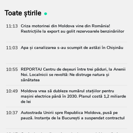
Toate știrile
11:13
Criza motorinei din Moldova vine din România!
Restricțiile la export au golit rezervoarele benzinăriilor
11:03
Apa și canalizarea s-au scumpit de astăzi în Chișinău
10:55
REPORTAJ Centru de deșeuri între trei păduri, la Anenii
Noi. Localnicii se revoltă: Ne distruge natura și
sănătatea
10:49
Moldova vrea să dubleze numărul stațiilor pentru
mașini electrice până în 2030. Planul costă 1,2 miliarde
de lei
10:37
Autostrada Unirii spre Republica Moldova, pusă pe
pauză. Instanța de la București a suspendat contractul