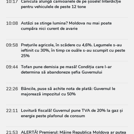
10:17
Canicula alungă camioanele de pe șosele! Interdicție
pentru vehiculele de peste 12 tone
10:08
Astăzi se stinge lumina? Moldova nu mai poate
cumpăra nici curent de avarie
09:58
Prețurile agricole, în scădere cu 4,6%. Legumele s-au
ieftinit cu 30%, în timp ce ouăle s-au scumpit cu peste
25%
09:44
Tofan pune demisia pe masă! Condiția care l-ar
determina să abandoneze șefia Guvernului
22:26
Băncile, puse să achite nota de plată: Guvernul le
majorează impozitul cu 50%
22:11
Lovitură fiscală! Guvernul pune TVA de 20% la gaz și
energie peste plafonul de consum
21:53
ALERTĂ! Premierul: Mâine Republica Moldova ar putea