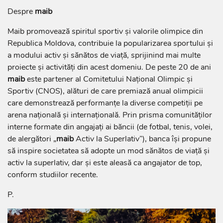
Despre
maib
Maib promovează spiritul sportiv și valorile olimpice din
Republica Moldova, contribuie la popularizarea sportului și
a modului activ și sănătos de viață, sprijinind mai multe
proiecte și activități din acest domeniu. De peste 20 de ani
maib
este partener al Comitetului Naţional Olimpic şi
Sportiv (CNOS), alături de care premiază anual olimpicii
care demonstrează performanțe la diverse competiţii pe
arena naţională şi internaţională. Prin prisma comunităților
interne formate din angajați ai băncii (de fotbal, tenis, volei,
de alergători „
maib
Activ la Superlativ”), banca își propune
să inspire societatea să adopte un mod sănătos de viață și
activ la superlativ, dar și este aleasă ca angajator de top,
conform studiilor recente.
P.