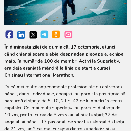
În dimineața zilei de duminică, 17 octombrie, atunci
când chiar și soarele abia desprindea pleoapele, echipa
maib, în număr de 100 de membri Activi la Superlativ,
era deja aranjată mândră la linia de start a cursei
Chisinau International Marathon.
După mai multe antrenamente profesioniste cu antrenorul
băncii, dar și individuale, angajații au pornit la pas ritmic să
parcurgă distanțe de 5, 10, 21 și 42 de kilometri în centrul
capitalei. Cei mai mulți superlativi au parcurs distanța de
10 km, pentru cursa de 5 km s-au aliniat la start 37 de
angajați ai băncii, 17 pasionați de sport au alergat distanța
de 21 km, iar 3 cei mai curajoși dintre superlativi și-au