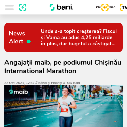
Unde s-a topit creșterea? Fiscul
News
și Vama au adus 4,25 miliarde
Alert
în plus, dar bugetul a câștigat
doar 794 de milioane
Angajații maib, pe podiumul Chișinău
International Marathon
22 Oct. 2021, 12:37 //
Bănci şi Finanţe
//
MD Bani