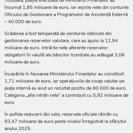
Totodată, plățile efectuate de Ministerul Finanțelor au
însumat 1,85 milioane de euro, iar ieșirile nete din conturile
Oficiului de Gestionare a Programelor de Asistență Externă
– 40.000 de euro.
Scăderea a fost temperată de veniturile obținute din
gestionarea rezervelor valutare, care au ajuns la 12,94
milioane de euro. Intrările nete aferente rezervelor
obligatorii în valută ale băncilor licențiate au adăugat 3,06
milioane de euro.
Încasările în favoarea Ministerului Finanțelor au constituit
1,71 milioane de euro, iar operațiunile de swap valutar pe
piața internă au avut un rezultat pozitiv de 80.000 de euro.
Categoria „alte intrări nete” a contribuit cu 5,92 milioane de
euro.
În pofida reducerii din iulie, rezervele oficiale rămân cu
93,47 milioane de euro peste nivelul înregistrat la sfârșitul
anului 2025.