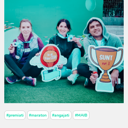
#premiati
#maraton
#angajati
#MAIB