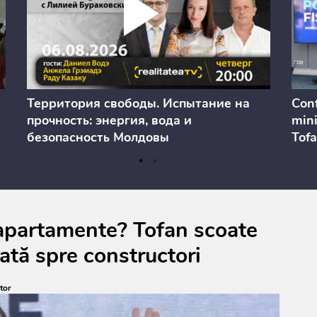
Территория свободы. Испытание на
Conf
прочность: энергия, вода и
mini
безопасность Молдовы
Tofa
prev
anul
cons
a apartamente? Tofan scoate
rată spre constructori
tor