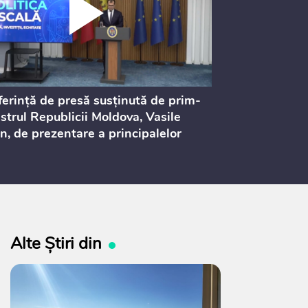
erință de presă susținută de prim-
Ședința Consi
strul Republicii Moldova, Vasile
Procurorilor
n, de prezentare a principalelor
ederi ale politicii fiscale pentru
 2027, care urmează să fie supusă
ultărilor publice
Alte Știri din