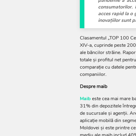
pandemie a accel
consumatorilor. 
acces rapid la o 
inovațiilor sunt p
Clasamentul „TOP 100 Cele
XIV-a, cuprinde peste 200 
ale băncilor străine. Rapor
totale şi profitul net pent
comparație cu datele pentr
companiilor.
Despre maib
Maib
este cea mai mare ba
31% din depozitele întreg
de sucursale și agenții. A
aplicație mobilă din segm
Moldovei şi este printre ce
mediu ale maib includ 40%