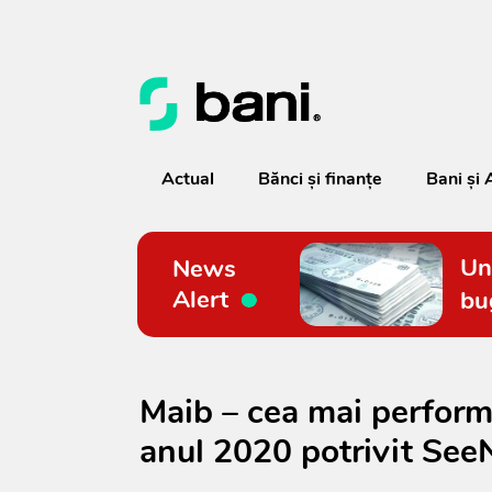
Actual
Bănci şi finanţe
Bani și 
Un
News
Alert
bu
Maib – cea mai perform
anul 2020 potrivit Se