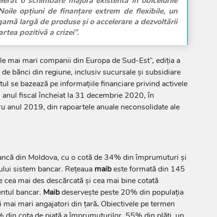
erat o schimbare majoră existentă în obiceiurile
Noile opțiuni de finanțare extrem de flexibile, un
gamă largă de produse și o accelerare a dezvoltării
artea pozitivă a crizei”.
 mai mari companii din Europa de Sud-Est”, ediția a
de bănci din regiune, inclusiv sucursale şi subsidiare
tul se bazează pe informaţiile financiare privind activele
ru anul fiscal încheiat la 31 decembrie 2020, în
u anul 2019, din rapoartele anuale neconsolidate ale
ncă din Moldova, cu o cotă de 34% din împrumuturi și
ului sistem bancar. Rețeaua
maib
este formată din 145
re cea mai des descărcată și cea mai bine cotată
entul bancar.
Maib
deserveşte peste 20% din populaţia
i mai mari angajatori din ţară
.
Obiectivele pe termen
 din cota de piaţă a împrumuturilor, 55% din plăţi, un