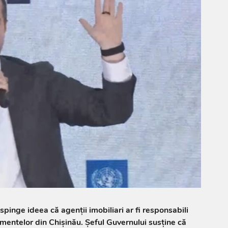
pinge ideea că agenții imobiliari ar fi responsabili
entelor din Chișinău. Șeful Guvernului susține că