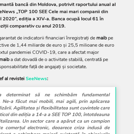
mantă bancă din Moldova, potrivit raportului anual al
SeeNews „TOP 100 SEE Cele mai mari companii din
 2020”, ediția a XIV-a. Banca ocupă locul 61 în
ziții comparativ cu anul 2019.
arantat de indicatorii financiari înregistrați de
maib
pe
tive de 1,44 miliarde de euro și 25,5 milioane de euro
ntextul pandemiei COVID-19, care a afectat major
maib
a dat dovadă de o activitate stabilă, centrată pe
sponsabilitate față de angajați și societate.
f al revistei
SeeNews
:
a determinat să ne schimbăm fundamental
Ne-a făcut mai mobili, mai agili, prin aplicarea
izării. Agilitatea și flexibilitatea sunt cuvintele care
rticol din ediția a 14-a a SEE TOP 100, întotdeauna
italizarea
.
Un sector care a apărut ca un campion
e comerțul electronic, deoarece criza indusă de