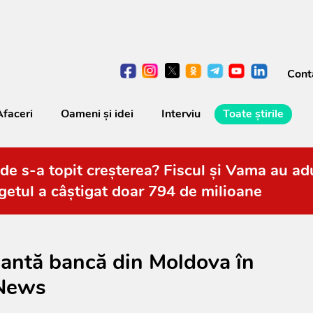
Cont
Afaceri
Oameni şi idei
Interviu
Toate știrile
de s-a topit creșterea? Fiscul și Vama au adu
getul a câștigat doar 794 de milioane
antă bancă din Moldova în
eNews