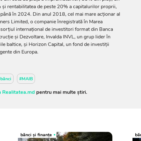
i rentabilitatea de peste 20% a capitalurilor proprii,
 până în 2024. Din anul 2018, cel mai mare acţionar al
ners Limited, o companie înregistrată în Marea
sorţiul internaţional de investitori format din Banca
cţie şi Dezvoltare, Invalda INVL, un grup lider în
ile baltice, şi Horizon Capital, un fond de investiţii
rgente din Europa.
#bănci
#MAIB
 Realitatea.md
pentru mai multe știri.
bănci şi finanţe
băn