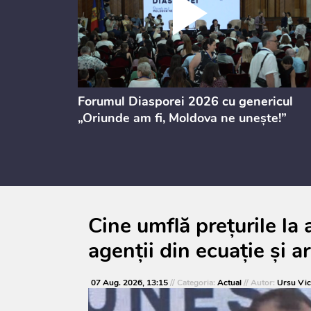
ectul de
Forumul Diasporei 2026 cu genericul
i
„Oriunde am fi, Moldova ne unește!”
Cine umflă prețurile l
agenții din ecuație și a
07 Aug. 2026, 13:15
// Categoria:
Actual
// Autor:
Ursu Vic