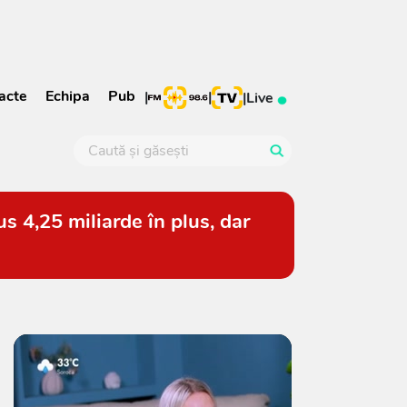
acte
Echipa
Pub
|
|
|
Live
s 4,25 miliarde în plus, dar