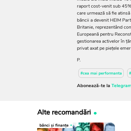
raport cost-venit sub 45% ş
care urmează să fie atinsă
băncii a devenit HEIM Part
Britanie, reprezentând con
Europeană pentru Reconstru
gestionarea activelor în ţăr
privat axat pe pieţele eme
P.
#cea mai performanta
Abonează-te la
Telegram
Alte recomandări
bănci şi finanţe