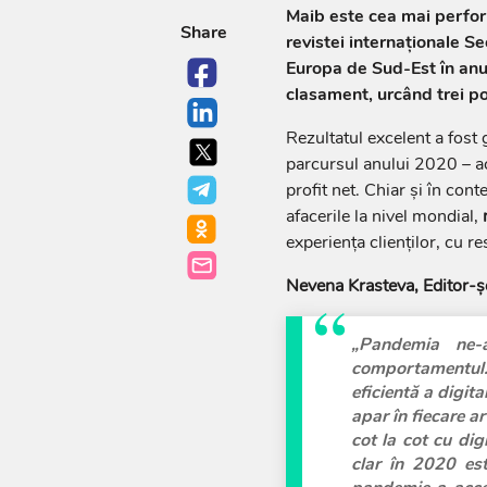
Maib este cea mai perfor
Share
revistei internaționale 
Europa de Sud-Est în anul
clasament, urcând trei po
Rezultatul excelent a fost g
parcursul anului 2020 – ac
profit net. Chiar și în co
afacerile la nivel mondial,
experiența clienților, cu re
Nevena Krasteva, Editor-șe
„Pandemia ne-
comportamentul. 
eficientă a digital
apar în fiecare a
cot la cot cu dig
clar în 2020 est