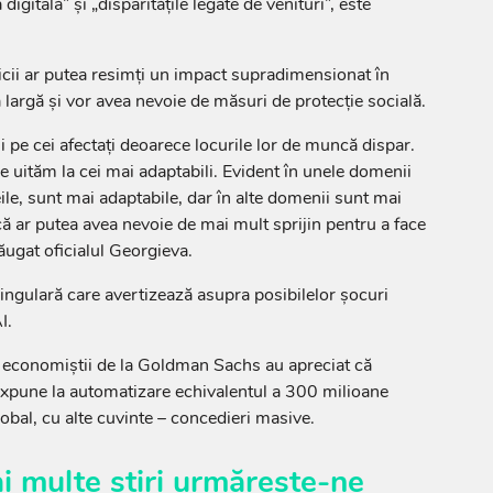
igitală” şi „disparităţile legate de venituri”, este
cii ar putea resimţi un impact supradimensionat în
 largă şi vor avea nevoie de măsuri de protecţie socială.
i pe cei afectaţi deoarece locurile lor de muncă dispar.
 uităm la cei mai adaptabili. Evident în unele domenii
ile, sunt mai adaptabile, dar în alte domenii sunt mai
că ar putea avea nevoie de mai mult sprijin pentru a face
dăugat oficialul Georgieva.
ingulară care avertizează asupra posibilelor şocuri
I.
, economiştii de la Goldman Sachs au apreciat că
expune la automatizare echivalentul a 300 milioane
obal, cu alte cuvinte – concedieri masive.
i multe știri urmărește-ne