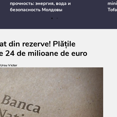
прочность: энергия, вода и
mini
безопасность Молдовы
Tofa
prev
anul
cons
t din rezerve! Plățile
e 24 de milioane de euro
:
Ursu Victor