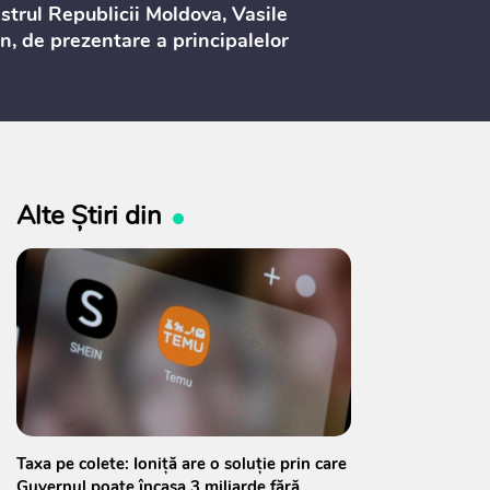
strul Republicii Moldova, Vasile
Procurorilor
n, de prezentare a principalelor
ederi ale politicii fiscale pentru
 2027, care urmează să fie supusă
ultărilor publice
Alte Știri din
Taxa pe colete: Ioniță are o soluție prin care
Guvernul poate încasa 3 miliarde fără