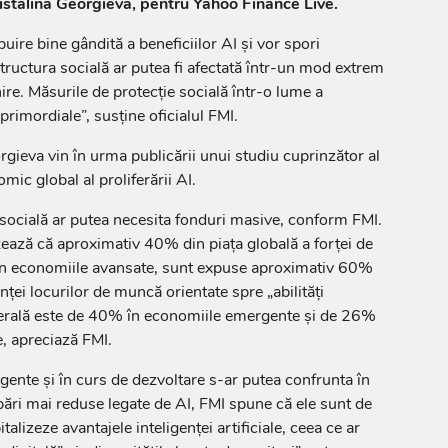
istalina Georgieva, pentru Yahoo Finance Live.
buire bine gândită a beneficiilor AI şi vor spori
 structura socială ar putea fi afectată într-un mod extrem
e. Măsurile de protecţie socială într-o lume a
t primordiale”, susţine oficialul FMI.
orgieva vin în urma publicării unui studiu cuprinzător al
ic global al proliferării AI.
socială ar putea necesita fonduri masive, conform FMI.
izează că aproximativ 40% din piaţa globală a forţei de
În economiile avansate, sunt expuse aproximativ 60%
nţei locurilor de muncă orientate spre „abilităţi
erală este de 40% în economiile emergente şi de 26%
e, apreciază FMI.
nte şi în curs de dezvoltare s-ar putea confrunta în
rbări mai reduse legate de AI, FMI spune că ele sunt de
alizeze avantajele inteligenţei artificiale, ceea ce ar