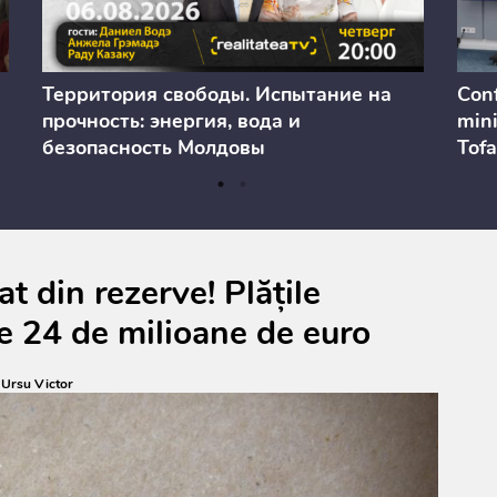
Территория свободы. Испытание на
Conf
прочность: энергия, вода и
mini
безопасность Молдовы
Tofa
prev
anul
cons
t din rezerve! Plățile
e 24 de milioane de euro
:
Ursu Victor