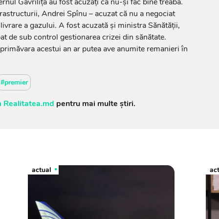
rnul Gavrilița au fost acuzați că nu-și fac bine treaba.
frastructurii, Andrei Spînu – acuzat că nu a negociat
livrare a gazului. A fost acuzată și ministra Sănătății,
t de sub control gestionarea crizei din sănătate.
n primăvara acestui an ar putea ave anumite remanieri în
#premier
 Realitatea.md
pentru mai multe știri.
actual
ac