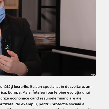
nătăți lucrurile. Eu sun specialist în dezvoltare, am
frica, Europa, Asia. Înțeleg foarte bine evoluția unui
r crize economice când resursele financiare ale
ioritizate, de exemplu, pentru protecția socială a