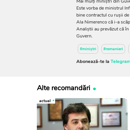
Mai mulți miniștri din Guve
Este vorba de ministrul In
bine contractul cu rușii de 
Ala Nimerenco că i-a scăpa
Analiștii au prevăzut că î
Guvern.
#miniștri
#remanieri
Abonează-te la
Telegram
Alte recomandări
actual