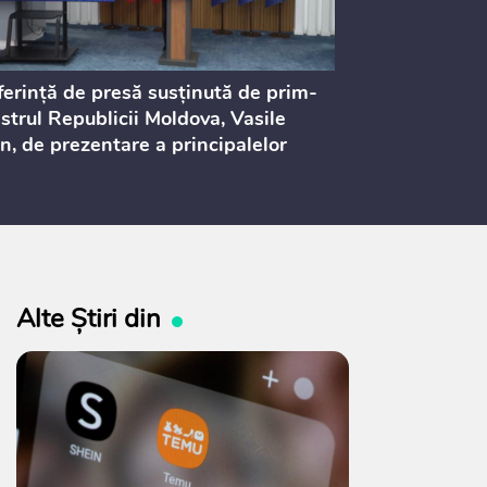
erință de presă susținută de prim-
Ședința Consi
strul Republicii Moldova, Vasile
Procurorilor
n, de prezentare a principalelor
ederi ale politicii fiscale pentru
 2027, care urmează să fie supusă
ultărilor publice
Alte Știri din