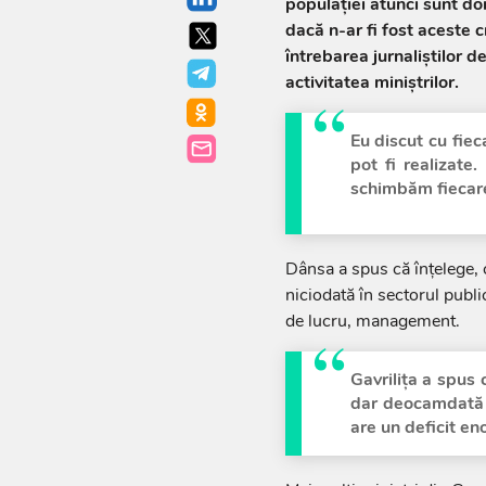
populației atunci sunt do
dacă n-ar fi fost aceste c
întrebarea jurnaliștilor d
activitatea miniștrilor.
Eu discut cu fiec
pot fi realizate.
schimbăm fiecare 
Dânsa a spus că înțelege, c
niciodată în sectorul publi
de lucru, management.
Gavrilița a spus 
dar deocamdată 
are un deficit e