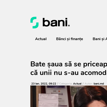
Actual
Bănci şi finanţe
Bani și 
Bate șaua să se priceap
că unii nu s-au acomoda
23 Ian. 2022, 09:22
// Categoria:
Actual
// Autor:
bani.md