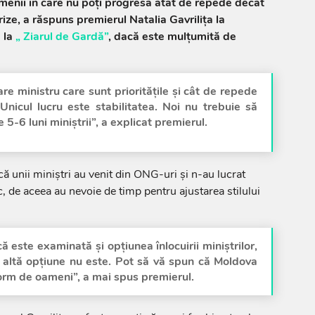
menii în care nu poți progresa atât de repede decât
rize, a răspuns premierul Natalia Gavrilița la
e la
„ Ziarul de Gardă”
, dacă este mulțumită de
are ministru care sunt prioritățile și cât de repede
 Unicul lucru este stabilitatea. Noi nu trebuie să
5-6 luni miniștrii”, a explicat premierul.
ă unii miniștri au venit din ONG-uri și n-au lucrat
c, de aceea au nevoie de timp pentru ajustarea stilului
că este examinată și opțiunea înlocuirii miniștrilor,
altă opțiune nu este. Pot să vă spun că Moldova
norm de oameni”, a mai spus premierul.