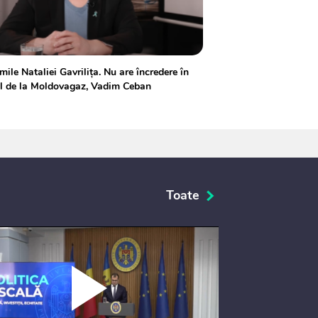
mile Nataliei Gavrilița. Nu are încredere în
ul de la Moldovagaz, Vadim Ceban
Toate