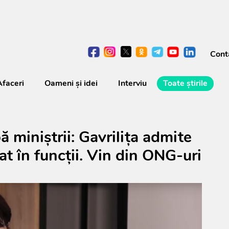
Cont
Afaceri
Oameni şi idei
Interviu
Toate știrile
ă miniștrii: Gavrilița admite
t în funcții. Vin din ONG-uri