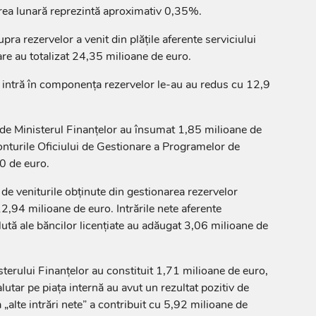
rea lunară reprezintă aproximativ 0,35%.
a rezervelor a venit din plățile aferente serviciului
are au totalizat 24,35 milioane de euro.
 intră în componența rezervelor le-au au redus cu 12,9
e de Ministerul Finanțelor au însumat 1,85 milioane de
 conturile Oficiului de Gestionare a Programelor de
0 de euro.
de veniturile obținute din gestionarea rezervelor
12,94 milioane de euro. Intrările nete aferente
alută ale băncilor licențiate au adăugat 3,06 milioane de
sterului Finanțelor au constituit 1,71 milioane de euro,
lutar pe piața internă au avut un rezultat pozitiv de
„alte intrări nete” a contribuit cu 5,92 milioane de