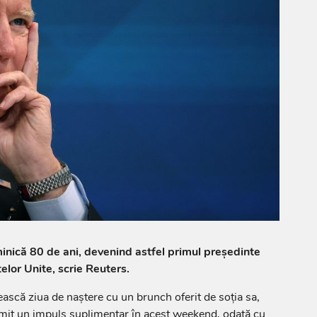
inică 80 de ani, devenind astfel primul președinte
elor Unite, scrie Reuters.
ească ziua de naștere cu un brunch oferit de soția sa,
primit un impuls suplimentar în acest weekend, odată cu