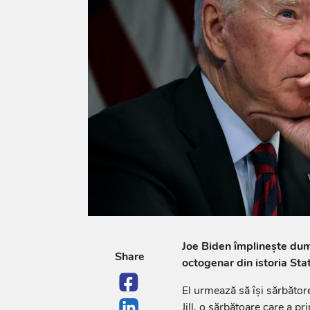
Joe Biden împlinește dum
Share
octogenar din istoria Stat
El urmează să își sărbător
Jill, o sărbătoare care a 