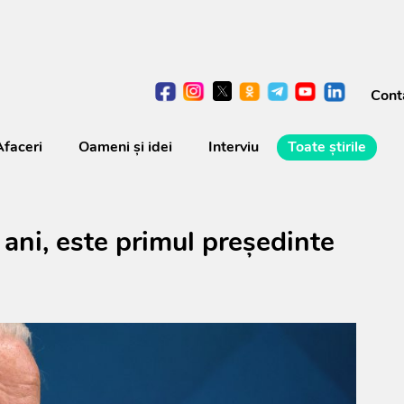
Cont
Afaceri
Oameni şi idei
Interviu
Toate știrile
ani, este primul președinte