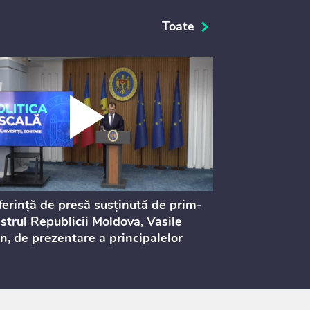
Toate
erință de presă susținută de prim-
Ședința Consi
strul Republicii Moldova, Vasile
Procurorilor
n, de prezentare a principalelor
ederi ale politicii fiscale pentru
 2027, care urmează să fie supusă
ultărilor publice