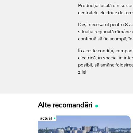
Producția locală din surse
centralele electrice de te
Deși necesarul pentru 8 a
situația regională rămâne v
continuă să fie scumpă, în 
În aceste condiții, compan
electrică, în special în in
posibil, să amâne folosire
zilei.
Alte recomandări
actual