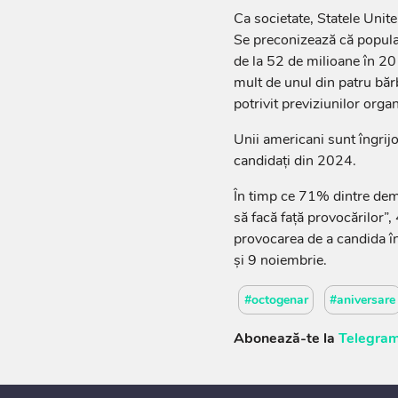
Ca societate, Statele Unite
Se preconizează că populaț
de la 52 de milioane în 2
mult de unul din patru băr
potrivit previziunilor org
Unii americani sunt îngrijo
candidați din 2024.
În timp ce 71% dintre demo
să facă față provocărilor”
provocarea de a candida în
și 9 noiembrie.
#octogenar
#aniversare
Abonează-te la
Telegram