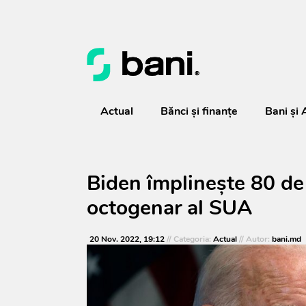
Actual
Bănci şi finanţe
Bani și 
Biden împlinește 80 de 
octogenar al SUA
20 Nov. 2022, 19:12
// Categoria:
Actual
// Autor:
bani.md