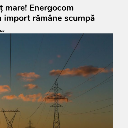
eț mare! Energocom
in import rămâne scumpă
tor