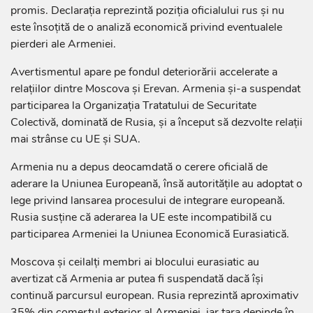
promis. Declarația reprezintă poziția oficialului rus și nu
este însoțită de o analiză economică privind eventualele
pierderi ale Armeniei.
Avertismentul apare pe fondul deteriorării accelerate a
relațiilor dintre Moscova și Erevan. Armenia și-a suspendat
participarea la Organizația Tratatului de Securitate
Colectivă, dominată de Rusia, și a început să dezvolte relații
mai strânse cu UE și SUA.
Armenia nu a depus deocamdată o cerere oficială de
aderare la Uniunea Europeană, însă autoritățile au adoptat o
lege privind lansarea procesului de integrare europeană.
Rusia susține că aderarea la UE este incompatibilă cu
participarea Armeniei la Uniunea Economică Eurasiatică.
Moscova și ceilalți membri ai blocului eurasiatic au
avertizat că Armenia ar putea fi suspendată dacă își
continuă parcursul european. Rusia reprezintă aproximativ
35% din comerțul exterior al Armeniei, iar țara depinde în