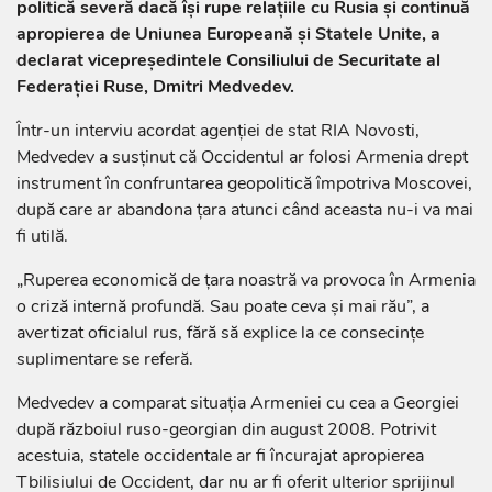
politică severă dacă își rupe relațiile cu Rusia și continuă
apropierea de Uniunea Europeană și Statele Unite, a
declarat vicepreședintele Consiliului de Securitate al
Federației Ruse, Dmitri Medvedev.
Într-un interviu acordat agenției de stat RIA Novosti,
Medvedev a susținut că Occidentul ar folosi Armenia drept
instrument în confruntarea geopolitică împotriva Moscovei,
după care ar abandona țara atunci când aceasta nu-i va mai
fi utilă.
„Ruperea economică de țara noastră va provoca în Armenia
o criză internă profundă. Sau poate ceva și mai rău”, a
avertizat oficialul rus, fără să explice la ce consecințe
suplimentare se referă.
Medvedev a comparat situația Armeniei cu cea a Georgiei
după războiul ruso-georgian din august 2008. Potrivit
acestuia, statele occidentale ar fi încurajat apropierea
Tbilisiului de Occident, dar nu ar fi oferit ulterior sprijinul