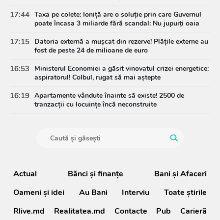
17:44
Taxa pe colete: Ioniță are o soluție prin care Guvernul
poate încasa 3 miliarde fără scandal: Nu jupuiți oaia
17:15
Datoria externă a mușcat din rezerve! Plățile externe au
fost de peste 24 de milioane de euro
16:53
Ministerul Economiei a găsit vinovatul crizei energetice:
aspiratorul! Colbul, rugat să mai aștepte
16:19
Apartamente vândute înainte să existe! 2500 de
tranzacții cu locuințe încă neconstruite
Actual
Bănci şi finanţe
Bani și Afaceri
Oameni şi idei
Au Bani
Interviu
Toate știrile
Rlive.md
Realitatea.md
Contacte
Pub
Carieră