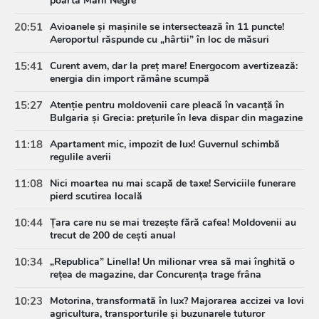
poarta Mării Negre
20:51
Avioanele și mașinile se intersectează în 11 puncte!
Aeroportul răspunde cu „hârtii” în loc de măsuri
15:41
Curent avem, dar la preț mare! Energocom avertizează:
energia din import rămâne scumpă
15:27
Atenție pentru moldovenii care pleacă în vacanță în
Bulgaria și Grecia: prețurile în leva dispar din magazine
11:18
Apartament mic, impozit de lux! Guvernul schimbă
regulile averii
11:08
Nici moartea nu mai scapă de taxe! Serviciile funerare
pierd scutirea locală
10:44
Țara care nu se mai trezește fără cafea! Moldovenii au
trecut de 200 de cești anual
10:34
„Republica” Linella! Un milionar vrea să mai înghită o
rețea de magazine, dar Concurența trage frâna
10:23
Motorina, transformată în lux? Majorarea accizei va lovi
agricultura, transporturile și buzunarele tuturor