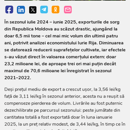
În sezonul iulie 2024 – iunie 2025, exporturile de sorg
din Republica Moldova au scăzut drastic, ajungând la
doar 6,5 mii tone – cel mai mic volum din ultimii patru
ani, potrivit analizei economistului Iurie Rija. Diminuarea
se datorează reducerii suprafețelor cultivate, iar efectele
s-au văzut direct în valoarea comerțului extern: doar
23,2 milioane lei, de aproape trei ori mai puțin decât
maximul de 70,6 milioane lei înregistrat în sezonul
2021–2022.
Deși prețul mediu de export a crescut ușor, la 3,56 lei/kg
față de 3,11 lei/kg în sezonul anterior, acesta nu a reușit să
compenseze pierderea de volum. Livrările au fost puternic
dezechilibrate pe parcursul sezonului: peste jumătate din
cantitatea totală a fost exportată doar în luna ianuarie
2025, la un preț relativ modest, de 3,44 lei/kg, în timp ce în