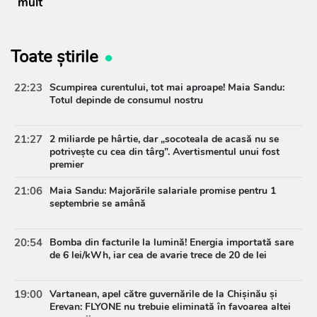
mult
Toate știrile
22:23
Scumpirea curentului, tot mai aproape! Maia Sandu:
Totul depinde de consumul nostru
21:27
2 miliarde pe hârtie, dar „socoteala de acasă nu se
potrivește cu cea din târg”. Avertismentul unui fost
premier
21:06
Maia Sandu: Majorările salariale promise pentru 1
septembrie se amână
20:54
Bomba din facturile la lumină! Energia importată sare
de 6 lei/kWh, iar cea de avarie trece de 20 de lei
19:00
Vartanean, apel către guvernările de la Chișinău și
Erevan: FLYONE nu trebuie eliminată în favoarea altei