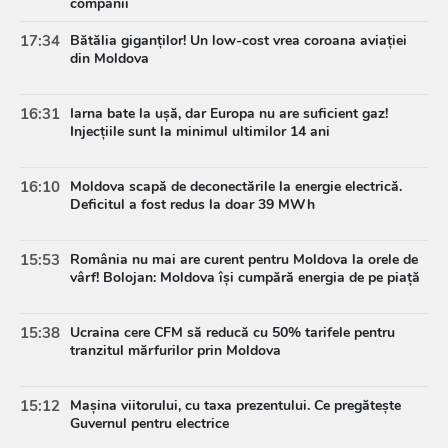
companii
17:34
Bătălia giganților! Un low-cost vrea coroana aviației
din Moldova
16:31
Iarna bate la ușă, dar Europa nu are suficient gaz!
Injecțiile sunt la minimul ultimilor 14 ani
16:10
Moldova scapă de deconectările la energie electrică.
Deficitul a fost redus la doar 39 MWh
15:53
România nu mai are curent pentru Moldova la orele de
vârf! Bolojan: Moldova își cumpără energia de pe piață
15:38
Ucraina cere CFM să reducă cu 50% tarifele pentru
tranzitul mărfurilor prin Moldova
15:12
Mașina viitorului, cu taxa prezentului. Ce pregătește
Guvernul pentru electrice