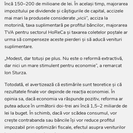
încă 150–200 de milioane de lei. În același timp, majorarea
impozitului pe dividende și câștigurile de capital, accizele
mai mari la produsele considerate „vicii”, acciza la
motorină, taxa suplimentară pe profitul băncilor, majorarea
TVA pentru sectorul HoReCa și taxarea coletelor poștale ar
urma să compenseze aceste pierderi și să aducă venituri
suplimentare.
„Modest, dar totuși pe plus. Nu este o reformă extractivă,
dar nici un mare stimulent pentru economie”, a remarcat
Ion Sturza.
Totodată, el avertizează că estimările sunt teoretice și că
rezultatele finale vor depinde de reacția economiei. În
opinia sa, dacă economia va răspunde pozitiv, reforma ar
putea aduce în următorii doi-trei ani încă 1,5–2 miliarde de
lei la buget. În schimb, dacă vor scădea consumul, vor
crește contrabanda sau băncile își vor reduce profitul
impozabil prin optimizări fiscale, efectul asupra veniturilor