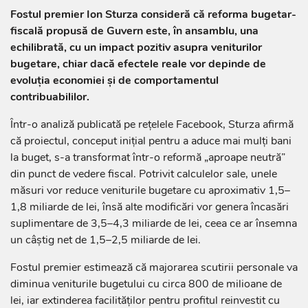
Fostul premier Ion Sturza consideră că reforma bugetar-
fiscală propusă de Guvern este, în ansamblu, una
echilibrată, cu un impact pozitiv asupra veniturilor
bugetare, chiar dacă efectele reale vor depinde de
evoluția economiei și de comportamentul
contribuabililor.
Într-o analiză publicată pe rețelele Facebook, Sturza afirmă
că proiectul, conceput inițial pentru a aduce mai mulți bani
la buget, s-a transformat într-o reformă „aproape neutră”
din punct de vedere fiscal. Potrivit calculelor sale, unele
măsuri vor reduce veniturile bugetare cu aproximativ 1,5–
1,8 miliarde de lei, însă alte modificări vor genera încasări
suplimentare de 3,5–4,3 miliarde de lei, ceea ce ar însemna
un câștig net de 1,5–2,5 miliarde de lei.
Fostul premier estimează că majorarea scutirii personale va
diminua veniturile bugetului cu circa 800 de milioane de
lei, iar extinderea facilităților pentru profitul reinvestit cu