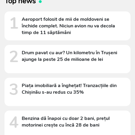
Top news
1
Aeroport folosit de mii de moldoveni se
închide complet. Niciun avion nu va decola
timp de 11 săptămâni
2
Drum pavat cu aur? Un kilometru în Trușeni
ajunge la peste 25 de milioane de lei
3
Piața imobiliară a înghețat! Tranzacțiile din
Chișinău s-au redus cu 35%
4
Benzina dă înapoi cu doar 2 bani, prețul
motorinei crește cu încă 28 de bani