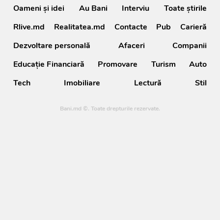
Oameni şi idei
Au Bani
Interviu
Toate știrile
Rlive.md
Realitatea.md
Contacte
Pub
Carieră
Dezvoltare personală
Afaceri
Companii
Educație Financiară
Promovare
Turism
Auto
Tech
Imobiliare
Lectură
Stil
Bani.md ©. Toate drepturile rezervate.