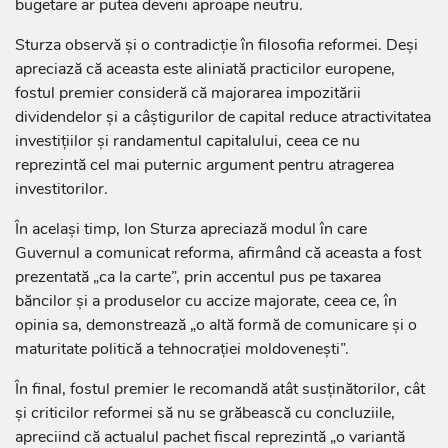
bugetare ar putea deveni aproape neutru.
Sturza observă și o contradicție în filosofia reformei. Deși
apreciază că aceasta este aliniată practicilor europene,
fostul premier consideră că majorarea impozitării
dividendelor și a câștigurilor de capital reduce atractivitatea
investițiilor și randamentul capitalului, ceea ce nu
reprezintă cel mai puternic argument pentru atragerea
investitorilor.
În același timp, Ion Sturza apreciază modul în care
Guvernul a comunicat reforma, afirmând că aceasta a fost
prezentată „ca la carte”, prin accentul pus pe taxarea
băncilor și a produselor cu accize majorate, ceea ce, în
opinia sa, demonstrează „o altă formă de comunicare și o
maturitate politică a tehnocrației moldovenești”.
În final, fostul premier le recomandă atât susținătorilor, cât
și criticilor reformei să nu se grăbească cu concluziile,
apreciind că actualul pachet fiscal reprezintă „o variantă