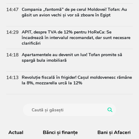
14:47
Compania „fantomă” de pe cerul Moldovei! Tofan: Au
găsit un avion vechi și vor să zboare în Egipt
14:29
APIT, despre TVA de 12% pentru HoReCa: Se
încadrează în intervalul recomandat, dar sunt necesare
clarificări
14:18
Apartamentele au devenit un lux! Tofan promite să
spargă bula imobiliară
14:13
Revoluție fiscală în frigider! Cașul moldovenesc rămâne
la 8%, mozzarella urcă la 12%
Actual
Bănci şi finanţe
Bani și Afaceri