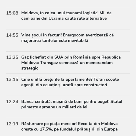
15:08
Moldova, în calea unui tsunami logistic! Mii de
camioane din Ucraina caută rute alternative
14:55
Vine șocul în facturi! Energocom avertizează că
majorarea tarifelor este inevitabilă
13:25
Gaz lichefiat din SUA prin România spre Republica
Moldova: Transgaz semnează un memorandum
strategic
13:15
Cine umflă prețurile la apartamente? Tofan scoate
agenții din ecuație și arată spre constructori
12:24
Banca centrală, mașină de bani pentru buget! Statul
primește aproape un miliard de lei
12:19
Răsturnare pe piața merelor! Recolta din Moldova
crește cu 17,5%, pe fundalul prăbușirii din Europa