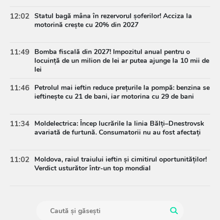
12:02
Statul bagă mâna în rezervorul șoferilor! Acciza la
motorină crește cu 20% din 2027
11:49
Bomba fiscală din 2027! Impozitul anual pentru o
locuință de un milion de lei ar putea ajunge la 10 mii de
lei
11:46
Petrolul mai ieftin reduce prețurile la pompă: benzina se
ieftinește cu 21 de bani, iar motorina cu 29 de bani
11:34
Moldelectrica: Încep lucrările la linia Bălți–Dnestrovsk
avariată de furtună. Consumatorii nu au fost afectați
11:02
Moldova, raiul traiului ieftin și cimitirul oportunităților!
Verdict usturător într-un top mondial