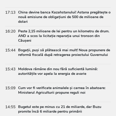
17:13
China devine banca Kazahstanului! Astana pregătește o
nouă emisiune de obligațiuni de 500 de milioane de
dolari
16:20
Peste 2,15 milioane de lei pentru un kilometru de drum.
AND a scos la licitație reparația unui tronson din
Căușeni
15:44
Bogații, puși să plătească mai mult! Noua propunere de
reformă fiscală după retragerea proiectului Guvernului
15:43
Moldova rămâne din nou fără suficientă lumină:
autoritățile vor apela la energia de avarie
15:09
Cum vor fi verificate animalele și carnea în abatoare:
Ministerul Agriculturii propune reguli noi
14:55
Bugetul este pe minus cu 21 de miliarde, dar Buzu
promite încă 6 miliarde pentru primării