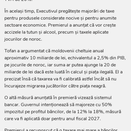
În același timp, Executivul pregătește majorări de taxe
pentru produsele considerate nocive și pentru anumite
sectoare economice. Premierul a anunțat că vor crește
accizele la tutun și alcool, precum și taxele aplicate
jocurilor de noroc.
Tofan a argumentat că moldovenii cheltuie anual
aproximativ 10 miliarde de lei, echivalentul a 2,5% din PIB,
pe jocurile de noroc, iar suma ar putea ajunge la 20 de
miliarde de lei dacă este luată în calcul și piața ilegală. El a
precizat însă că taxarea va fi calibrată astfel încât să nu
încurajeze migrarea jucătorilor către piața neagră.
O altă măsură anunțată în premieră vizează sistemul
bancar. Guvernul intenționează să majoreze cu 50%
impozitul pe profitul băncilor, de la 12% la 18%, măsură
care va fi aplicată doar pentru anul fiscal 2027.
Premierul a recunoscut că o taxare mai mare a băncilor