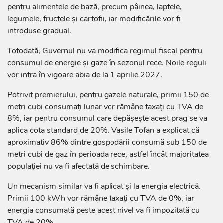
pentru alimentele de bază, precum pâinea, laptele,
legumele, fructele și cartofii, iar modificările vor fi
introduse gradual.
Totodată, Guvernul nu va modifica regimul fiscal pentru
consumul de energie și gaze în sezonul rece. Noile reguli
vor intra în vigoare abia de la 1 aprilie 2027.
Potrivit premierului, pentru gazele naturale, primii 150 de
metri cubi consumați lunar vor rămâne taxați cu TVA de
8%, iar pentru consumul care depășește acest prag se va
aplica cota standard de 20%. Vasile Tofan a explicat că
aproximativ 86% dintre gospodării consumă sub 150 de
metri cubi de gaz în perioada rece, astfel încât majoritatea
populației nu va fi afectată de schimbare.
Un mecanism similar va fi aplicat și la energia electrică.
Primii 100 kWh vor rămâne taxați cu TVA de 0%, iar
energia consumată peste acest nivel va fi impozitată cu
TVA de 20%.