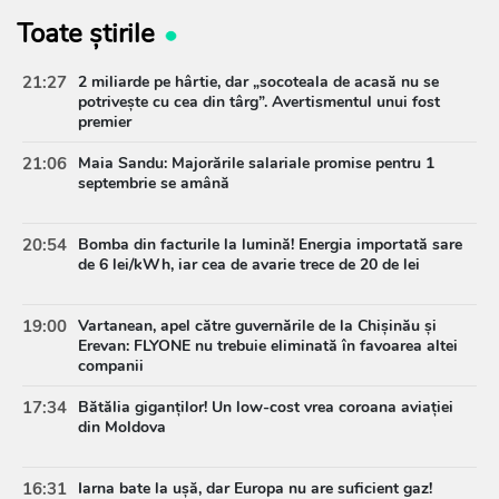
Toate știrile
21:27
2 miliarde pe hârtie, dar „socoteala de acasă nu se
potrivește cu cea din târg”. Avertismentul unui fost
premier
21:06
Maia Sandu: Majorările salariale promise pentru 1
septembrie se amână
20:54
Bomba din facturile la lumină! Energia importată sare
de 6 lei/kWh, iar cea de avarie trece de 20 de lei
19:00
Vartanean, apel către guvernările de la Chișinău și
Erevan: FLYONE nu trebuie eliminată în favoarea altei
companii
17:34
Bătălia giganților! Un low-cost vrea coroana aviației
din Moldova
16:31
Iarna bate la ușă, dar Europa nu are suficient gaz!