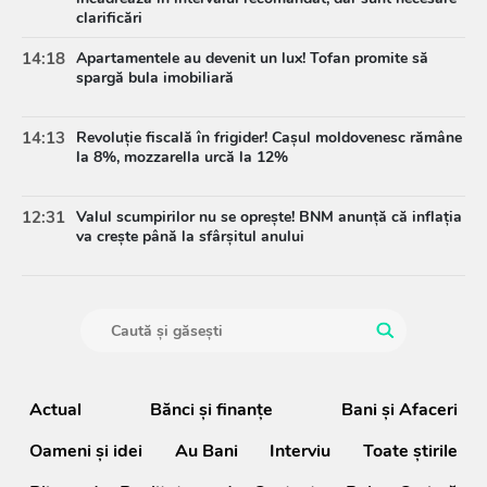
clarificări
14:18
Apartamentele au devenit un lux! Tofan promite să
spargă bula imobiliară
14:13
Revoluție fiscală în frigider! Cașul moldovenesc rămâne
la 8%, mozzarella urcă la 12%
12:31
Valul scumpirilor nu se oprește! BNM anunță că inflația
va crește până la sfârșitul anului
Actual
Bănci şi finanţe
Bani și Afaceri
Oameni şi idei
Au Bani
Interviu
Toate știrile