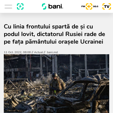
Cu linia frontului spartă de şi cu
podul lovit, dictatorul Rusiei rade de
pe faţa pământului oraşele Ucrainei
11 Oct. 2022, 08:08 //
Actual
//
bani.md