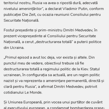
teritoriul nostru, Rusia va avea o ripostă dură, adecvată
nivelului ameninţărilor“, a declarat Vladimir Putin, conform
publicaţiei Die Zeit, cu ocazia reuniunii Consiliului pentru
Securitate Naţională.
Fostul preşedinte şi prim-ministru Dmitri Medvedev, în
prezent vicepre­şedinte al Consiliului pentru Securitate
Naţională, a cerut „destruc­turarea totală” a puterii politice
din Ucraina.
„Primul episod a avut loc deja, vor exista şi altele. Din
punctul meu de vedere, obiectivul trebuie să fie
destructurarea totală a regimului politic de la Kiev. Statul
ucrainean, în configuraţia sa actuală, are un regim politic
nazist şi va reprezenta o ameninţare permanentă, directă şi
clară pentru Rusia“, a afirmat Dmitri Medvedev, potrivit
cotidianului Le Monde.
Şi Uniunea Europeană, prin vocea unui purtător de cuvânt
al executivului euro­pean, a condamnat bombardarea oraşe­