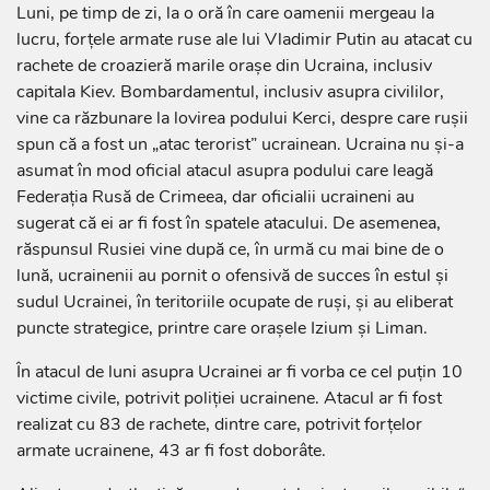
Luni, pe timp de zi, la o oră în care oamenii mergeau la
lucru, forţele armate ruse ale lui Vladimir Putin au atacat cu
rachete de croazieră marile oraşe din Ucraina, inclusiv
capitala Kiev. Bombardamentul, inclusiv asupra civililor,
vine ca răzbunare la lovirea podului Kerci, despre care ruşii
spun că a fost un „atac terorist” ucrainean. Ucraina nu şi-a
asumat în mod oficial atacul asupra podului care leagă
Federaţia Rusă de Crimeea, dar oficialii ucraineni au
sugerat că ei ar fi fost în spatele atacului. De asemenea,
răspunsul Rusiei vine după ce, în urmă cu mai bine de o
lună, ucrainenii au pornit o ofensivă de succes în estul şi
sudul Ucrainei, în teritoriile ocupate de ruşi, şi au eliberat
puncte strategice, printre care oraşele Izium şi Liman.
În atacul de luni asupra Ucrainei ar fi vorba ce cel puţin 10
victime civile, potrivit poliţiei ucrainene. Atacul ar fi fost
realizat cu 83 de rachete, dintre care, potrivit forţelor
armate ucrainene, 43 ar fi fost doborâte.