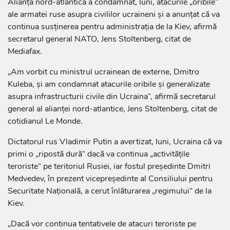
Alianţa nord-atlantică a condamnat, luni, atacurile „oribile“
ale armatei ruse asupra civililor ucraineni şi a anunţat că va
continua susţinerea pentru administraţia de la Kiev, afirmă
secretarul general NATO, Jens Stoltenberg, citat de
Mediafax.
„Am vorbit cu ministrul ucrainean de externe, Dmitro
Kuleba, şi am condamnat atacurile oribile şi generalizate
asupra infrastructurii civile din Ucraina“, afirmă secretarul
general al alianţei nord-atlantice, Jens Stoltenberg, citat de
cotidianul Le Monde.
Dictatorul rus Vladimir Putin a avertizat, luni, Ucraina că va
primi o „ripostă dură“ dacă va continua „activităţile
teroriste“ pe teritoriul Rusiei, iar fostul preşedinte Dmitri
Medvedev, în prezent vicepreşedinte al Consiliului pentru
Securitate Naţională, a cerut înlăturarea „regimului“ de la
Kiev.
„Dacă vor continua tentativele de atacuri teroriste pe