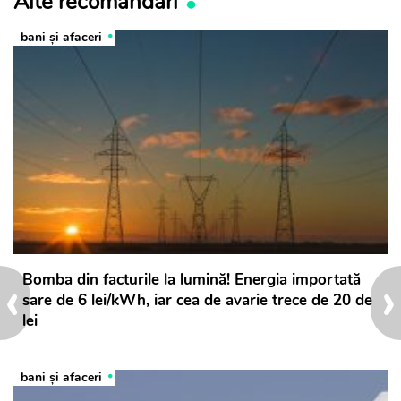
Alte recomandări
bani și afaceri
‹
›
Bomba din facturile la lumină! Energia importată
sare de 6 lei/kWh, iar cea de avarie trece de 20 de
lei
bani și afaceri