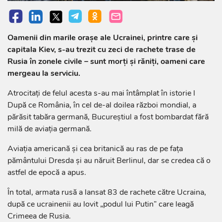
Oamenii din marile oraşe ale Ucrainei, printre care şi
capitala Kiev, s-au trezit cu zeci de rachete trase de
Rusia în zonele civile – sunt morţi şi răniţi, oameni care
mergeau la serviciu.
Atrocitaţi de felul acesta s-au mai întâmplat în istorie l
După ce România, în cel de-al doilea război mondial, a
părăsit tabăra germană, Bucureştiul a fost bombardat fără
milă de aviaţia germană.
Aviaţia americană şi cea britanică au ras de pe faţa
pământului Dresda şi au năruit Berlinul, dar se credea că o
astfel de epocă a apus.
În total, armata rusă a lansat 83 de rachete către Ucraina,
după ce ucrainenii au lovit „podul lui Putin” care leagă
Crimeea de Rusia.