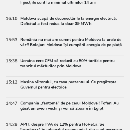
Injecțiile sunt la minimul ultimilor 14 ani
16:10
Moldova scapă de deconectările la energie electrică.
Deficitul a fost redus la doar 39 MWh
15:53
România nu mai are curent pentru Moldova la orele de
vârf! Bolojan: Moldova își cumpără energia de pe piață
15:38
Ucraina cere CFM să reducă cu 50% tarifele pentru
tranzitul mărfurilor prin Moldova
15:12
Mașina viitorului, cu taxa prezentului. Ce pregătește
Guvernul pentru electrice
14:47
Compania „fantomă” de pe cerul Moldovei! Tofan: Au
găsit un avion vechi și vor să zboare în Egipt
14:29
APIT, despre TVA de 12% pentru HoReCa: Se
încadrează în intervalul recomandat, dar sunt necesare