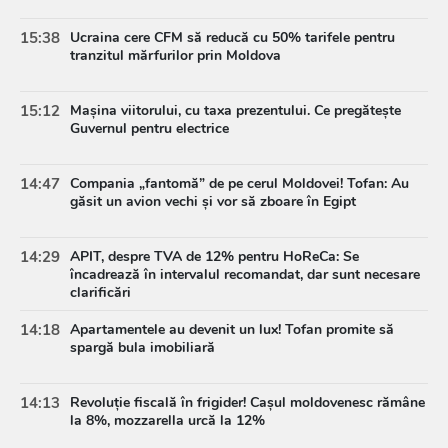
15:38
Ucraina cere CFM să reducă cu 50% tarifele pentru
tranzitul mărfurilor prin Moldova
15:12
Mașina viitorului, cu taxa prezentului. Ce pregătește
Guvernul pentru electrice
14:47
Compania „fantomă” de pe cerul Moldovei! Tofan: Au
găsit un avion vechi și vor să zboare în Egipt
14:29
APIT, despre TVA de 12% pentru HoReCa: Se
încadrează în intervalul recomandat, dar sunt necesare
clarificări
14:18
Apartamentele au devenit un lux! Tofan promite să
spargă bula imobiliară
14:13
Revoluție fiscală în frigider! Cașul moldovenesc rămâne
la 8%, mozzarella urcă la 12%