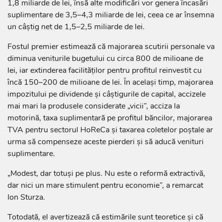
1,8 miliarde de lei, însă alte modificări vor genera încasări
suplimentare de 3,5–4,3 miliarde de lei, ceea ce ar însemna
un câștig net de 1,5–2,5 miliarde de lei.
Fostul premier estimează că majorarea scutirii personale va
diminua veniturile bugetului cu circa 800 de milioane de
lei, iar extinderea facilităților pentru profitul reinvestit cu
încă 150–200 de milioane de lei. În același timp, majorarea
impozitului pe dividende și câștigurile de capital, accizele
mai mari la produsele considerate „vicii”, acciza la
motorină, taxa suplimentară pe profitul băncilor, majorarea
TVA pentru sectorul HoReCa și taxarea coletelor poștale ar
urma să compenseze aceste pierderi și să aducă venituri
suplimentare.
„Modest, dar totuși pe plus. Nu este o reformă extractivă,
dar nici un mare stimulent pentru economie”, a remarcat
Ion Sturza.
Totodată, el avertizează că estimările sunt teoretice și că