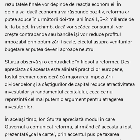
rezultatele finale vor depinde de reacția economiei. În
opinia sa, dacă economia va răspunde pozitiv, reforma ar
putea aduce în următorii doi-trei ani încă 1,5–2 miliarde de
lei la buget. În schimb, dacă vor scădea consumul, vor
crește contrabanda sau băncile își vor reduce profitul
impozabil prin optimizări fiscale, efectul asupra veniturilor
bugetare ar putea deveni aproape neutru.
Sturza observă și o contradicție în filosofia reformei. Deși
apreciază că aceasta este aliniată practicilor europene,
fostul premier consideră că majorarea impozitării
dividendelor și a câștigurilor de capital reduce atractivitatea
investițiilor și randamentul capitalului, ceea ce nu
reprezintă cel mai puternic argument pentru atragerea
investitorilor.
În același timp, Ion Sturza apreciază modul în care
Guvernul a comunicat reforma, afirmând că aceasta a fost
prezentată „ca la carte”, prin accentul pus pe taxarea