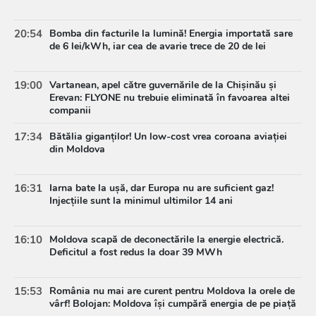
20:54
Bomba din facturile la lumină! Energia importată sare
de 6 lei/kWh, iar cea de avarie trece de 20 de lei
19:00
Vartanean, apel către guvernările de la Chișinău și
Erevan: FLYONE nu trebuie eliminată în favoarea altei
companii
17:34
Bătălia giganților! Un low-cost vrea coroana aviației
din Moldova
16:31
Iarna bate la ușă, dar Europa nu are suficient gaz!
Injecțiile sunt la minimul ultimilor 14 ani
16:10
Moldova scapă de deconectările la energie electrică.
Deficitul a fost redus la doar 39 MWh
15:53
România nu mai are curent pentru Moldova la orele de
vârf! Bolojan: Moldova își cumpără energia de pe piață