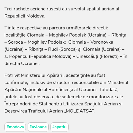
Trei rachete aeriene ruseşti au survolat spaţiul aerian al
Republicii Moldova.
Ţintele respective au parcurs următoarele direcţii:
localităţile Ciornaia – Moghilev Podolsk (Ucraina) – Rîbniţa
– Soroca – Moghilev Podolsk; Ciornaia – Voronovka
(Ucraina) – Rîbniţa – Rudi (Soroca) şi Ciornaia (Ucraina) –
s. Popencu (Republica Moldova) – Cineşcăuţi (Floreşti) – în
direcţia Ucrainei.
Potrivit Ministerului Apărării, aceste ţinte au fost
confirmate, inclusiv de structuri responsabile din Ministerul
Apărării Naţionale al României şi al Ucrainei. Totodată,
ţintele au fost observate de sistemele de monitorizare ale
Întreprinderii de Stat pentru Utilizarea Spaţiului Aerian şi
Deservirea Traficului Aerian „MOLDATSA”.
#modova
#avioane
#spatiu