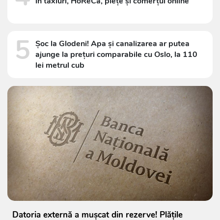
în taxiuri, HoReCa, piețe și comerțul online
5
Șoc la Glodeni! Apa și canalizarea ar putea
ajunge la prețuri comparabile cu Oslo, la 110
lei metrul cub
Datoria externă a mușcat din rezerve! Plățile