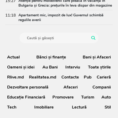
15:27
Atenție pentru moldovenii care pleacă în vacanță în
Bulgaria și Grecia: prețurile în leva dispar din magazine
11:18
Apartament mic, impozit de lux! Guvernul schimbă
regulile averii
Actual
Bănci şi finanţe
Bani și Afaceri
Oameni şi idei
Au Bani
Interviu
Toate știrile
Rlive.md
Realitatea.md
Contacte
Pub
Carieră
Dezvoltare personală
Afaceri
Companii
Educație Financiară
Promovare
Turism
Auto
Tech
Imobiliare
Lectură
Stil