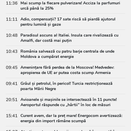
11:36
Mai scump la fiecare pulverizare! Acciza la parfumuri
urcă până la 25%
11:11
Adio, compensații? 17 sate riscă să piardă ajutorul
pentru lumină și gaze
10:48
Paradisul ascuns al Italiei. Insula care rivalizează cu
Amalfi, dar costă mai puțin
10:43
România salvează cu patru barje centrala de unde
Moldova a cumpărat energie
09:45
Amenințare fără perdea de la Moscova! Medvedev:
apropierea de UE ar putea costa scump Armenia
09:41
Grâul și petrolul, în pericol! Turcia restricționează
poarta Mării Negre
20:51
Avioanele și mașinile se intersectează în 11 puncte!
Aeroportul răspunde cu „hârtii” în loc de măsuri
15:41
Curent avem, dar la preț mare! Energocom avertizează:
energia din import rămâne scumpă