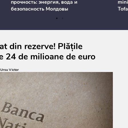
прочность: энергия, вода и
mini
безопасность Молдовы
Tofa
prev
anul
cons
t din rezerve! Plățile
e 24 de milioane de euro
:
Ursu Victor