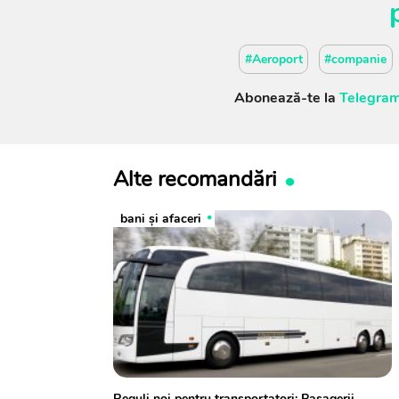
#Aeroport
#companie
Abonează-te la
Telegram
Alte recomandări
bani și afaceri
Reguli noi pentru transportatori: Pasagerii