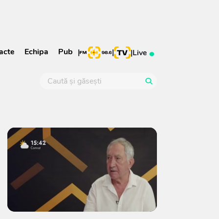
acte
Echipa
Pub
|
|
|
Live