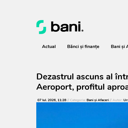
Actual
Bănci şi finanţe
Bani și 
Dezastrul ascuns al într
Aeroport, profitul apro
07 Iul. 2026, 11:28
// Categoria:
Bani și Afaceri
// Autor:
Ur