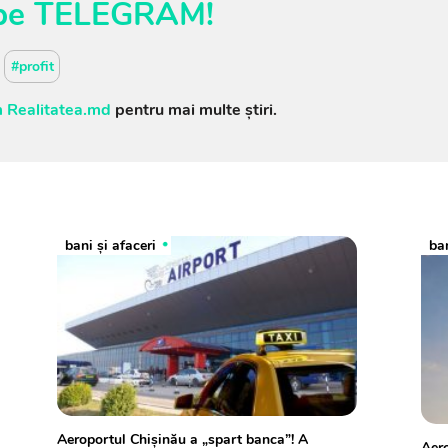
pe
TELEGRAM
!
#profit
 Realitatea.md
pentru mai multe știri.
bani și afaceri
ban
Aeroportul Chișinău a „spart banca”! A
Aero