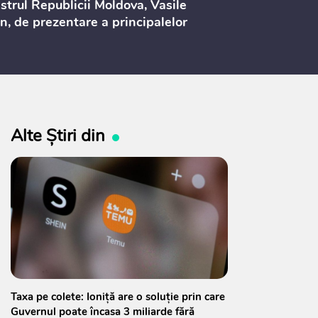
strul Republicii Moldova, Vasile
Procurorilor
n, de prezentare a principalelor
ederi ale politicii fiscale pentru
 2027, care urmează să fie supusă
ultărilor publice
Alte Știri din
Taxa pe colete: Ioniță are o soluție prin care
Guvernul poate încasa 3 miliarde fără