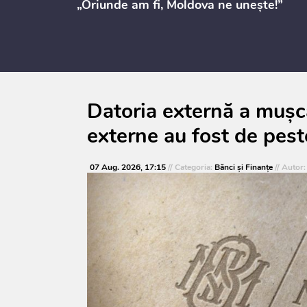
i
„Oriunde am fi, Moldova ne unește!”
Datoria externă a mușca
externe au fost de pest
07 Aug. 2026, 17:15
// Categoria:
Bănci şi Finanţe
// Autor