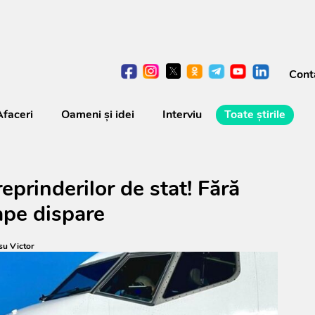
Cont
Afaceri
Oameni şi idei
Interviu
Toate știrile
eprinderilor de stat! Fără
ape dispare
su Victor