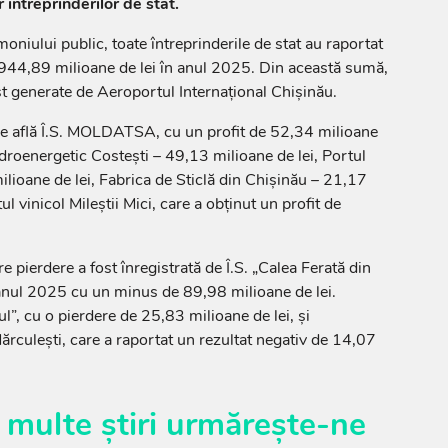
r întreprinderilor de stat.
niului public, toate întreprinderile de stat au raportat
 944,89 milioane de lei în anul 2025. Din această sumă,
ost generate de Aeroportul Internațional Chișinău.
se află Î.S. MOLDATSA, cu un profit de 52,34 milioane
droenergetic Costești – 49,13 milioane de lei, Portul
lioane de lei, Fabrica de Sticlă din Chișinău – 21,17
l vinicol Mileștii Mici, care a obținut un profit de
 pierdere a fost înregistrată de Î.S. „Calea Ferată din
 anul 2025 cu un minus de 89,98 milioane de lei.
”, cu o pierdere de 25,83 milioane de lei, și
ărculești, care a raportat un rezultat negativ de 14,07
 multe știri urmărește-ne