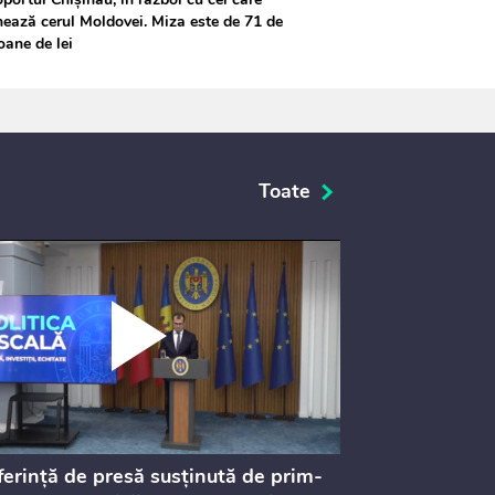
ează cerul Moldovei. Miza este de 71 de
oane de lei
Toate
erință de presă susținută de prim-
Ședința Consi