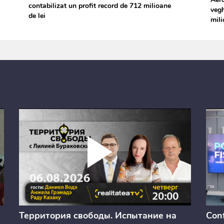
contabilizat un profit record de 712 milioane
vegh
de lei
mili
Территория свободы. Испытание на
Conf