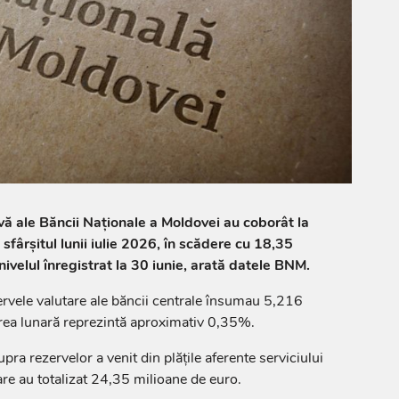
rvă ale Băncii Naționale a Moldovei au coborât la
sfârșitul lunii iulie 2026, în scădere cu 18,35
ivelul înregistrat la 30 iunie, arată datele BNM.
ezervele valutare ale băncii centrale însumau 5,216
rea lunară reprezintă aproximativ 0,35%.
a rezervelor a venit din plățile aferente serviciului
are au totalizat 24,35 milioane de euro.