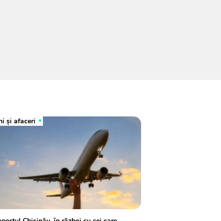
i și afaceri
portul Chișinău, în război cu cei care