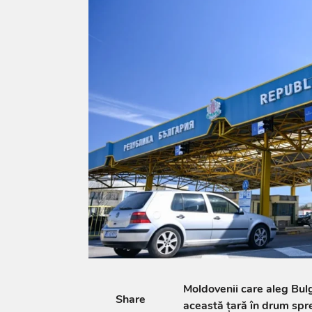
Moldovenii care aleg Bul
Share
această țară în drum spre