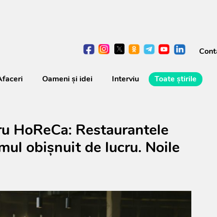
Cont
Afaceri
Oameni şi idei
Interviu
Toate știrile
ru HoReCa: Restaurantele
mul obișnuit de lucru. Noile