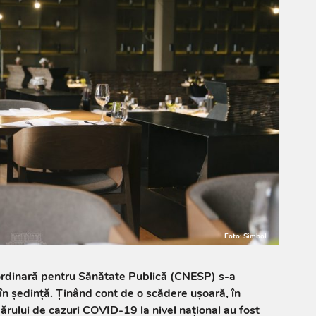
Foto: Simbol
ordinară pentru Sănătate Publică (CNESP) s-a
e în ședință. Ținând cont de o scădere ușoară, în
rului de cazuri COVID-19 la nivel național au fost