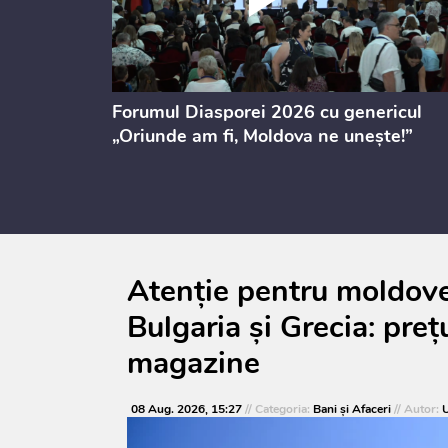
ectul de
Forumul Diasporei 2026 cu genericul
i
„Oriunde am fi, Moldova ne unește!”
Atenție pentru moldoven
Bulgaria și Grecia: prețu
magazine
08 Aug. 2026, 15:27
// Categoria:
Bani și Afaceri
// Autor:
U