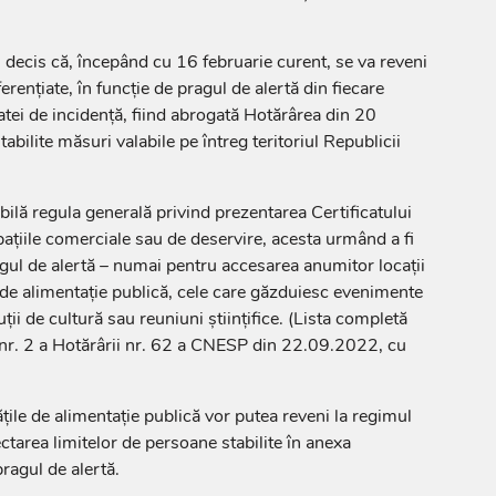
decis că, începând cu 16 februarie curent, se va reveni
erențiate, în funcție de pragul de alertă din fiecare
 ratei de incidență, fiind abrogată Hotărârea din 20
tabilite măsuri valabile pe întreg teritoriul Republicii
bilă regula generală privind prezentarea Certificatului
ațiile comerciale sau de deservire, acesta urmând a fi
agul de alertă – numai pentru accesarea anumitor locații
 de alimentație publică, cele care găzduiesc evenimente
uții de cultură sau reuniuni științifice. (Lista completă
 nr. 2 a Hotărârii nr. 62 a CNESP din 22.09.2022, cu
tățile de alimentație publică vor putea reveni la regimul
ctarea limitelor de persoane stabilite în anexa
ragul de alertă.