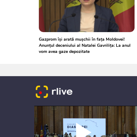
Gazprom își arată mușchii în fața Moldovei!
Anunțul deceniului al Natalei Gavrilița: La anul
vom avea gaze depozitate