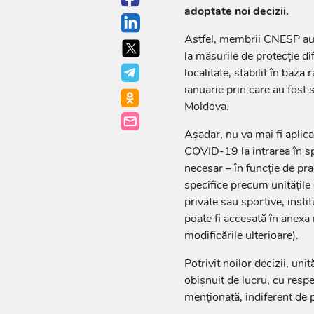
adoptate noi decizii.
Astfel, membrii CNESP au 
la măsurile de protecție dif
localitate, stabilit în baza
ianuarie prin care au fost s
Moldova.
Așadar, nu va mai fi aplica
COVID-19 la intrarea în sp
necesar – în funcție de pr
specifice precum unitățile
private sau sportive, instit
poate fi accesată în anexa
modificările ulterioare).
Potrivit noilor decizii, uni
obișnuit de lucru, cu respe
menționată, indiferent de p