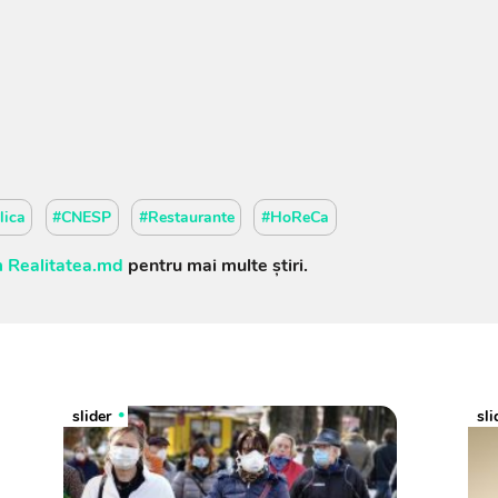
lica
#CNESP
#Restaurante
#HoReCa
 Realitatea.md
pentru mai multe știri.
slider
sli