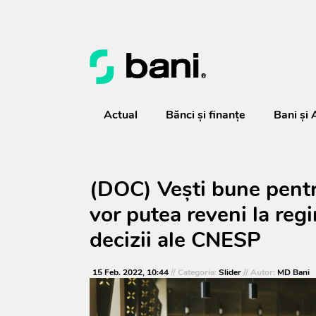
Actual
Bănci şi finanţe
Bani și 
(DOC) Vești bune pent
vor putea reveni la regi
decizii ale CNESP
15 Feb. 2022, 10:44
// Categoria:
Slider
// Autor:
MD Bani