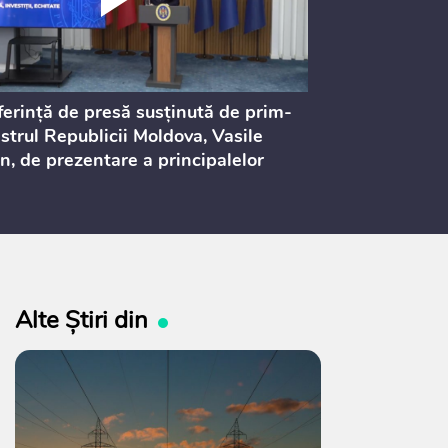
erință de presă susținută de prim-
Ședința Consi
strul Republicii Moldova, Vasile
Procurorilor
n, de prezentare a principalelor
ederi ale politicii fiscale pentru
 2027, care urmează să fie supusă
ultărilor publice
Alte Știri din