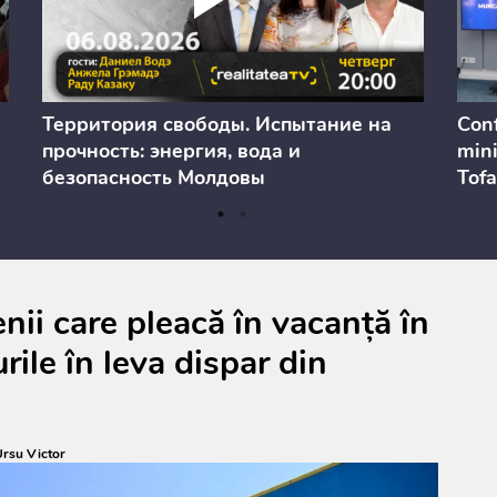
Территория свободы. Испытание на
Conf
прочность: энергия, вода и
mini
безопасность Молдовы
Tofa
prev
anul
cons
ii care pleacă în vacanță în
rile în leva dispar din
rsu Victor