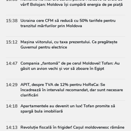
vârf! Bolojan: Moldova își cumpără energia de pe piață
15:38
Ucraina cere CFM să reducă cu 50% tarifele pentru
tranzitul mărfurilor prin Moldova
15:12
Mașina viitorului, cu taxa prezentului. Ce pregătește
Guvernul pentru electrice
14:47
Compania „fantomă” de pe cerul Moldovei! Tofan: Au
găsit un avion vechi și vor să zboare în Egipt
14:29
APIT, despre TVA de 12% pentru HoReCa: Se
încadrează în intervalul recomandat, dar sunt necesare
clarificări
14:18
Apartamentele au devenit un lux! Tofan promite să
spargă bula imobiliară
14:13
Revoluție fiscală în frigider! Cașul moldovenesc rămâne