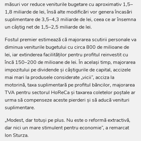
măsuri vor reduce veniturile bugetare cu aproximativ 1,5–
1,8 miliarde de lei, însă alte modificări vor genera încasări
suplimentare de 3,5–4,3 miliarde de lei, ceea ce ar însemna
un câștig net de 1,5–2,5 miliarde de lei.
Fostul premier estimează că majorarea scutirii personale va
diminua veniturile bugetului cu circa 800 de milioane de
lei, iar extinderea facilităților pentru profitul reinvestit cu
încă 150–200 de milioane de lei. În același timp, majorarea
impozitului pe dividende și câștigurile de capital, accizele
mai mari la produsele considerate „vicii”, acciza la
motorină, taxa suplimentară pe profitul băncilor, majorarea
TVA pentru sectorul HoReCa și taxarea coletelor poștale ar
urma să compenseze aceste pierderi și să aducă venituri
suplimentare.
„Modest, dar totuși pe plus. Nu este o reformă extractivă,
dar nici un mare stimulent pentru economie”, a remarcat
Ion Sturza.