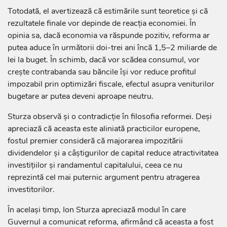
Totodată, el avertizează că estimările sunt teoretice și că
rezultatele finale vor depinde de reacția economiei. În
opinia sa, dacă economia va răspunde pozitiv, reforma ar
putea aduce în următorii doi-trei ani încă 1,5–2 miliarde de
lei la buget. În schimb, dacă vor scădea consumul, vor
crește contrabanda sau băncile își vor reduce profitul
impozabil prin optimizări fiscale, efectul asupra veniturilor
bugetare ar putea deveni aproape neutru.
Sturza observă și o contradicție în filosofia reformei. Deși
apreciază că aceasta este aliniată practicilor europene,
fostul premier consideră că majorarea impozitării
dividendelor și a câștigurilor de capital reduce atractivitatea
investițiilor și randamentul capitalului, ceea ce nu
reprezintă cel mai puternic argument pentru atragerea
investitorilor.
În același timp, Ion Sturza apreciază modul în care
Guvernul a comunicat reforma, afirmând că aceasta a fost