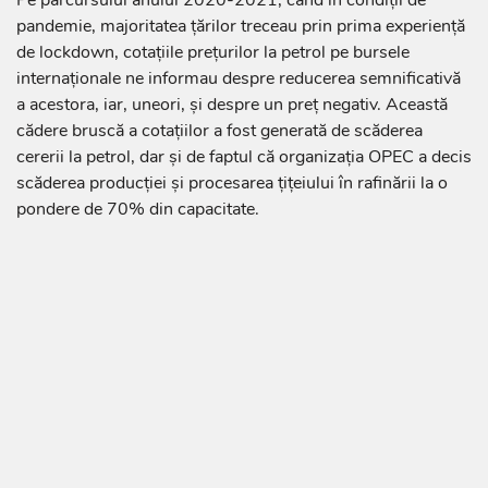
Pe parcursului anului 2020-2021, când în condiții de
pandemie, majoritatea țărilor treceau prin prima experiență
de lockdown, cotațiile prețurilor la petrol pe bursele
internaționale ne informau despre reducerea semnificativă
a acestora, iar, uneori, și despre un preț negativ. Această
cădere bruscă a cotațiilor a fost generată de scăderea
cererii la petrol, dar și de faptul că organizația OPEC a decis
scăderea producției și procesarea țițeiului în rafinării la o
pondere de 70% din capacitate.