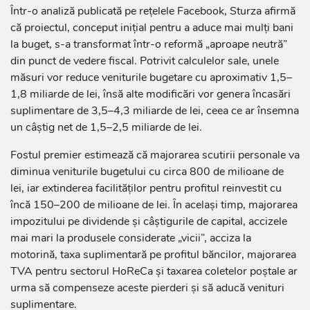
Într-o analiză publicată pe rețelele Facebook, Sturza afirmă
că proiectul, conceput inițial pentru a aduce mai mulți bani
la buget, s-a transformat într-o reformă „aproape neutră”
din punct de vedere fiscal. Potrivit calculelor sale, unele
măsuri vor reduce veniturile bugetare cu aproximativ 1,5–
1,8 miliarde de lei, însă alte modificări vor genera încasări
suplimentare de 3,5–4,3 miliarde de lei, ceea ce ar însemna
un câștig net de 1,5–2,5 miliarde de lei.
Fostul premier estimează că majorarea scutirii personale va
diminua veniturile bugetului cu circa 800 de milioane de
lei, iar extinderea facilităților pentru profitul reinvestit cu
încă 150–200 de milioane de lei. În același timp, majorarea
impozitului pe dividende și câștigurile de capital, accizele
mai mari la produsele considerate „vicii”, acciza la
motorină, taxa suplimentară pe profitul băncilor, majorarea
TVA pentru sectorul HoReCa și taxarea coletelor poștale ar
urma să compenseze aceste pierderi și să aducă venituri
suplimentare.