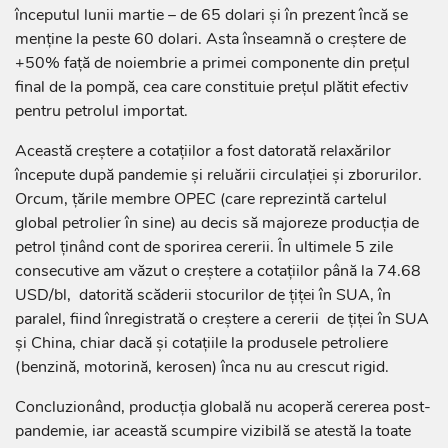
începutul lunii martie – de 65 dolari și în prezent încă se
menține la peste 60 dolari. Asta înseamnă o creștere de
+50% față de noiembrie a primei componente din prețul
final de la pompă, cea care constituie prețul plătit efectiv
pentru petrolul importat.
Această creștere a cotațiilor a fost datorată relaxărilor
începute după pandemie și reluării circulației și zborurilor.
Orcum, țările membre OPEC (care reprezintă cartelul
global petrolier în sine) au decis să majoreze producția de
petrol ținând cont de sporirea cererii. În ultimele 5 zile
consecutive am văzut o creștere a cotațiilor până la 74.68
USD/bl, datorită scăderii stocurilor de țiței în SUA, în
paralel, fiind înregistrată o creștere a cererii de țiței în SUA
și China, chiar dacă și cotațiile la produsele petroliere
(benzină, motorină, kerosen) înca nu au crescut rigid.
Concluzionând, producția globală nu acoperă cererea post-
pandemie, iar această scumpire vizibilă se atestă la toate