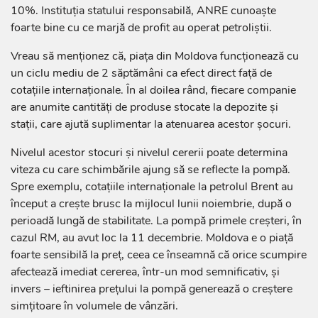
10%. Instituția statului responsabilă, ANRE cunoaște
foarte bine cu ce marjă de profit au operat petroliștii.
Vreau să menționez că, piața din Moldova funcționează cu
un ciclu mediu de 2 săptămâni ca efect direct față de
cotațiile internaționale. În al doilea rând, fiecare companie
are anumite cantități de produse stocate la depozite și
stații, care ajută suplimentar la atenuarea acestor șocuri.
Nivelul acestor stocuri și nivelul cererii poate determina
viteza cu care schimbările ajung să se reflecte la pompă.
Spre exemplu, cotațiile internaționale la petrolul Brent au
început a crește brusc la mijlocul lunii noiembrie, după o
perioadă lungă de stabilitate. La pompă primele creșteri, în
cazul RM, au avut loc la 11 decembrie. Moldova e o piață
foarte sensibilă la preț, ceea ce înseamnă că orice scumpire
afectează imediat cererea, într-un mod semnificativ, și
invers – ieftinirea prețului la pompă generează o creștere
simțitoare în volumele de vânzări.