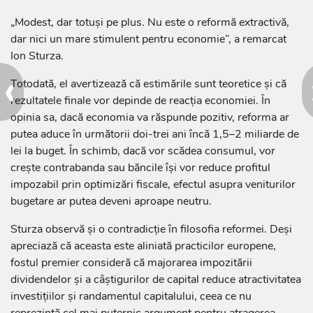
„Modest, dar totuși pe plus. Nu este o reformă extractivă,
dar nici un mare stimulent pentru economie”, a remarcat
Ion Sturza.
‹
Totodată, el avertizează că estimările sunt teoretice și că
rezultatele finale vor depinde de reacția economiei. În
opinia sa, dacă economia va răspunde pozitiv, reforma ar
putea aduce în următorii doi-trei ani încă 1,5–2 miliarde de
lei la buget. În schimb, dacă vor scădea consumul, vor
crește contrabanda sau băncile își vor reduce profitul
impozabil prin optimizări fiscale, efectul asupra veniturilor
bugetare ar putea deveni aproape neutru.
Sturza observă și o contradicție în filosofia reformei. Deși
apreciază că aceasta este aliniată practicilor europene,
fostul premier consideră că majorarea impozitării
dividendelor și a câștigurilor de capital reduce atractivitatea
investițiilor și randamentul capitalului, ceea ce nu
reprezintă cel mai puternic argument pentru atragerea