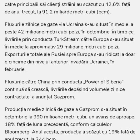
către principalii săi clienţi străini au scăzut cu 42,6% faţă
de anul trecut, la 91,2 miliarde metri cubi (bcm).
Fluxurile zilnice de gaze via Ucraina s-au situat în medie la
peste 42 milioane metri cubi pe zi, în octombrie, în timp ce
livrările prin conducta TurkStream către Europa s-au situat
în medie la aproximativ 29 milioane metri cubi pe zi.
Exporturile totale ale Rusiei spre Europa s-au ridicat la doar
o cincime din nivelul anterior invadării Ucrainei, în
februarie.
Fluxurile către China prin conducta „Power of Siberia”
continuă să crească, livrările depăşind volumele zilnice
contractate, a anunţat Gazprom.
Producţia medie zilnică de gaze a Gazprom s-a situat în
octombrie la 990 milioane metri cubi, un avans de aproape
18% faţă de luna precedentă, conform calculelor
Bloomberg. Anul acesta, producţia a scăzut cu 19% faţă de
anul trecut, la 344 bcm.