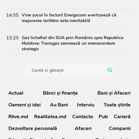
14:55
Vine șocul în facturi! Energocom avertizează că
majorarea tarifelor este inevitabilă
13:25
Gaz lichefiat din SUA prin România spre Republica
Moldova: Transgaz semnează un memorandum
strategic
Actual
Bănci şi finanţe
Bani și Afaceri
Oameni şi idei
Au Bani
Interviu
Toate știrile
Rlive.md
Realitatea.md
Contacte
Pub
Carieră
Dezvoltare personală
Afaceri
Companii