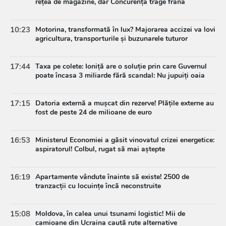
rețea de magazine, dar Concurența trage frâna
10:23
Motorina, transformată în lux? Majorarea accizei va lovi
agricultura, transporturile și buzunarele tuturor
17:44
Taxa pe colete: Ioniță are o soluție prin care Guvernul
poate încasa 3 miliarde fără scandal: Nu jupuiți oaia
17:15
Datoria externă a mușcat din rezerve! Plățile externe au
fost de peste 24 de milioane de euro
16:53
Ministerul Economiei a găsit vinovatul crizei energetice:
aspiratorul! Colbul, rugat să mai aștepte
16:19
Apartamente vândute înainte să existe! 2500 de
tranzacții cu locuințe încă neconstruite
15:08
Moldova, în calea unui tsunami logistic! Mii de
camioane din Ucraina caută rute alternative