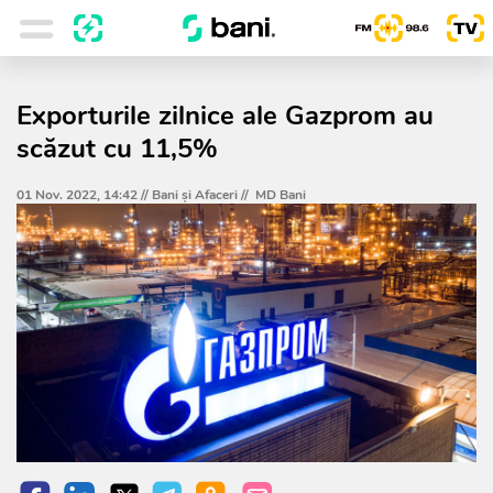
Exporturile zilnice ale Gazprom au
scăzut cu 11,5%
01 Nov. 2022, 14:42 //
Bani și Afaceri
//
MD Bani