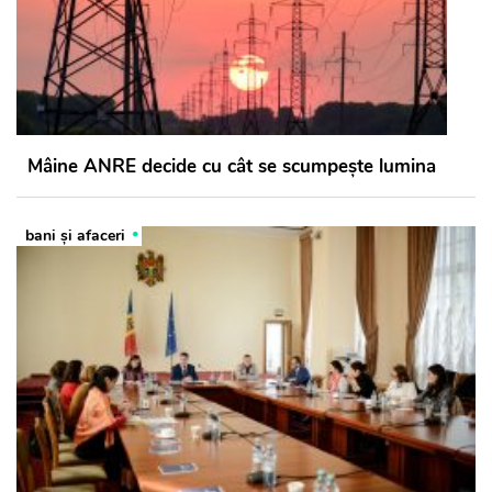
Mâine ANRE decide cu cât se scumpește lumina
bani și afaceri