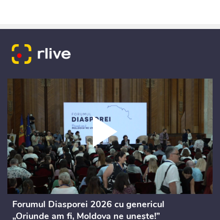
Forumul Diasporei 2026 cu genericul
„Oriunde am fi, Moldova ne unește!”