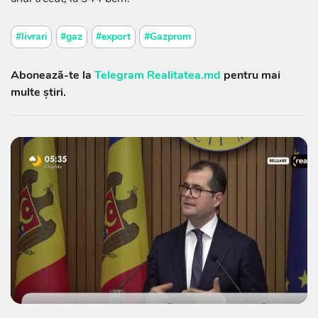
#livrari
#gaz
#export
#Gazprom
Abonează-te la
Telegram Realitatea.md
pentru mai
multe știri.