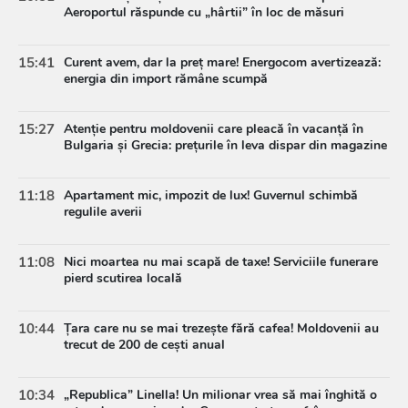
Aeroportul răspunde cu „hârtii” în loc de măsuri
15:41
Curent avem, dar la preț mare! Energocom avertizează:
energia din import rămâne scumpă
15:27
Atenție pentru moldovenii care pleacă în vacanță în
Bulgaria și Grecia: prețurile în leva dispar din magazine
11:18
Apartament mic, impozit de lux! Guvernul schimbă
regulile averii
11:08
Nici moartea nu mai scapă de taxe! Serviciile funerare
pierd scutirea locală
10:44
Țara care nu se mai trezește fără cafea! Moldovenii au
trecut de 200 de cești anual
10:34
„Republica” Linella! Un milionar vrea să mai înghită o