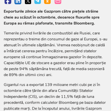
Exporturile zilnice ale Gazprom către pieţele străine
cheie au scăzut în octombrie, deoarece fluxurile spre
Europa au rămas plafonate, transmite Bloomberg.
Temerile privind livrările de combustibil ale Rusiei, care
reprezentau o treime din consumul de gaze al Europei, s-au
atenuat în ultimele săptămâni. Vremea neobişnuit de caldă
a întârziat cererea pentru încălzire, permiţând statelor
europene să continue înmagazinarea gazelor în depozite.
Capacităţile UE de stocare a gazelor erau pline în proporţie
de peste 94% săptămâna trecută, faţă de media sezonieră
de 89% din ultimii cinci ani.
Gigantul rus a exportat 139 milioane metri cubi pe zi în
octombrie către ţările din afara Comunităţii Statelor
Independente (CIS), un declin de 11,5% faţă de luna
precedentă, conform calculelor Bloomberg pe baza datelor
publicate marţi. De la începutul anului, livrările Gazprom