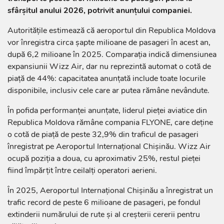
sfârșitul anului 2026, potrivit anunțului companiei.
Autoritățile estimează că aeroportul din Republica Moldova
vor înregistra circa șapte milioane de pasageri în acest an,
după 6,2 milioane în 2025. Comparația indică dimensiunea
expansiunii Wizz Air, dar nu reprezintă automat o cotă de
piață de 44%: capacitatea anunțată include toate locurile
disponibile, inclusiv cele care ar putea rămâne nevândute.
În pofida performanței anunțate, liderul pieței aviatice din
Republica Moldova rămâne compania FLYONE, care deține
o cotă de piață de peste 32,9% din traficul de pasageri
înregistrat pe Aeroportul Internațional Chișinău. Wizz Air
ocupă poziția a doua, cu aproximativ 25%, restul pieței
fiind împărțit între ceilalți operatori aerieni.
În 2025, Aeroportul Internațional Chișinău a înregistrat un
trafic record de peste 6 milioane de pasageri, pe fondul
extinderii numărului de rute și al creșterii cererii pentru