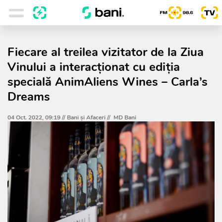
Fiecare al treilea vizitator de la Ziua
Vinului a interacționat cu ediția
specială AnimAliens Wines – Carla’s
Dreams
04 Oct. 2022, 09:19 //
Bani și Afaceri
//
MD Bani