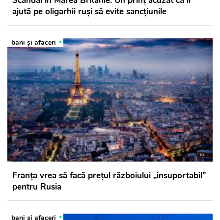
Scandal în Marea Britanie: Un prinț acuzat că îi
ajută pe oligarhii ruși să evite sancțiunile
bani și afaceri
Franţa vrea să facă preţul războiului „insuportabil”
pentru Rusia
bani și afaceri