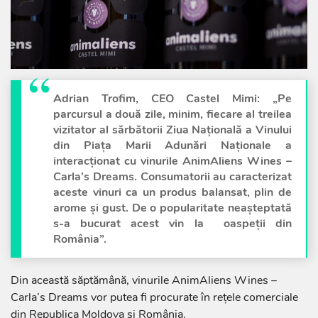
Adrian Trofim, CEO Castel Mimi: „Pe
parcursul a două zile, minim, fiecare al treilea
vizitator al sărbătorii Ziua Națională a Vinului
din Piața Marii Adunări Naționale a
interacționat cu vinurile AnimAliens Wines –
Carla’s Dreams. Consumatorii au caracterizat
aceste vinuri ca un produs balansat, plin de
arome și gust. De o popularitate neașteptată
s-a bucurat acest vin la oaspeții din
România”.
Din această săptămână, vinurile AnimAliens Wines –
Carla’s Dreams vor putea fi procurate în rețele comerciale
din Republica Moldova și România.