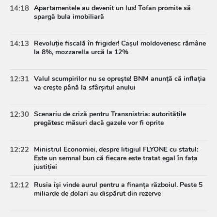
14:18
Apartamentele au devenit un lux! Tofan promite să
spargă bula imobiliară
14:13
Revoluție fiscală în frigider! Cașul moldovenesc rămâne
la 8%, mozzarella urcă la 12%
12:31
Valul scumpirilor nu se oprește! BNM anunță că inflația
va crește până la sfârșitul anului
12:30
Scenariu de criză pentru Transnistria: autoritățile
pregătesc măsuri dacă gazele vor fi oprite
12:22
Ministrul Economiei, despre litigiul FLYONE cu statul:
Este un semnal bun că fiecare este tratat egal în fața
justiției
12:12
Rusia își vinde aurul pentru a finanța războiul. Peste 5
miliarde de dolari au dispărut din rezerve