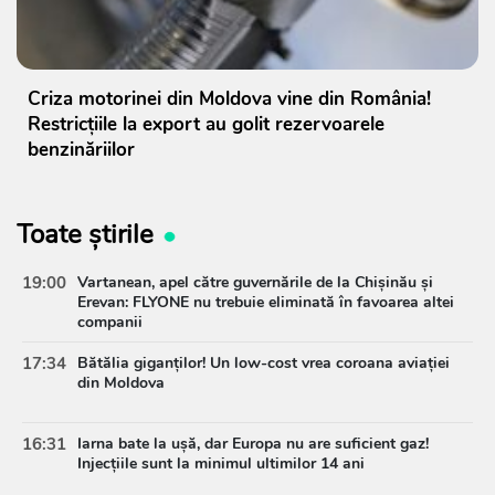
Criza motorinei din Moldova vine din România!
Restricțiile la export au golit rezervoarele
benzinăriilor
Toate știrile
19:00
Vartanean, apel către guvernările de la Chișinău și
Erevan: FLYONE nu trebuie eliminată în favoarea altei
companii
17:34
Bătălia giganților! Un low-cost vrea coroana aviației
din Moldova
16:31
Iarna bate la ușă, dar Europa nu are suficient gaz!
Injecțiile sunt la minimul ultimilor 14 ani