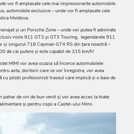
nde vor fi amplasate cele mai impresionante automobile
a, automobile exclusive – unde vor fi amplasate cele
blica Moldova.
 amenajat și un Porsche Zone – unde vor putea fi admirate
inclusiv noile 911 GT3 și GT3 Touring, legendarele 911
ar și singurul 718 Cayman GT4 RS din țara noastră –
00 de cai putere și este capabil de 315 km/h!
stel MIMI vor avea ocazia să încerce automobilele
ntru asta, doritorii care se vor înregistra, vor avea
cu piloții profesioniști traseul care implică și o baie de
un pahar de vin de bun venit și vor avea acces la toate
alimentare și pentru copii a Castel-ului Mimi.