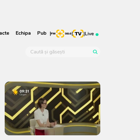
acte
Echipa
Pub
|
|
|
Live