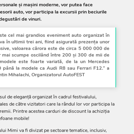
ersonale și mașini moderne, vor putea face
sorii auto, vor participa la excursii prin beciurile
 degustări de vinuri.
este cel mai grandios eveniment auto organizat în
 în ultimii trei ani, fiind asigurată prezența unor
sive, valoarea cărora este de circa 5 000 000 de
or mai scumpe oscilând între 200 și 300 de mii de
odele este foarte variată, de la un Mercedes
0 până la modele ca Audi R8 sau Ferrari F12.” a
tin Mihalachi, Organizatorul AutoFEST
ul de eleganță organizat în cadrul festivalului,
ales de către vizitatori care la rândul lor vor participa la
emii. Printre acestea carduri de discount la achiziția
lefoane mobile!
lui Mimi va fi divizat pe sectoare tematice, inclusiv,