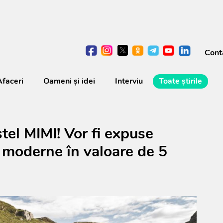
Cont
Afaceri
Oameni şi idei
Interviu
Toate știrile
tel MIMI! Vor fi expuse
 moderne în valoare de 5