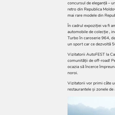
concursul de eleganță – u
retro din Republica Moldov
mai rare modele din Repu
În cadrul expoziției va fi
automobile de colecție , 
Turbo în caroserie 964, d
un sport car ce dezvoltă 5
Vizitatorii AutoFEST la Ca
comunității de off-road! Pe
ocazia să încerce împreună 
noroi.
Vizitatorii vor primi câte 
restaurantele și zonele de 