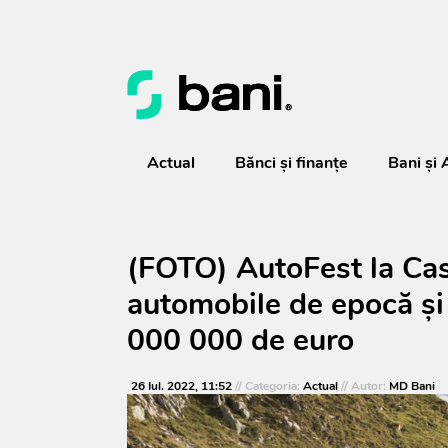
Actual
Bănci şi finanţe
Bani și 
(FOTO) AutoFest la Cas
automobile de epocă și
000 000 de euro
26 Iul. 2022, 11:52
// Categoria:
Actual
// Autor:
MD Bani