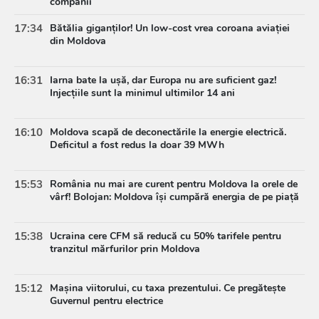
companii
17:34
Bătălia giganților! Un low-cost vrea coroana aviației
din Moldova
16:31
Iarna bate la ușă, dar Europa nu are suficient gaz!
Injecțiile sunt la minimul ultimilor 14 ani
16:10
Moldova scapă de deconectările la energie electrică.
Deficitul a fost redus la doar 39 MWh
15:53
România nu mai are curent pentru Moldova la orele de
vârf! Bolojan: Moldova își cumpără energia de pe piață
15:38
Ucraina cere CFM să reducă cu 50% tarifele pentru
tranzitul mărfurilor prin Moldova
15:12
Mașina viitorului, cu taxa prezentului. Ce pregătește
Guvernul pentru electrice