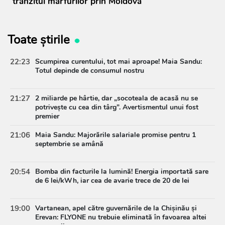
tranzitul mărfurilor prin Moldova
Toate știrile
22:23
Scumpirea curentului, tot mai aproape! Maia Sandu:
Totul depinde de consumul nostru
21:27
2 miliarde pe hârtie, dar „socoteala de acasă nu se
potrivește cu cea din târg”. Avertismentul unui fost
premier
21:06
Maia Sandu: Majorările salariale promise pentru 1
septembrie se amână
20:54
Bomba din facturile la lumină! Energia importată sare
de 6 lei/kWh, iar cea de avarie trece de 20 de lei
19:00
Vartanean, apel către guvernările de la Chișinău și
Erevan: FLYONE nu trebuie eliminată în favoarea altei