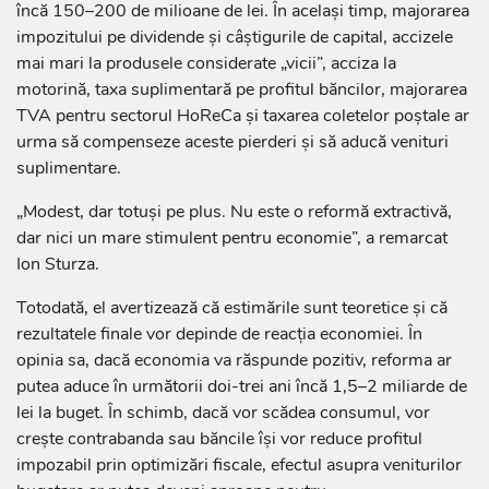
încă 150–200 de milioane de lei. În același timp, majorarea
impozitului pe dividende și câștigurile de capital, accizele
mai mari la produsele considerate „vicii”, acciza la
motorină, taxa suplimentară pe profitul băncilor, majorarea
TVA pentru sectorul HoReCa și taxarea coletelor poștale ar
urma să compenseze aceste pierderi și să aducă venituri
suplimentare.
„Modest, dar totuși pe plus. Nu este o reformă extractivă,
dar nici un mare stimulent pentru economie”, a remarcat
Ion Sturza.
Totodată, el avertizează că estimările sunt teoretice și că
rezultatele finale vor depinde de reacția economiei. În
opinia sa, dacă economia va răspunde pozitiv, reforma ar
putea aduce în următorii doi-trei ani încă 1,5–2 miliarde de
lei la buget. În schimb, dacă vor scădea consumul, vor
crește contrabanda sau băncile își vor reduce profitul
impozabil prin optimizări fiscale, efectul asupra veniturilor