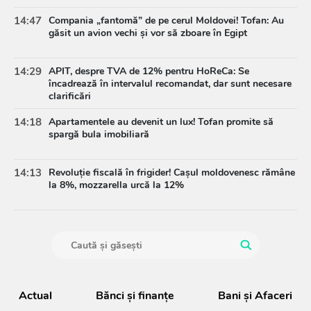
14:47
Compania „fantomă” de pe cerul Moldovei! Tofan: Au
găsit un avion vechi și vor să zboare în Egipt
14:29
APIT, despre TVA de 12% pentru HoReCa: Se
încadrează în intervalul recomandat, dar sunt necesare
clarificări
14:18
Apartamentele au devenit un lux! Tofan promite să
spargă bula imobiliară
14:13
Revoluție fiscală în frigider! Cașul moldovenesc rămâne
la 8%, mozzarella urcă la 12%
Actual
Bănci şi finanţe
Bani și Afaceri