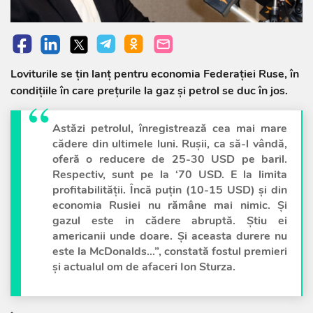
Loviturile se țin lanț pentru economia Federației Ruse, în
condițiile în care prețurile la gaz și petrol se duc în jos.
Astăzi petrolul, înregistrează cea mai mare
cădere din ultimele luni. Rușii, ca să-l vândă,
oferă o reducere de 25-30 USD pe baril.
Respectiv, sunt pe la ‘70 USD. E la limita
profitabilității. Încă puțin (10-15 USD) și din
economia Rusiei nu rămâne mai nimic. Și
gazul este in cădere abruptă. Știu ei
americanii unde doare. Și aceasta durere nu
este la McDonalds…”, constată fostul premieri
și actualul om de afaceri Ion Sturza.