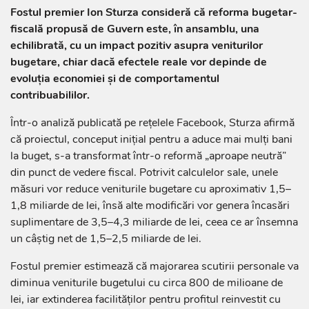
Fostul premier Ion Sturza consideră că reforma bugetar-
fiscală propusă de Guvern este, în ansamblu, una
echilibrată, cu un impact pozitiv asupra veniturilor
bugetare, chiar dacă efectele reale vor depinde de
evoluția economiei și de comportamentul
contribuabililor.
Într-o analiză publicată pe rețelele Facebook, Sturza afirmă
că proiectul, conceput inițial pentru a aduce mai mulți bani
la buget, s-a transformat într-o reformă „aproape neutră”
din punct de vedere fiscal. Potrivit calculelor sale, unele
măsuri vor reduce veniturile bugetare cu aproximativ 1,5–
1,8 miliarde de lei, însă alte modificări vor genera încasări
suplimentare de 3,5–4,3 miliarde de lei, ceea ce ar însemna
un câștig net de 1,5–2,5 miliarde de lei.
Fostul premier estimează că majorarea scutirii personale va
diminua veniturile bugetului cu circa 800 de milioane de
lei, iar extinderea facilităților pentru profitul reinvestit cu