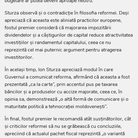
bugetare ar putea deveni aproape neutru.
Sturza observă și o contradicție în filosofia reformei. Deși
apreciază că aceasta este aliniată practicilor europene,
fostul premier consideră că majorarea impozitării
dividendelor și a câștigurilor de capital reduce atractivitatea
investițiilor și randamentul capitalului, ceea ce nu
reprezintă cel mai puternic argument pentru atragerea
investitorilor.
În același timp, Ion Sturza apreciază modul în care
Guvernul a comunicat reforma, afirmând că aceasta a fost
prezentată „ca la carte”, prin accentul pus pe taxarea
băncilor și a produselor cu accize majorate, ceea ce, în
opinia sa, demonstrează „o altă formă de comunicare și o
maturitate politică a tehnocrației moldovenești”.
În final, fostul premier le recomandă atât susținătorilor, cât
și criticilor reformei să nu se grăbească cu concluziile,
apreciind că actualul pachet fiscal reprezintă „o variantă