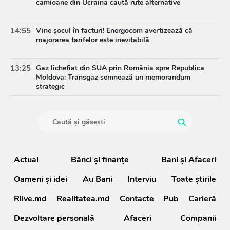
camioane din Ucraina caută rute alternative
14:55
Vine șocul în facturi! Energocom avertizează că
majorarea tarifelor este inevitabilă
13:25
Gaz lichefiat din SUA prin România spre Republica
Moldova: Transgaz semnează un memorandum
strategic
Actual
Bănci şi finanţe
Bani și Afaceri
Oameni şi idei
Au Bani
Interviu
Toate știrile
Rlive.md
Realitatea.md
Contacte
Pub
Carieră
Dezvoltare personală
Afaceri
Companii