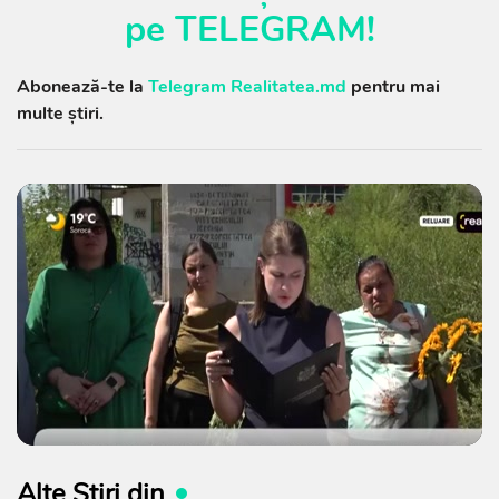
pe
TELEGRAM
!
Abonează-te la
Telegram Realitatea.md
pentru mai
multe știri.
Alte Știri din