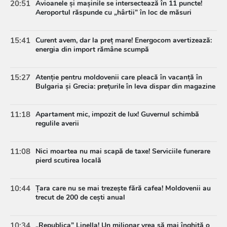
20:51
Avioanele și mașinile se intersectează în 11 puncte!
Aeroportul răspunde cu „hârtii” în loc de măsuri
15:41
Curent avem, dar la preț mare! Energocom avertizează:
energia din import rămâne scumpă
15:27
Atenție pentru moldovenii care pleacă în vacanță în
Bulgaria și Grecia: prețurile în leva dispar din magazine
11:18
Apartament mic, impozit de lux! Guvernul schimbă
regulile averii
11:08
Nici moartea nu mai scapă de taxe! Serviciile funerare
pierd scutirea locală
10:44
Țara care nu se mai trezește fără cafea! Moldovenii au
trecut de 200 de cești anual
10:34
„Republica” Linella! Un milionar vrea să mai înghită o