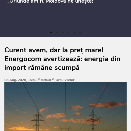
„Oriunde am fi, Moldova ne unește!”
Curent avem, dar la preț mare!
Energocom avertizează: energia din
import rămâne scumpă
08 Aug. 2026, 15:41 //
Actual
//
Ursu Victor