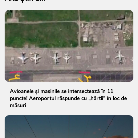
Avioanele și mașinile se intersectează în 11
puncte! Aeroportul răspunde cu „hârtii” în loc de
măsuri