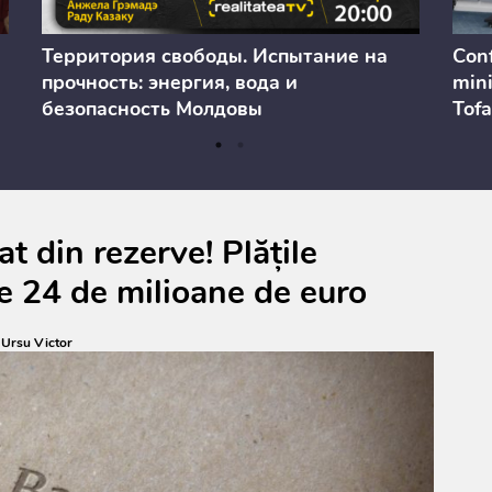
Территория свободы. Испытание на
Conf
прочность: энергия, вода и
mini
безопасность Молдовы
Tofa
prev
anul
cons
t din rezerve! Plățile
e 24 de milioane de euro
:
Ursu Victor