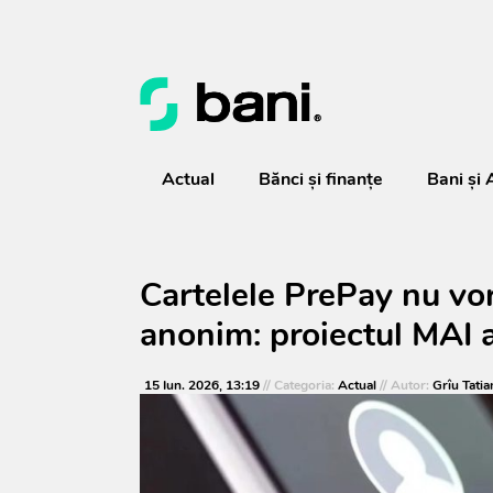
Actual
Bănci şi finanţe
Bani și 
Cartelele PrePay nu vor
anonim: proiectul MAI 
15 Iun. 2026, 13:19
// Categoria:
Actual
// Autor:
Grîu Tatia