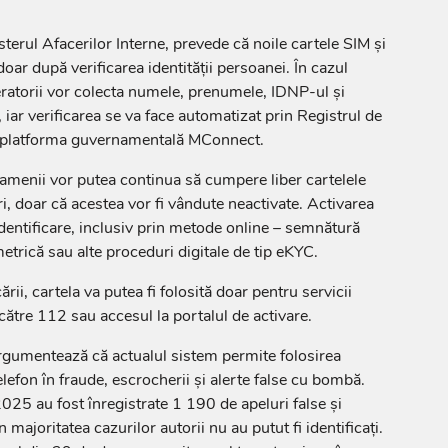
sterul Afacerilor Interne, prevede că noile cartele SIM și
doar după verificarea identității persoanei. În cazul
ratorii vor colecta numele, prenumele, IDNP-ul și
, iar verificarea se va face automatizat prin Registrul de
nd platforma guvernamentală MConnect.
oamenii vor putea continua să cumpere liber cartelele
, doar că acestea vor fi vândute neactivate. Activarea
identificare, inclusiv prin metode online – semnătură
metrică sau alte proceduri digitale de tip eKYC.
cării, cartela va putea fi folosită doar pentru servicii
ătre 112 sau accesul la portalul de activare.
rgumentează că actualul sistem permite folosirea
efon în fraude, escrocherii și alerte false cu bombă.
025 au fost înregistrate 1 190 de apeluri false și
majoritatea cazurilor autorii nu au putut fi identificați.