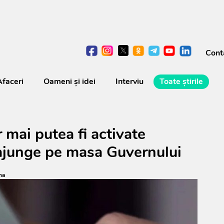
Cont
Afaceri
Oameni şi idei
Interviu
Toate știrile
 mai putea fi activate
ajunge pe masa Guvernului
na