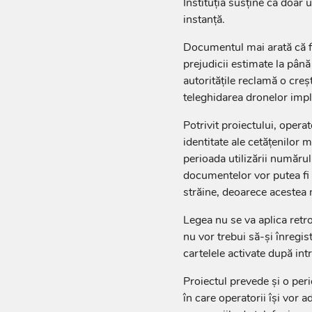
Instituția susține că doar 
instanță.
Documentul mai arată că f
prejudicii estimate la până 
autoritățile reclamă o creș
teleghidarea dronelor impl
Potrivit proiectului, opera
identitate ale cetățenilor 
perioada utilizării numărul
documentelor vor putea fi 
străine, deoarece acestea n
Legea nu se va aplica retroa
nu vor trebui să-și înregis
cartelele activate după intr
Proiectul prevede și o per
în care operatorii își vor 