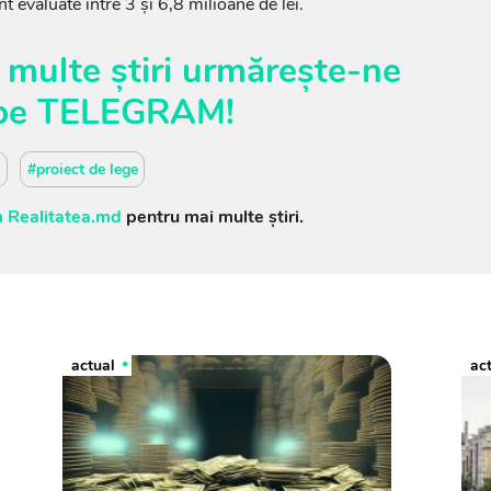
t evaluate între 3 și 6,8 milioane de lei.
 multe știri urmărește-ne
pe
TELEGRAM
!
y
#proiect de lege
 Realitatea.md
pentru mai multe știri.
actual
ac