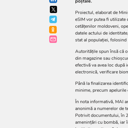
poștale.
Proiectul, elaborat de Mini
eSIM vor putea fi utilizate 
cetățenilor moldoveni, ope
datele actului de identitate
stat al populației, folosi
Autoritățile spun însă că 
din magazine sau chioșcuri
efectivă va avea loc după 
electronică, verificare bio
Până la finalizarea identifi
minime, precum apelurile c
În nota informativă, MAI a
anonimă a numerelor de tel
Potrivit documentului, în 2
amenințări cu bombă, iar în 