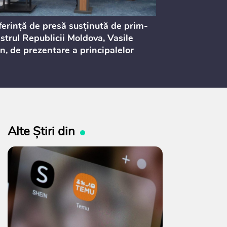
erință de presă susținută de prim-
Ședința Consi
strul Republicii Moldova, Vasile
Procurorilor
n, de prezentare a principalelor
ederi ale politicii fiscale pentru
 2027, care urmează să fie supusă
ultărilor publice
Alte Știri din