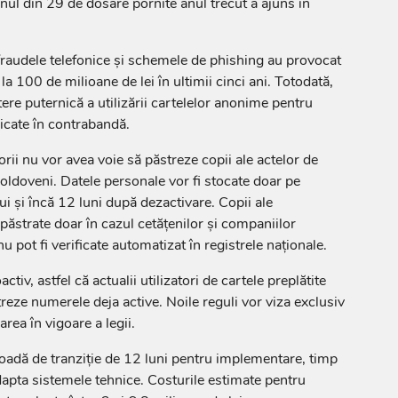
unul din 29 de dosare pornite anul trecut a ajuns în
raudele telefonice și schemele de phishing au provocat
la 100 de milioane de lei în ultimii cinci ani. Totodată,
tere puternică a utilizării cartelelor anonime pentru
icate în contrabandă.
torii nu vor avea voie să păstreze copii ale actelor de
moldoveni. Datele personale vor fi stocate doar pe
ui și încă 12 luni după dezactivare. Copii ale
păstrate doar în cazul cetățenilor și companiilor
u pot fi verificate automatizat în registrele naționale.
ctiv, astfel că actualii utilizatori de cartele preplătite
treze numerele deja active. Noile reguli vor viza exclusiv
area în vigoare a legii.
ioadă de tranziție de 12 luni pentru implementare, timp
adapta sistemele tehnice. Costurile estimate pentru