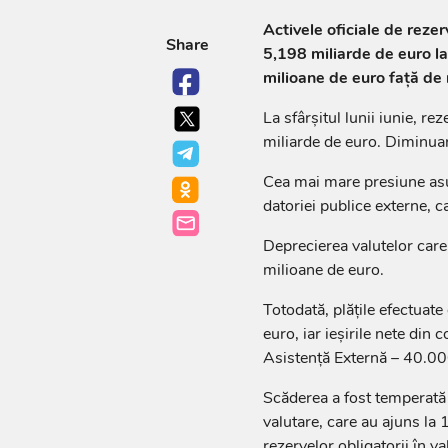
Activele oficiale de reze
Share
5,198 miliarde de euro la 
milioane de euro față de n
La sfârșitul lunii iunie, r
miliarde de euro. Diminua
Cea mai mare presiune asupr
datoriei publice externe, c
Deprecierea valutelor care
milioane de euro.
Totodată, plățile efectuat
euro, iar ieșirile nete din
Asistență Externă – 40.00
Scăderea a fost temperată 
valutare, care au ajuns la 
rezervelor obligatorii în v