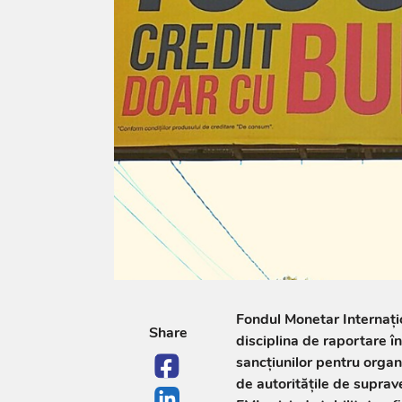
Fondul Monetar Internaț
Share
disciplina de raportare î
sancțiunilor pentru organi
de autoritățile de suprav