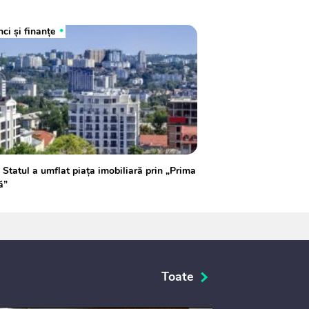
ci şi finanţe
 Statul a umflat piața imobiliară prin „Prima
ă”
Toate