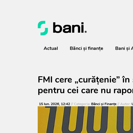
Actual
Bănci şi finanţe
Bani și 
FMI cere „curățenie” în 
pentru cei care nu rapo
15 Iun. 2026, 12:42
// Categoria:
Bănci şi Finanţe
// Autor: