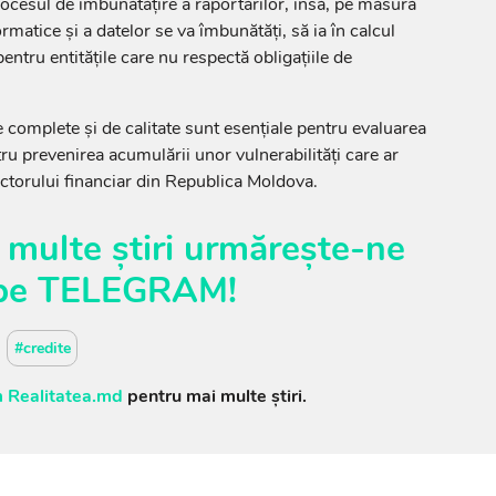
 procesul de îmbunătățire a raportărilor, însă, pe măsură
rmatice și a datelor se va îmbunătăți, să ia în calcul
entru entitățile care nu respectă obligațiile de
 complete și de calitate sunt esențiale pentru evaluarea
tru prevenirea acumulării unor vulnerabilități care ar
ectorului financiar din Republica Moldova.
 multe știri urmărește-ne
pe
TELEGRAM
!
#credite
 Realitatea.md
pentru mai multe știri.