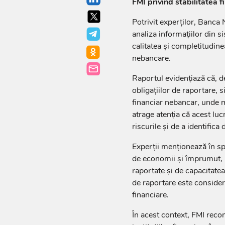
FMI privind stabilitatea fi
Potrivit experților, Banca 
analiza informațiilor din s
calitatea și completitudinea
nebancare.
Raportul evidențiază că, d
obligațiilor de raportare, s
financiar nebancar, unde 
atrage atenția că acest luc
riscurile și de a identifica
Experții menționează în spe
de economii și împrumut, u
raportate și de capacitatea
de raportare este consider
financiare.
În acest context, FMI reco