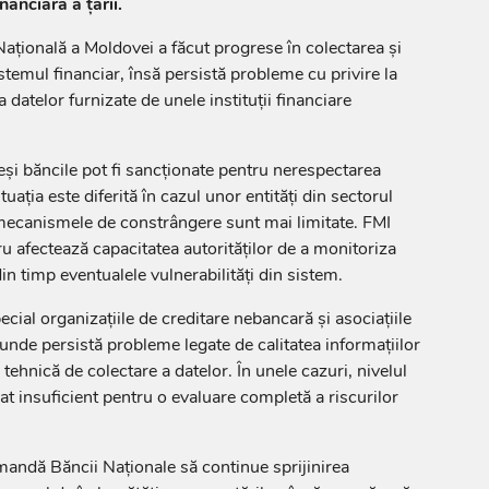
nanciară a țării.
Națională a Moldovei a făcut progrese în colectarea și
istemul financiar, însă persistă probleme cu privire la
 datelor furnizate de unele instituții financiare
eși băncile pot fi sancționate pentru nerespectarea
ituația este diferită în cazul unor entități din sectorul
mecanismele de constrângere sunt mai limitate. FMI
ru afectează capacitatea autorităților de a monitoriza
 din timp eventualele vulnerabilități din sistem.
cial organizațiile de creditare nebancară și asociațiile
nde persistă probleme legate de calitatea informațiilor
 tehnică de colectare a datelor. În unele cazuri, nivelul
at insuficient pentru o evaluare completă a riscurilor
mandă Băncii Naționale să continue sprijinirea