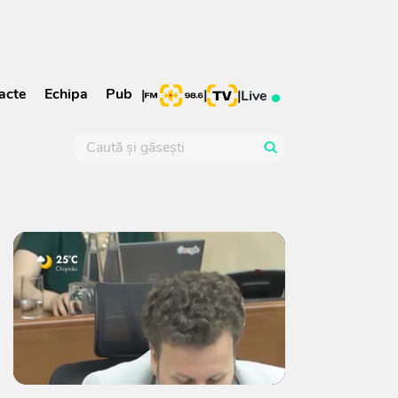
acte
Echipa
Pub
|
|
|
Live