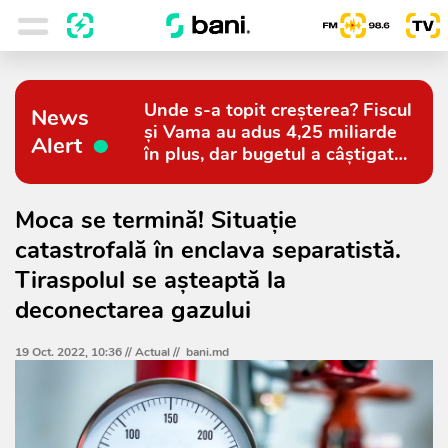
Unde s-a topit creșterea? Fiscul
News
și Vama au adus 4,25 miliarde
Alert
în plus, dar bugetul a câștigat
doar 794 de milioane
Moca se termină! Situație
catastrofală în enclava separatistă.
Tiraspolul se așteaptă la
deconectarea gazului
19 Oct. 2022, 10:36 //
Actual
//
bani.md