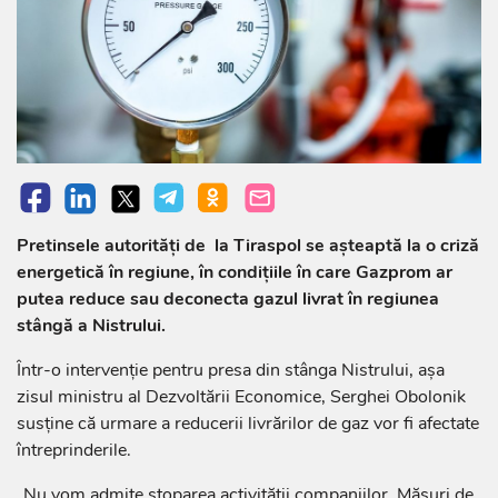
Pretinsele autorități de la Tiraspol se așteaptă la o criză
energetică în regiune, în condițiile în care Gazprom ar
putea reduce sau deconecta gazul livrat în regiunea
stângă a Nistrului.
Într-o intervenție pentru presa din stânga Nistrului, așa
zisul ministru al Dezvoltării Economice, Serghei Obolonik
susține că urmare a reducerii livrărilor de gaz vor fi afectate
întreprinderile.
„Nu vom admite stoparea activității companiilor. Măsuri de