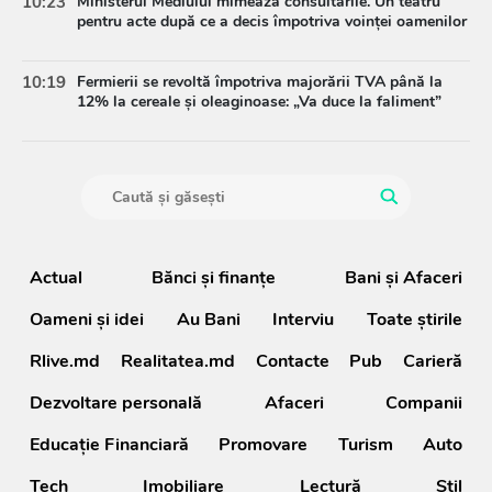
10:23
Ministerul Mediului mimează consultările. Un teatru
pentru acte după ce a decis împotriva voinței oamenilor
10:19
Fermierii se revoltă împotriva majorării TVA până la
12% la cereale și oleaginoase: „Va duce la faliment”
Actual
Bănci şi finanţe
Bani și Afaceri
Oameni şi idei
Au Bani
Interviu
Toate știrile
Rlive.md
Realitatea.md
Contacte
Pub
Carieră
Dezvoltare personală
Afaceri
Companii
Educație Financiară
Promovare
Turism
Auto
Tech
Imobiliare
Lectură
Stil