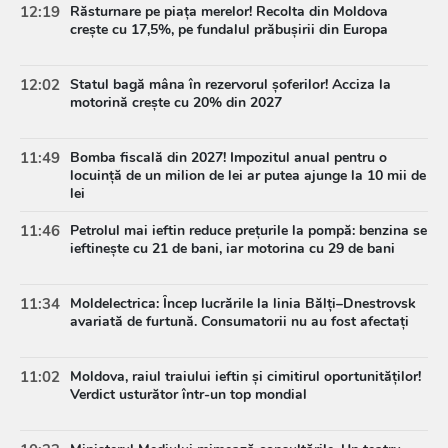
12:19
Răsturnare pe piața merelor! Recolta din Moldova
crește cu 17,5%, pe fundalul prăbușirii din Europa
12:02
Statul bagă mâna în rezervorul șoferilor! Acciza la
motorină crește cu 20% din 2027
11:49
Bomba fiscală din 2027! Impozitul anual pentru o
locuință de un milion de lei ar putea ajunge la 10 mii de
lei
11:46
Petrolul mai ieftin reduce prețurile la pompă: benzina se
ieftinește cu 21 de bani, iar motorina cu 29 de bani
11:34
Moldelectrica: Încep lucrările la linia Bălți–Dnestrovsk
avariată de furtună. Consumatorii nu au fost afectați
11:02
Moldova, raiul traiului ieftin și cimitirul oportunităților!
Verdict usturător într-un top mondial