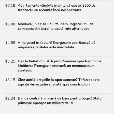
16:19
Apartamente vândute înainte să existe! 2500 de
tranzacții cu locuințe încă neconstruite
15:08
Moldova, în calea unui tsunami logistic! Mii de
camioane din Ucraina caută rute alternative
14:55
Vine șocul în facturi! Energocom avertizează că
majorarea tarifelor este inevitabilă
13:25
Gaz lichefiat din SUA prin România spre Republica
Moldova: Transgaz semnează un memorandum
strategic
13:15
Cine umflă prețurile la apartamente? Tofan scoate
agenții din ecuație și arată spre constructori
12:24
Banca centrală, mașină de bani pentru buget! Statul
primește aproape un miliard de lei