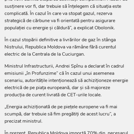
susținere vor fi, dar trebuie să înțelegem că situația este
complicată. În cazul în care va stopat gazul, rezerva
strategică de cărbune va fi orientată pentru asigurare
populației cu energie și căldură”, a explicat Obolonik.
În cazul stopării definitive a livrărilor de gaz în stânga
Nistrului, Republica Moldova va rămâne fără curentul
electric de la Centrala de la Cuciurgan.
Ministrul Infrastructurii, Andrei Spînu a declarat în cadrul
emisiunii „în Profunzime” că în cazul unui asemenea
scenariu, autoritățile intenționează să achiziționeze energie
electrică de pe piața europeană, dar și să majoreze
producția de curent livrată de CET-urile locale.
„Energia achiziționată de pe piețele europene va fi mai
scumpă, dar trebuie să fim pregătiți de acest lucru”, a
precizat ministrul.
În prezent, Republica Moldova importă 70% din necesarul