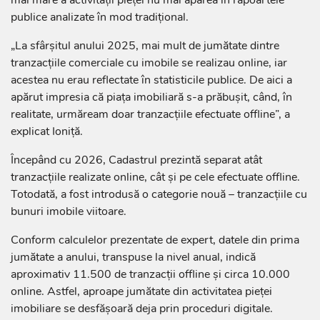
mai mare a activității pieței nu mai apărea în rapoartele
publice analizate în mod tradițional.
„La sfârșitul anului 2025, mai mult de jumătate dintre
tranzacțiile comerciale cu imobile se realizau online, iar
acestea nu erau reflectate în statisticile publice. De aici a
apărut impresia că piața imobiliară s-a prăbușit, când, în
realitate, urmăream doar tranzacțiile efectuate offline”, a
explicat Ioniță.
Începând cu 2026, Cadastrul prezintă separat atât
tranzacțiile realizate online, cât și pe cele efectuate offline.
Totodată, a fost introdusă o categorie nouă – tranzacțiile cu
bunuri imobile viitoare.
Conform calculelor prezentate de expert, datele din prima
jumătate a anului, transpuse la nivel anual, indică
aproximativ 11.500 de tranzacții offline și circa 10.000
online. Astfel, aproape jumătate din activitatea pieței
imobiliare se desfășoară deja prin proceduri digitale.