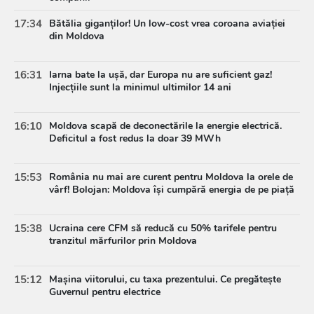
17:34
Bătălia giganților! Un low-cost vrea coroana aviației
din Moldova
16:31
Iarna bate la ușă, dar Europa nu are suficient gaz!
Injecțiile sunt la minimul ultimilor 14 ani
16:10
Moldova scapă de deconectările la energie electrică.
Deficitul a fost redus la doar 39 MWh
15:53
România nu mai are curent pentru Moldova la orele de
vârf! Bolojan: Moldova își cumpără energia de pe piață
15:38
Ucraina cere CFM să reducă cu 50% tarifele pentru
tranzitul mărfurilor prin Moldova
15:12
Mașina viitorului, cu taxa prezentului. Ce pregătește
Guvernul pentru electrice