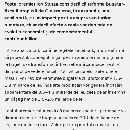
Fostul premier Ion Sturza consideră că reforma bugetar-
fiscală propusă de Guvern este, în ansamblu, una
echilibrată, cu un impact pozitiv asupra veniturilor
bugetare, chiar dacă efectele reale vor depinde de
evoluția economiei și de comportamentul
contribuabililor.
Într-o analiză publicată pe rețelele Facebook, Sturza afirmă
că proiectul, conceput inițial pentru a aduce mai mulți bani
la buget, s-a transformat într-o reformă „aproape neutră”
din punct de vedere fiscal. Potrivit calculelor sale, unele
măsuri vor reduce veniturile bugetare cu aproximativ 1,5–
1,8 miliarde de lei, însă alte modificări vor genera încasări
suplimentare de 3,5–4,3 miliarde de lei, ceea ce ar însemna
un câștig net de 1,5–2,5 miliarde de lei.
Fostul premier estimează că majorarea scutirii personale va
diminua veniturile bugetului cu circa 800 de milioane de
lei, iar extinderea facilităților pentru profitul reinvestit cu