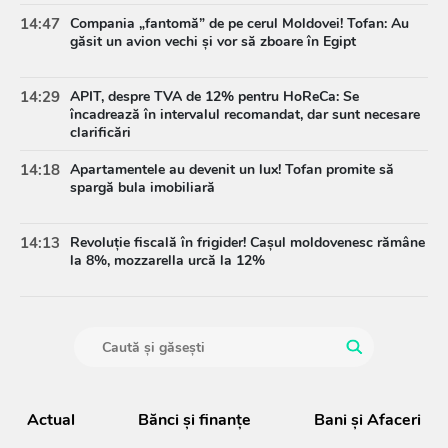
14:47
Compania „fantomă” de pe cerul Moldovei! Tofan: Au
găsit un avion vechi și vor să zboare în Egipt
14:29
APIT, despre TVA de 12% pentru HoReCa: Se
încadrează în intervalul recomandat, dar sunt necesare
clarificări
14:18
Apartamentele au devenit un lux! Tofan promite să
spargă bula imobiliară
14:13
Revoluție fiscală în frigider! Cașul moldovenesc rămâne
la 8%, mozzarella urcă la 12%
Actual
Bănci şi finanţe
Bani și Afaceri