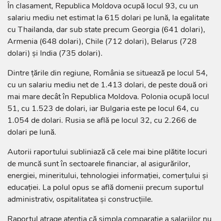
În clasament, Republica Moldova ocupă locul 93, cu un
salariu mediu net estimat la 615 dolari pe lună, la egalitate
cu Thailanda, dar sub state precum Georgia (641 dolari),
Armenia (648 dolari), Chile (712 dolari), Belarus (728
dolari) și India (735 dolari).
Dintre țările din regiune, România se situează pe locul 54,
cu un salariu mediu net de 1.413 dolari, de peste două ori
mai mare decât în Republica Moldova. Polonia ocupă locul
51, cu 1.523 de dolari, iar Bulgaria este pe locul 64, cu
1.054 de dolari. Rusia se află pe locul 32, cu 2.266 de
dolari pe lună.
Autorii raportului subliniază că cele mai bine plătite locuri
de muncă sunt în sectoarele financiar, al asigurărilor,
energiei, mineritului, tehnologiei informației, comerțului și
educației. La polul opus se află domenii precum suportul
administrativ, ospitalitatea și construcțiile.
Raportul atrage atenția că simpla comparație a salariilor nu