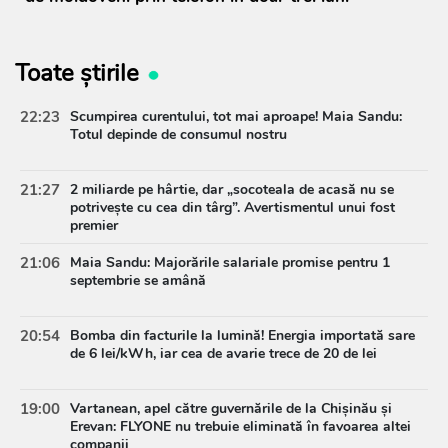
Toate știrile
22:23
Scumpirea curentului, tot mai aproape! Maia Sandu:
Totul depinde de consumul nostru
21:27
2 miliarde pe hârtie, dar „socoteala de acasă nu se
potrivește cu cea din târg”. Avertismentul unui fost
premier
21:06
Maia Sandu: Majorările salariale promise pentru 1
septembrie se amână
20:54
Bomba din facturile la lumină! Energia importată sare
de 6 lei/kWh, iar cea de avarie trece de 20 de lei
19:00
Vartanean, apel către guvernările de la Chișinău și
Erevan: FLYONE nu trebuie eliminată în favoarea altei
companii