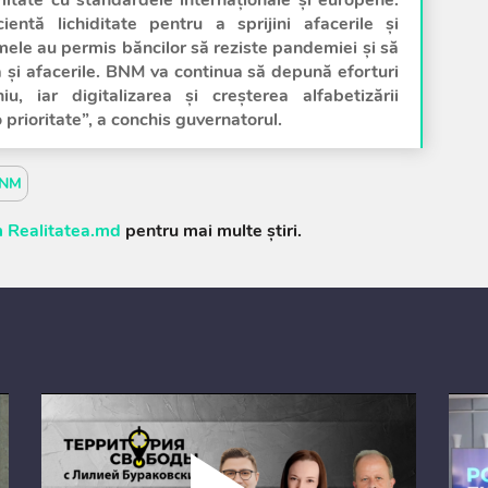
ientă lichiditate pentru a sprijini afacerile și
ele au permis băncilor să reziste pandemiei și să
a și afacerile. BNM va continua să depună eforturi
u, iar digitalizarea și creșterea alfabetizării
o prioritate”, a conchis guvernatorul.
NM
 Realitatea.md
pentru mai multe știri.