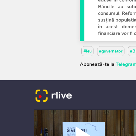
Băncile au sufic
consumul. Reform
susțină populați
în acest domeni
financiare vor fi 
#leu
#guvernator
#B
Abonează-te la
Telegram