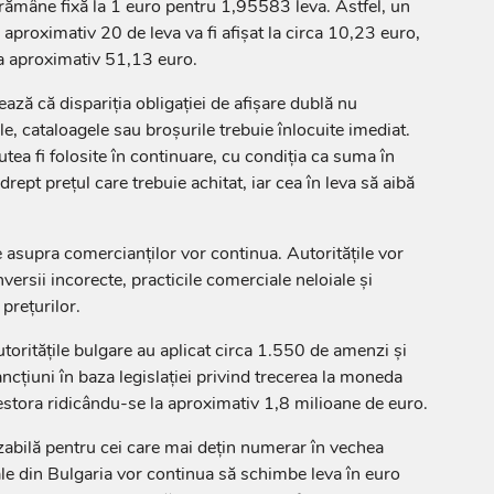
 rămâne fixă la 1 euro pentru 1,95583 leva. Astfel, un
aproximativ 20 de leva va fi afișat la circa 10,23 euro,
la aproximativ 51,13 euro.
ează că dispariția obligației de afișare dublă nu
e, cataloagele sau broșurile trebuie înlocuite imediat.
utea fi folosite în continuare, cu condiția ca suma în
drept prețul care trebuie achitat, iar cea în leva să aibă
e asupra comercianților vor continua. Autoritățile vor
ersii incorecte, practicile comerciale neloiale și
 prețurilor.
toritățile bulgare au aplicat circa 1.550 de amenzi și
ncțiuni în baza legislației privind trecerea la moneda
cestora ridicându-se la aproximativ 1,8 milioane de euro.
izabilă pentru cei care mai dețin numerar în vechea
e din Bulgaria vor continua să schimbe leva în euro