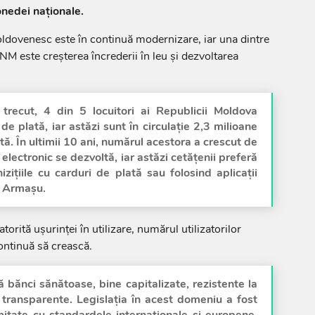
onedei naționale.
ldovenesc este în continuă modernizare, iar una dintre
 BNM este creșterea încrederii în leu și dezvoltarea
 trecut, 4 din 5 locuitori ai Republicii Moldova
de plată, iar astăzi sunt în circulație 2,3 milioane
tă. În ultimii 10 ani, numărul acestora a crescut de
 electronic se dezvoltă, iar astăzi cetățenii preferă
zițiile cu carduri de plată sau folosind aplicații
t Armașu.
torită ușurinței în utilizare, numărul utilizatorilor
ontinuă să crească.
 bănci sănătoase, bine capitalizate, rezistente la
i transparente. Legislația în acest domeniu a fost
itate cu standardele internaționale și europene.