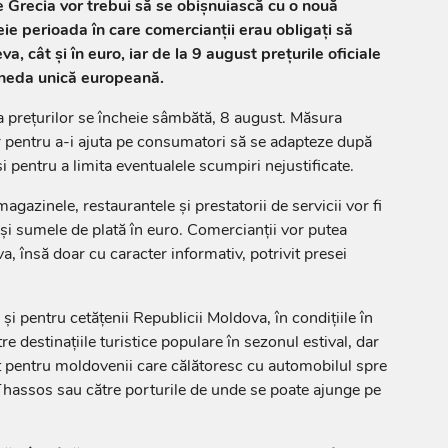
 Grecia vor trebui să se obișnuiască cu o nouă
ie perioada în care comercianții erau obligați să
eva, cât și în euro, iar de la 9 august prețurile oficiale
moneda unică europeană.
a prețurilor se încheie sâmbătă, 8 august. Măsura
 pentru a-i ajuta pe consumatori să se adapteze după
și pentru a limita eventualele scumpiri nejustificate.
agazinele, restaurantele și prestatorii de servicii vor fi
e și sumele de plată în euro. Comercianții vor putea
va, însă doar cu caracter informativ, potrivit presei
i pentru cetățenii Republicii Moldova, în condițiile în
re destinațiile turistice populare în sezonul estival, dar
zit pentru moldovenii care călătoresc cu automobilul spre
 Thassos sau către porturile de unde se poate ajunge pe