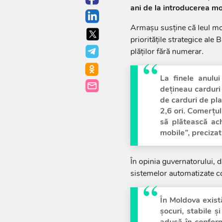
ani de la introducerea m
Armașu susține că leul mo
prioritățile strategice ale
plăților fără numerar.
La finele anului
dețineau carduri 
de carduri de pla
2,6 ori. Comerțul
să plătească achi
mobile”, preciza
În opinia guvernatorului, da
sistemelor automatizate c
În Moldova există
șocuri, stabile ș
adusă în conform