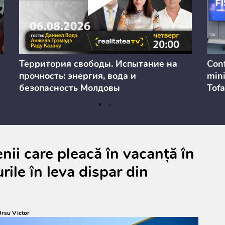
Территория свободы. Испытание на
Conf
прочность: энергия, вода и
mini
безопасность Молдовы
Tofa
prev
anul
cons
ii care pleacă în vacanță în
rile în leva dispar din
rsu Victor