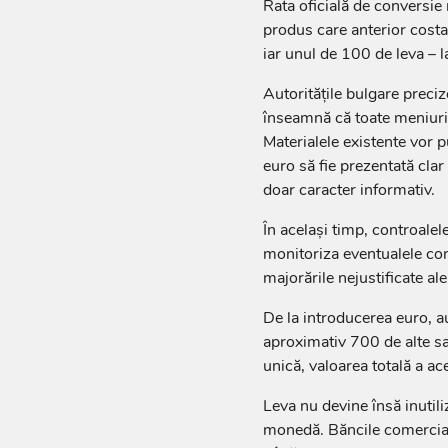
Rata oficială de conversie
produs care anterior costa 
iar unul de 100 de leva – 
Autoritățile bulgare preciz
înseamnă că toate meniuril
Materialele existente vor p
euro să fie prezentată clar 
doar caracter informativ.
În același timp, controalel
monitoriza eventualele conv
majorările nejustificate ale
De la introducerea euro, au
aproximativ 700 de alte sa
unică, valoarea totală a a
Leva nu devine însă inutil
monedă. Băncile comercial