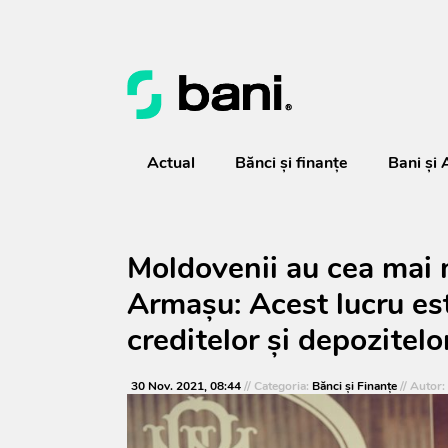
Actual
Bănci şi finanţe
Bani și 
Moldovenii au cea mai m
Armașu: Acest lucru est
creditelor și depozitelo
30 Nov. 2021, 08:44
// Categoria:
Bănci şi Finanţe
// Autor: