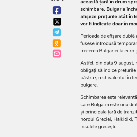
această țară în drum spre
schimbare. Bulgaria înche
afișeze prețurile atât în l
vor fi indicate doar în 
Perioada de afișare dublă 
fusese introdusă temporar
trecerea Bulgariei la euro 
Astfel, din data 9 august, m
obligați să indice prețuril
păstra și echivalentul în le
bulgare.
Schimbarea este relevantă ș
care Bulgaria este una dint
și principala țară de tran
nordul Greciei, Halkidiki,
insulele grecești.