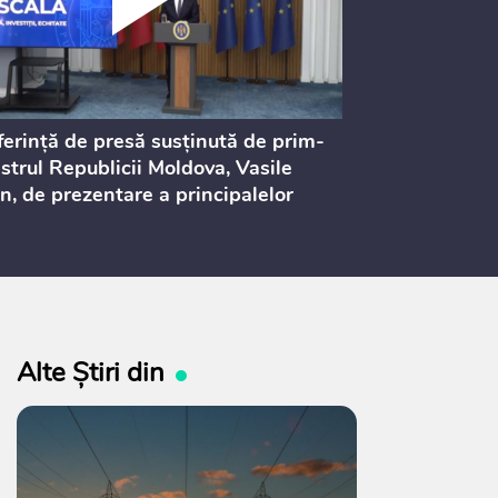
erință de presă susținută de prim-
Ședința Consi
strul Republicii Moldova, Vasile
Procurorilor
n, de prezentare a principalelor
ederi ale politicii fiscale pentru
 2027, care urmează să fie supusă
ultărilor publice
Alte Știri din