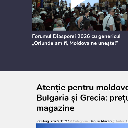
ectul de
Forumul Diasporei 2026 cu genericul
i
„Oriunde am fi, Moldova ne unește!”
Atenție pentru moldoven
Bulgaria și Grecia: prețu
magazine
08 Aug. 2026, 15:27
// Categoria:
Bani și Afaceri
// Autor:
U