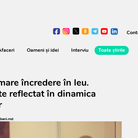
Cont
Afaceri
Oameni şi idei
Interviu
Toate știrile
are încredere în leu.
e reflectat în dinamica
r
bani.md