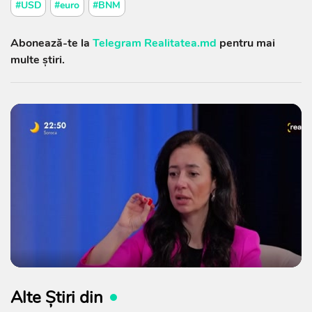
#USD
#euro
#BNM
Abonează-te la
Telegram Realitatea.md
pentru mai
multe știri.
Alte Știri din