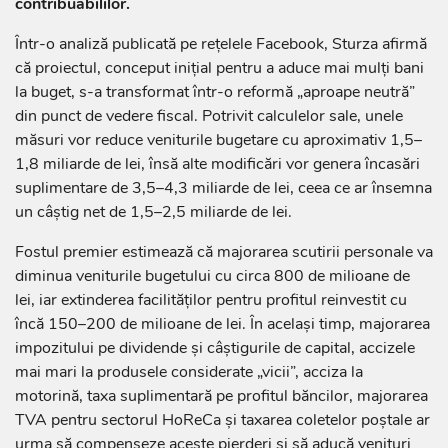
contribuabililor.
Într-o analiză publicată pe rețelele Facebook, Sturza afirmă
că proiectul, conceput inițial pentru a aduce mai mulți bani
la buget, s-a transformat într-o reformă „aproape neutră”
din punct de vedere fiscal. Potrivit calculelor sale, unele
măsuri vor reduce veniturile bugetare cu aproximativ 1,5–
1,8 miliarde de lei, însă alte modificări vor genera încasări
suplimentare de 3,5–4,3 miliarde de lei, ceea ce ar însemna
un câștig net de 1,5–2,5 miliarde de lei.
Fostul premier estimează că majorarea scutirii personale va
diminua veniturile bugetului cu circa 800 de milioane de
lei, iar extinderea facilităților pentru profitul reinvestit cu
încă 150–200 de milioane de lei. În același timp, majorarea
impozitului pe dividende și câștigurile de capital, accizele
mai mari la produsele considerate „vicii”, acciza la
motorină, taxa suplimentară pe profitul băncilor, majorarea
TVA pentru sectorul HoReCa și taxarea coletelor poștale ar
urma să compenseze aceste pierderi și să aducă venituri