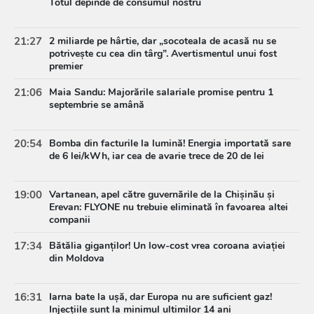
Totul depinde de consumul nostru
21:27
2 miliarde pe hârtie, dar „socoteala de acasă nu se
potrivește cu cea din târg”. Avertismentul unui fost
premier
21:06
Maia Sandu: Majorările salariale promise pentru 1
septembrie se amână
20:54
Bomba din facturile la lumină! Energia importată sare
de 6 lei/kWh, iar cea de avarie trece de 20 de lei
19:00
Vartanean, apel către guvernările de la Chișinău și
Erevan: FLYONE nu trebuie eliminată în favoarea altei
companii
17:34
Bătălia giganților! Un low-cost vrea coroana aviației
din Moldova
16:31
Iarna bate la ușă, dar Europa nu are suficient gaz!
Injecțiile sunt la minimul ultimilor 14 ani