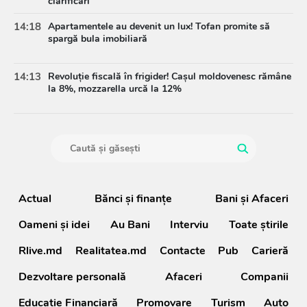
clarificări
14:18
Apartamentele au devenit un lux! Tofan promite să
spargă bula imobiliară
14:13
Revoluție fiscală în frigider! Cașul moldovenesc rămâne
la 8%, mozzarella urcă la 12%
Actual
Bănci şi finanţe
Bani și Afaceri
Oameni şi idei
Au Bani
Interviu
Toate știrile
Rlive.md
Realitatea.md
Contacte
Pub
Carieră
Dezvoltare personală
Afaceri
Companii
Educație Financiară
Promovare
Turism
Auto