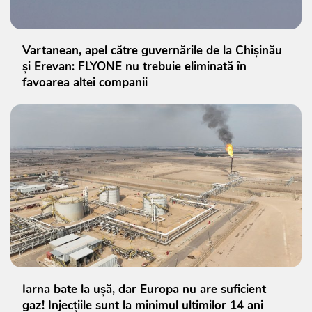
Vartanean, apel către guvernările de la Chișinău
și Erevan: FLYONE nu trebuie eliminată în
favoarea altei companii
Iarna bate la ușă, dar Europa nu are suficient
gaz! Injecțiile sunt la minimul ultimilor 14 ani