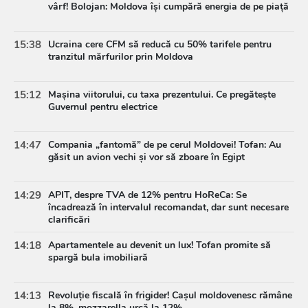
vârf! Bolojan: Moldova își cumpără energia de pe piață
15:38
Ucraina cere CFM să reducă cu 50% tarifele pentru
tranzitul mărfurilor prin Moldova
15:12
Mașina viitorului, cu taxa prezentului. Ce pregătește
Guvernul pentru electrice
14:47
Compania „fantomă” de pe cerul Moldovei! Tofan: Au
găsit un avion vechi și vor să zboare în Egipt
14:29
APIT, despre TVA de 12% pentru HoReCa: Se
încadrează în intervalul recomandat, dar sunt necesare
clarificări
14:18
Apartamentele au devenit un lux! Tofan promite să
spargă bula imobiliară
14:13
Revoluție fiscală în frigider! Cașul moldovenesc rămâne
la 8%, mozzarella urcă la 12%