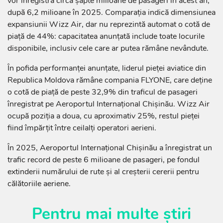
vor înregistra circa șapte milioane de pasageri în acest an,
după 6,2 milioane în 2025. Comparația indică dimensiunea
expansiunii Wizz Air, dar nu reprezintă automat o cotă de
piață de 44%: capacitatea anunțată include toate locurile
disponibile, inclusiv cele care ar putea rămâne nevândute.
În pofida performanței anunțate, liderul pieței aviatice din
Republica Moldova rămâne compania FLYONE, care deține
o cotă de piață de peste 32,9% din traficul de pasageri
înregistrat pe Aeroportul Internațional Chișinău. Wizz Air
ocupă poziția a doua, cu aproximativ 25%, restul pieței
fiind împărțit între ceilalți operatori aerieni.
În 2025, Aeroportul Internațional Chișinău a înregistrat un
trafic record de peste 6 milioane de pasageri, pe fondul
extinderii numărului de rute și al creșterii cererii pentru
călătoriile aeriene.
Pentru mai multe știri