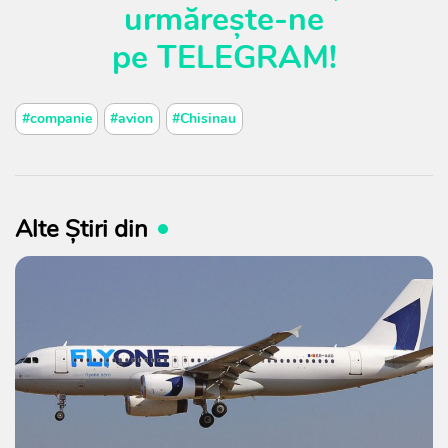
urmărește-ne
pe
TELEGRAM
!
#companie
#avion
#Chisinau
Alte Știri din