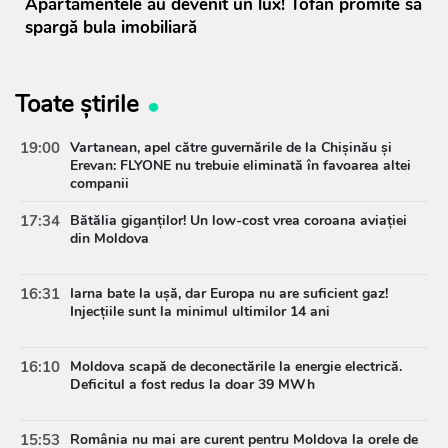
Apartamentele au devenit un lux! Tofan promite să
spargă bula imobiliară
Toate știrile
19:00
Vartanean, apel către guvernările de la Chișinău și
Erevan: FLYONE nu trebuie eliminată în favoarea altei
companii
17:34
Bătălia giganților! Un low-cost vrea coroana aviației
din Moldova
16:31
Iarna bate la ușă, dar Europa nu are suficient gaz!
Injecțiile sunt la minimul ultimilor 14 ani
16:10
Moldova scapă de deconectările la energie electrică.
Deficitul a fost redus la doar 39 MWh
15:53
România nu mai are curent pentru Moldova la orele de