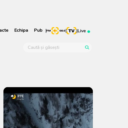
acte
Echipa
Pub
|
|
|
Live