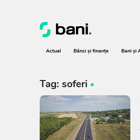
Actual
Bănci şi finanţe
Bani și 
Tag: soferi