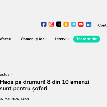
Cont
Afaceri
Oameni şi idei
Interviu
Toate știrile
actual
Haos pe drumuri! 8 din 10 amenzi
sunt pentru șoferi
07 Mai 2026, 14:59