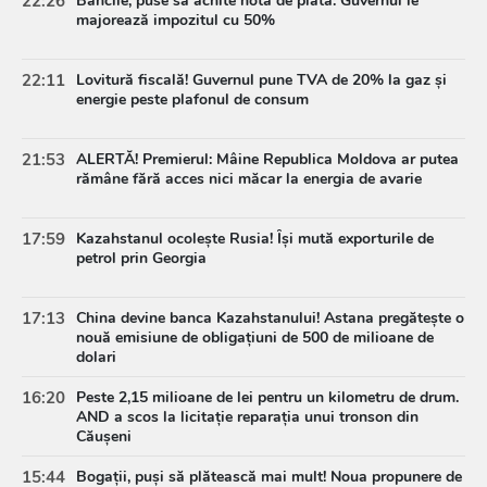
22:26
Băncile, puse să achite nota de plată: Guvernul le
majorează impozitul cu 50%
22:11
Lovitură fiscală! Guvernul pune TVA de 20% la gaz și
energie peste plafonul de consum
21:53
ALERTĂ! Premierul: Mâine Republica Moldova ar putea
rămâne fără acces nici măcar la energia de avarie
17:59
Kazahstanul ocolește Rusia! Își mută exporturile de
petrol prin Georgia
17:13
China devine banca Kazahstanului! Astana pregătește o
nouă emisiune de obligațiuni de 500 de milioane de
dolari
16:20
Peste 2,15 milioane de lei pentru un kilometru de drum.
AND a scos la licitație reparația unui tronson din
Căușeni
15:44
Bogații, puși să plătească mai mult! Noua propunere de