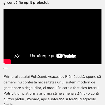
și cer să fie oprit proiectul.
Primarul satului Puhăceni, Veaceslav Plămădeală, spune că
oamenii nu contestă necesitatea unui sistem modern de
gestionare a deșeurilor, ci modul în care a fost ales terenul.
Potrivit lui, platforma ar urma să fie amenajată într-o zonă
cu trei păduri, izvoare, ape subterane și terenuri agricole
fertile.