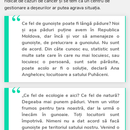
ridicat de cazuri de cancer și se tem că un centru de
gestionare a deșeurilor ar putea agrava situația.
Ce fel de gunoiște poate fi lângă pădure? Noi
și așa păduri puține avem în Republica
Moldova, dar încă și vor să amenajeze o
gunoiște, de prelucrare a gunoiului. Nu sunt
de acord. Din câte cunosc eu, statistic sunt
multe sate care în care nu mai locuiesc, sau
locuiesc o persoană, sunt sate părăsite,
poate acolo ar fi o soluție, declară Ana
Anghelcev, locuitoare a satului Puhăceni.
„Ce fel de ecologie e aici? Ce fel de natură?
Degeaba mai punem păduri. Vrem un viitor
frumos pentru țara noastră, dar la urmă o
înecăm în gunoaie. Toți locuitorii sunt
împotrivă. Nimeni nu a dat acord să facă
gunoiște pe teritoriul satului nostru. Venind o