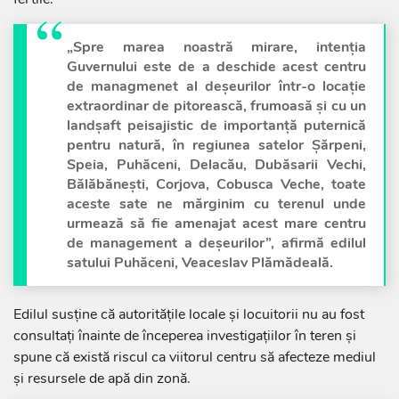
„Spre marea noastră mirare, intenția
Guvernului este de a deschide acest centru
de managmenet al deșeurilor într-o locație
extraordinar de pitorească, frumoasă și cu un
landșaft peisajistic de importanță puternică
pentru natură, în regiunea satelor Șărpeni,
Speia, Puhăceni, Delacău, Dubăsarii Vechi,
Bălăbănești, Corjova, Cobusca Veche, toate
aceste sate ne mărginim cu terenul unde
urmează să fie amenajat acest mare centru
de management a deșeurilor”, afirmă edilul
satului Puhăceni, Veaceslav Plămădeală.
Edilul susține că autoritățile locale și locuitorii nu au fost
consultați înainte de începerea investigațiilor în teren și
spune că există riscul ca viitorul centru să afecteze mediul
și resursele de apă din zonă.