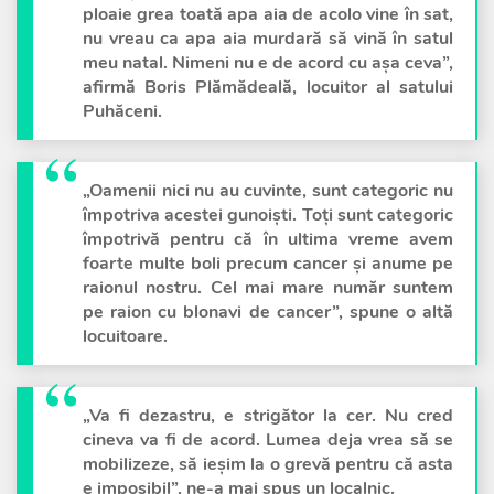
ploaie grea toată apa aia de acolo vine în sat,
nu vreau ca apa aia murdară să vină în satul
meu natal. Nimeni nu e de acord cu așa ceva”,
afirmă Boris Plămădeală, locuitor al satului
Puhăceni.
„Oamenii nici nu au cuvinte, sunt categoric nu
împotriva acestei gunoiști. Toți sunt categoric
împotrivă pentru că în ultima vreme avem
foarte multe boli precum cancer și anume pe
raionul nostru. Cel mai mare număr suntem
pe raion cu blonavi de cancer”, spune o altă
locuitoare.
„Va fi dezastru, e strigător la cer. Nu cred
cineva va fi de acord. Lumea deja vrea să se
mobilizeze, să ieșim la o grevă pentru că asta
e imposibil”, ne-a mai spus un localnic.