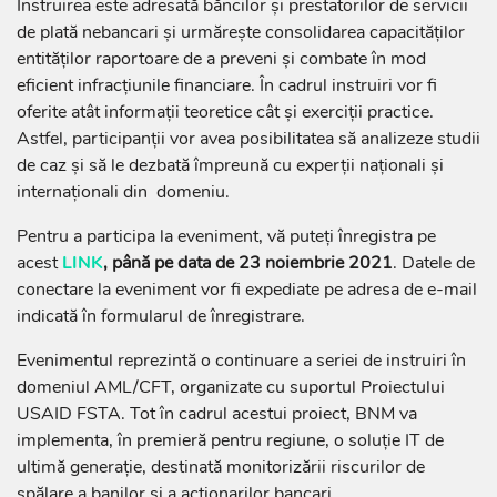
Instruirea este adresată băncilor și prestatorilor de servicii
de plată nebancari și urmărește consolidarea capacităților
entităților raportoare de a preveni și combate în mod
eficient infracțiunile financiare. În cadrul instruiri vor fi
oferite atât informații teoretice cât și exerciții practice.
Astfel, participanții vor avea posibilitatea să analizeze studii
de caz și să le dezbată împreună cu experții naționali și
internaționali din domeniu.
Pentru a participa la eveniment, vă puteți înregistra pe
acest
LINK
, până pe data de 23 noiembrie 2021
. Datele de
conectare la eveniment vor fi expediate pe adresa de e-mail
indicată în formularul de înregistrare.
Evenimentul reprezintă o continuare a seriei de instruiri în
domeniul AML/CFT, organizate cu suportul Proiectului
USAID FSTA. Tot în cadrul acestui proiect, BNM va
implementa, în premieră pentru regiune, o soluție IT de
ultimă generație, destinată monitorizării riscurilor de
spălare a banilor și a acționarilor bancari.