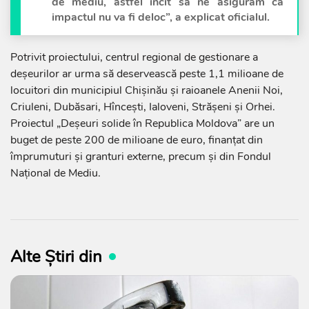
de mediu, astfel incît să ne asigurăm că
impactul nu va fi deloc”, a explicat oficialul.
Potrivit proiectului, centrul regional de gestionare a
deșeurilor ar urma să deservească peste 1,1 milioane de
locuitori din municipiul Chișinău și raioanele Anenii Noi,
Criuleni, Dubăsari, Hîncești, Ialoveni, Strășeni și Orhei.
Proiectul „Deșeuri solide în Republica Moldova” are un
buget de peste 200 de milioane de euro, finanțat din
împrumuturi și granturi externe, precum și din Fondul
Național de Mediu.
Alte Știri din