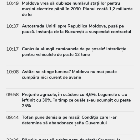
10:49
Moldova vrea să dubleze numărul stațiilor pentru
mașini electrice până în 2030. Planul costă 1,2 miliarde
de lei
10:37
Autostrada Unirii spre Republica Moldova, pusă pe
pauză. Instanța de la București a suspendat contractul
10:17
Canicula alungă camioanele de pe șosele! Interdicție
pentru vehiculele de peste 12 tone
10:08
Astăzi se stinge lumina? Moldova nu mai poate
cumpăra nici curent de avarie
09:58
Prețurile agricole, în scădere cu 4,6%. Legumele s-au
ieftinit cu 30%, în timp ce ouăle s-au scumpit cu peste
25%
09:44
Tofan pune demisia pe masă! Condiția care l-ar
determina să abandoneze șefia Guvernului