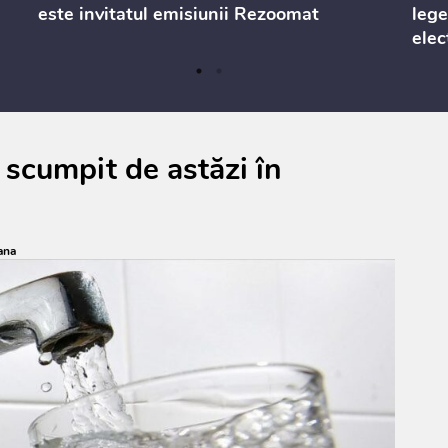
este invitatul emisiunii Rezoomat
lege
elec
 scumpit de astăzi în
ana