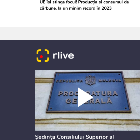
UE își stinge focul! Producția și consumul de
cărbune, la un minim record în 2023
 Moldova
Ședința Consiliului Superior al