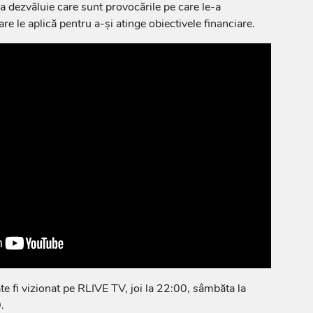
ia dezvăluie care sunt provocările pe care le-a
are le aplică pentru a-și atinge obiectivele financiare.
te fi vizionat pe RLIVE TV, joi la 22:00, sâmbăta la
.