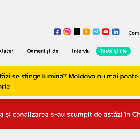
Cont
Afaceri
Oameni şi idei
Interviu
Toate știrile
tăzi se stinge lumina? Moldova nu mai poate 
arie
a și canalizarea s-au scumpit de astăzi în C