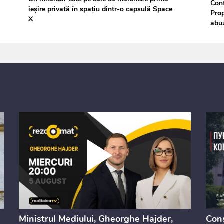
Conf
ieșire privată în spațiu dintr-o capsulă Space
Prop
X
abu
Ministrul Mediului, Gheorghe Hajder,
Cons