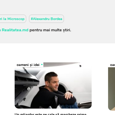
ri la Microscop
#Alexandru Bordea
 Realitatea.md
pentru mai multe știri.
oameni şi idei
oam
Un mliardar este pe cale să marcheze prima