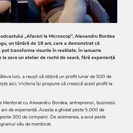
 podcastului „Afaceri la Microscop”, Alexandru Bordea
ngu, un tânără de 18 ani, care a demonstrat că
ot transforma visurile în realitate. În ianuarie
 la zero un atelier de rochii de seară, fără experiență
âteva luni, a reușit să obțină un profit lunar de 500 de
ște aici; Victoria își propune să crească acest profit la
de Mentorat cu Alexandru Bordea, antreprenor, business
7 ani de experiență. Acesta a ghidat peste 5.000 de
u peste 300 de companii. De asemenea, a avut peste
ogramul său de mentorat.