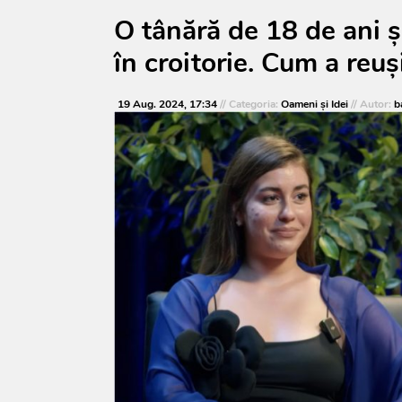
O tânără de 18 de ani ş
în croitorie. Cum a reuș
19 Aug. 2024, 17:34
// Categoria:
Oameni şi Idei
// Autor:
b