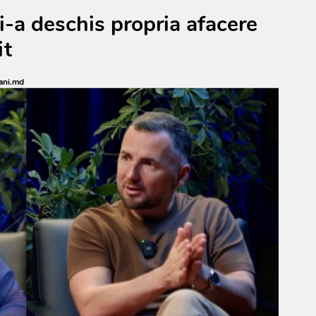
i-a deschis propria afacere
it
ani.md