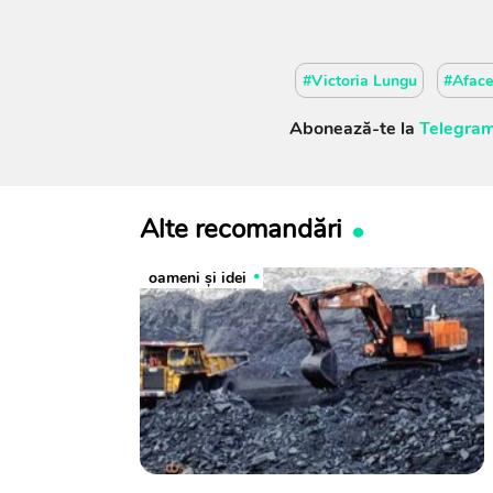
#Victoria Lungu
#Aface
Abonează-te la
Telegram
Alte recomandări
oameni şi idei