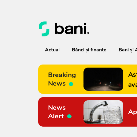
Actual
Bănci şi finanţe
Bani și 
As
Breaking
News
av
News
Ap
Alert