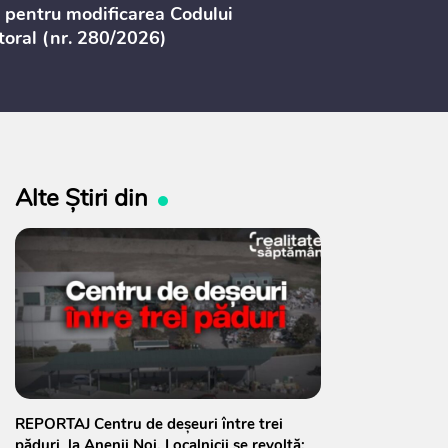
 pentru modificarea Codului
Studiilor de
toral (nr. 280/2026)
și Transportu
Teritorială”
Alte Știri din
REPORTAJ Centru de deșeuri între trei
păduri, la Anenii Noi. Localnicii se revoltă: