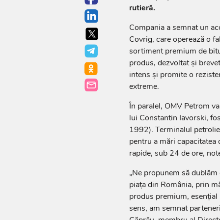
rutieră.
Compania a semnat un acor
Covrig, care operează o fab
sortiment premium de bit
produs, dezvoltat și breve
intens și promite o reziste
extreme.
În paralel, OMV Petrom va 
lui Constantin Iavorski, f
1992). Terminalul petrolier
pentru a mări capacitatea d
rapide, sub 24 de ore, note
„Ne propunem să dublăm c
piața din România, prin măr
produs premium, esențial p
sens, am semnat parteneri
Căprău, membru al Directo