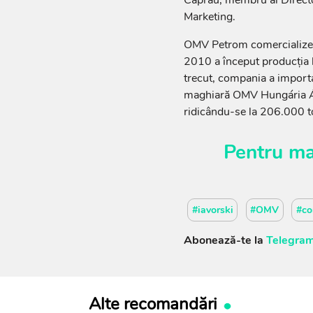
Marketing.
OMV Petrom comercializea
2010 a început producția 
trecut, compania a importa
maghiară OMV Hungária Ásv
ridicându-se la 206.000 t
Pentru ma
#iavorski
#OMV
#co
Abonează-te la
Telegram
Alte recomandări