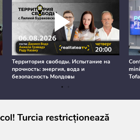
Территория свободы. Испытание на
Conf
прочность: энергия, вода и
mini
безопасность Молдовы
Tofa
prev
anul
cons
icol! Turcia restricționează