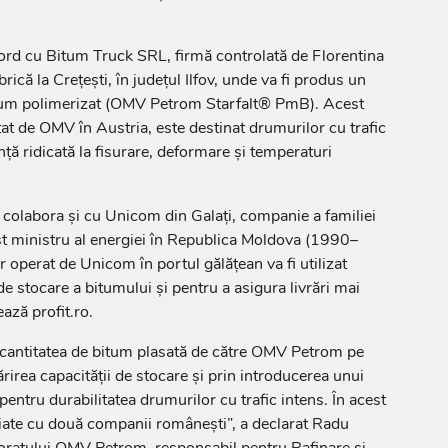
d cu Bitum Truck SRL, firmă controlată de Florentina
rică la Crețești, în județul Ilfov, unde va fi produs un
um polimerizat (OMV Petrom Starfalt® PmB). Acest
tat de OMV în Austria, este destinat drumurilor cu trafic
nță ridicată la fisurare, deformare și temperaturi
colabora și cu Unicom din Galați, companie a familiei
ost ministru al energiei în Republica Moldova (1990–
 operat de Unicom în portul gălățean va fi utilizat
e stocare a bitumului și pentru a asigura livrări mai
ază profit.ro.
antitatea de bitum plasată de către OMV Petrom pe
irea capacității de stocare și prin introducerea unui
entru durabilitatea drumurilor cu trafic intens. În acest
ate cu două companii românești”, a declarat Radu
ratului OMV Petrom, responsabil pentru Rafinare și