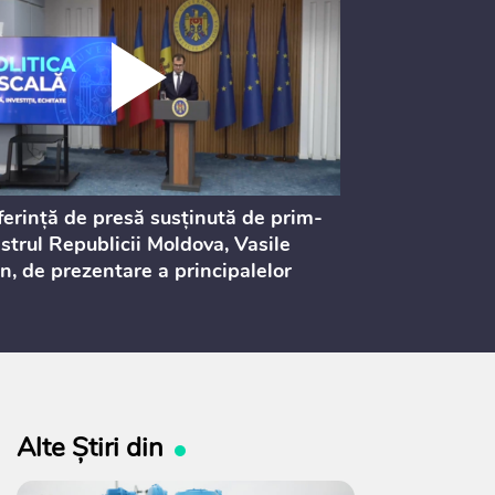
erință de presă susținută de prim-
Ședința Consi
strul Republicii Moldova, Vasile
Procurorilor
n, de prezentare a principalelor
ederi ale politicii fiscale pentru
 2027, care urmează să fie supusă
ultărilor publice
Alte Știri din