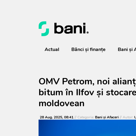
Actual
Bănci şi finanţe
Bani și 
OMV Petrom, noi alianț
bitum în Ilfov și stocar
moldovean
28 Aug. 2025, 08:41
// Categoria:
Bani și Afaceri
// Autor:
U