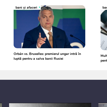
bani și afaceri
ban
Orbán vs. Bruxelles: premierul ungar intră în
Mult
luptă pentru a salva banii Rusiei
pent