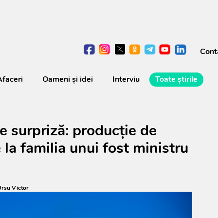
Cont
Afaceri
Oameni şi idei
Interviu
Toate știrile
e surpriză: producție de
e la familia unui fost ministru
rsu Victor