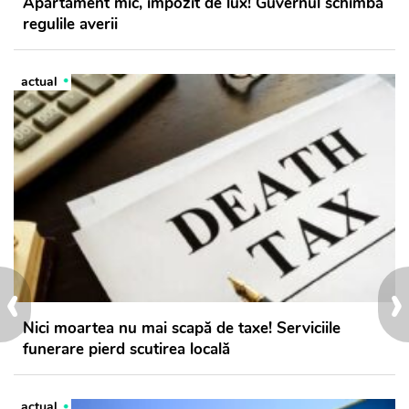
Apartament mic, impozit de lux! Guvernul schimbă
regulile averii
actual
‹
›
Nici moartea nu mai scapă de taxe! Serviciile
funerare pierd scutirea locală
actual