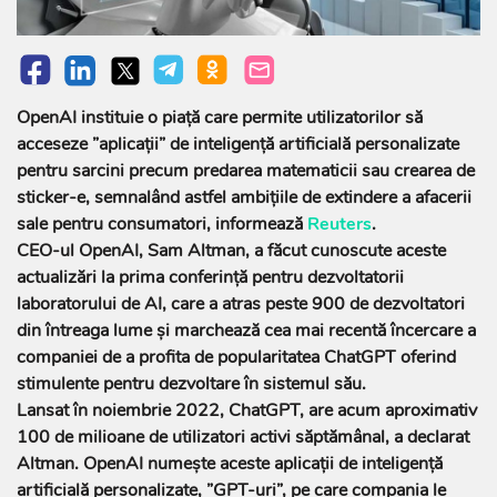
OpenAI instituie o piaţă care permite utilizatorilor să
acceseze ”aplicaţii” de inteligenţă artificială personalizate
pentru sarcini precum predarea matematicii sau crearea de
sticker-e, semnalând astfel ambiţiile de extindere a afacerii
sale pentru consumatori, informează
Reuters
.
CEO-ul OpenAI, Sam Altman, a făcut cunoscute aceste
actualizări la prima conferinţă pentru dezvoltatorii
laboratorului de AI, care a atras peste 900 de dezvoltatori
din întreaga lume şi marchează cea mai recentă încercare a
companiei de a profita de popularitatea ChatGPT oferind
stimulente pentru dezvoltare în sistemul său.
Lansat în noiembrie 2022, ChatGPT, are acum aproximativ
100 de milioane de utilizatori activi săptămânal, a declarat
Altman. OpenAI numeşte aceste aplicaţii de inteligenţă
artificială personalizate, ”GPT-uri”, pe care compania le