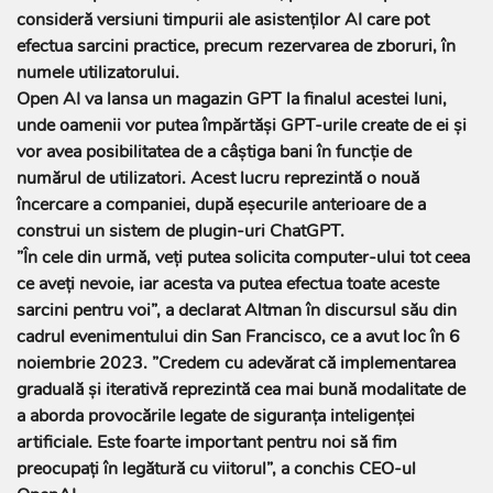
consideră versiuni timpurii ale asistenţilor AI care pot
efectua sarcini practice, precum rezervarea de zboruri, în
numele utilizatorului.
Open AI va lansa un magazin GPT la finalul acestei luni,
unde oamenii vor putea împărtăşi GPT-urile create de ei şi
vor avea posibilitatea de a câştiga bani în funcţie de
numărul de utilizatori. Acest lucru reprezintă o nouă
încercare a companiei, după eşecurile anterioare de a
construi un sistem de plugin-uri ChatGPT.
”În cele din urmă, veţi putea solicita computer-ului tot ceea
ce aveţi nevoie, iar acesta va putea efectua toate aceste
sarcini pentru voi”, a declarat Altman în discursul său din
cadrul evenimentului din San Francisco, ce a avut loc în 6
noiembrie 2023. ”Credem cu adevărat că implementarea
graduală şi iterativă reprezintă cea mai bună modalitate de
a aborda provocările legate de siguranţa inteligenţei
artificiale. Este foarte important pentru noi să fim
preocupaţi în legătură cu viitorul”, a conchis CEO-ul