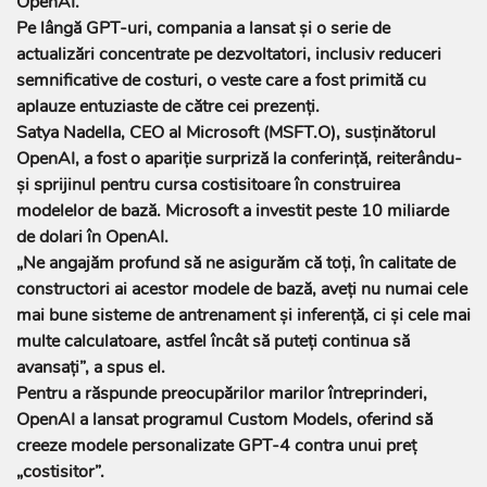
OpenAI.
Pe lângă GPT-uri, compania a lansat şi o serie de
actualizări concentrate pe dezvoltatori, inclusiv reduceri
semnificative de costuri, o veste care a fost primită cu
aplauze entuziaste de către cei prezenţi.
Satya Nadella, CEO al Microsoft (MSFT.O), susţinătorul
OpenAI, a fost o apariţie surpriză la conferinţă, reiterându-
şi sprijinul pentru cursa costisitoare în construirea
modelelor de bază. Microsoft a investit peste 10 miliarde
de dolari în OpenAI.
„Ne angajăm profund să ne asigurăm că toţi, în calitate de
constructori ai acestor modele de bază, aveţi nu numai cele
mai bune sisteme de antrenament şi inferenţă, ci şi cele mai
multe calculatoare, astfel încât să puteţi continua să
avansaţi”, a spus el.
Pentru a răspunde preocupărilor marilor întreprinderi,
OpenAI a lansat programul Custom Models, oferind să
creeze modele personalizate GPT-4 contra unui preţ
„costisitor”.