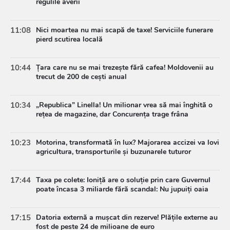
regulile averii
11:08
Nici moartea nu mai scapă de taxe! Serviciile funerare
pierd scutirea locală
10:44
Țara care nu se mai trezește fără cafea! Moldovenii au
trecut de 200 de cești anual
10:34
„Republica” Linella! Un milionar vrea să mai înghită o
rețea de magazine, dar Concurența trage frâna
10:23
Motorina, transformată în lux? Majorarea accizei va lovi
agricultura, transporturile și buzunarele tuturor
17:44
Taxa pe colete: Ioniță are o soluție prin care Guvernul
poate încasa 3 miliarde fără scandal: Nu jupuiți oaia
17:15
Datoria externă a mușcat din rezerve! Plățile externe au
fost de peste 24 de milioane de euro