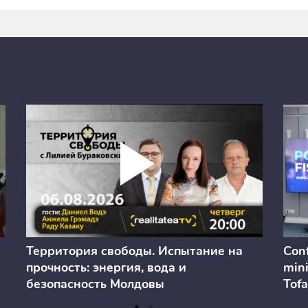
Территория свободы. Испытание на
Conf
прочность: энергия, вода и
mini
безопасность Молдовы
Tofa
prev