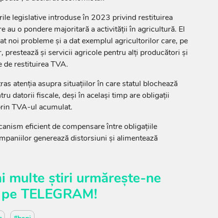
ările legislative introduse în 2023 privind restituirea
e au o pondere majoritară a activității în agricultură. El
t noi probleme și a dat exemplul agricultorilor care, pe
, prestează și servicii agricole pentru alți producători și
e de restituirea TVA.
as atenția asupra situațiilor în care statul blochează
tru datorii fiscale, deși în același timp are obligații
 prin TVA-ul acumulat.
ecanism eficient de compensare între obligațiile
companiilor generează distorsiuni și alimentează
i multe știri urmărește-ne
pe
TELEGRAM
!