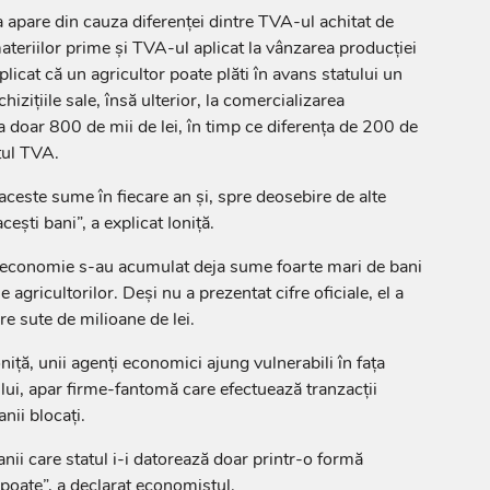
a apare din cauza diferenței dintre TVA-ul achitat de
ateriilor prime și TVA-ul aplicat la vânzarea producției
licat că un agricultor poate plăti în avans statului un
izițiile sale, însă ulterior, la comercializarea
 doar 800 de mii de lei, în timp ce diferența de 200 de
tul TVA.
ceste sume în fiecare an și, spre deosebire de alte
ești bani”, a explicat Ioniță.
 economie s-au acumulat deja sume foarte mari de bani
 agricultorilor. Deși nu a prezentat cifre oficiale, el a
e sute de milioane de lei.
oniță, unii agenți economici ajung vulnerabili în fața
 lui, apar firme-fantomă care efectuează tranzacții
nii blocați.
nii care statul i-i datorează doar printr-o formă
 poate”, a declarat economistul.