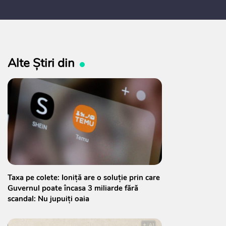
 2027, care urmează să fie supusă
ultărilor publice
Alte Știri din
Taxa pe colete: Ioniță are o soluție prin care
Guvernul poate încasa 3 miliarde fără
scandal: Nu jupuiți oaia