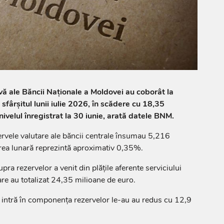
rvă ale Băncii Naționale a Moldovei au coborât la
sfârșitul lunii iulie 2026, în scădere cu 18,35
ivelul înregistrat la 30 iunie, arată datele BNM.
ezervele valutare ale băncii centrale însumau 5,216
rea lunară reprezintă aproximativ 0,35%.
a rezervelor a venit din plățile aferente serviciului
are au totalizat 24,35 milioane de euro.
 intră în componența rezervelor le-au au redus cu 12,9