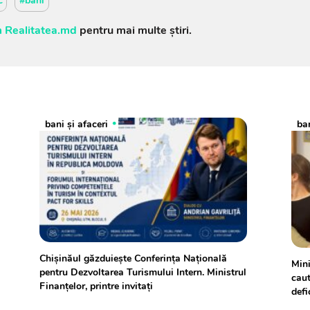
c
#bani
 Realitatea.md
pentru mai multe știri.
bani și afaceri
ban
Chișinăul găzduiește Conferința Națională
Mini
pentru Dezvoltarea Turismului Intern. Ministrul
caut
Finanțelor, printre invitați
defi