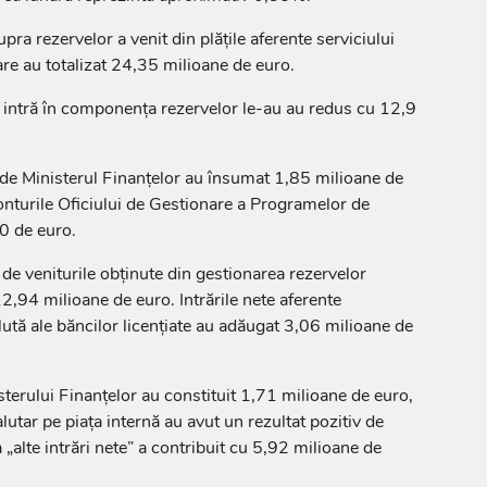
a rezervelor a venit din plățile aferente serviciului
are au totalizat 24,35 milioane de euro.
 intră în componența rezervelor le-au au redus cu 12,9
e de Ministerul Finanțelor au însumat 1,85 milioane de
 conturile Oficiului de Gestionare a Programelor de
0 de euro.
de veniturile obținute din gestionarea rezervelor
12,94 milioane de euro. Intrările nete aferente
alută ale băncilor licențiate au adăugat 3,06 milioane de
sterului Finanțelor au constituit 1,71 milioane de euro,
lutar pe piața internă au avut un rezultat pozitiv de
„alte intrări nete” a contribuit cu 5,92 milioane de