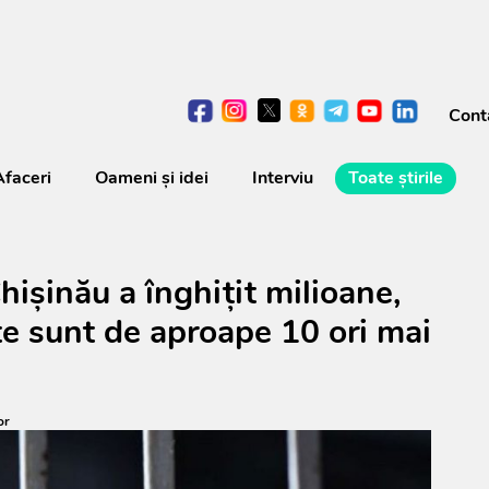
Cont
Afaceri
Oameni şi idei
Interviu
Toate știrile
hișinău a înghițit milioane,
ate sunt de aproape 10 ori mai
or