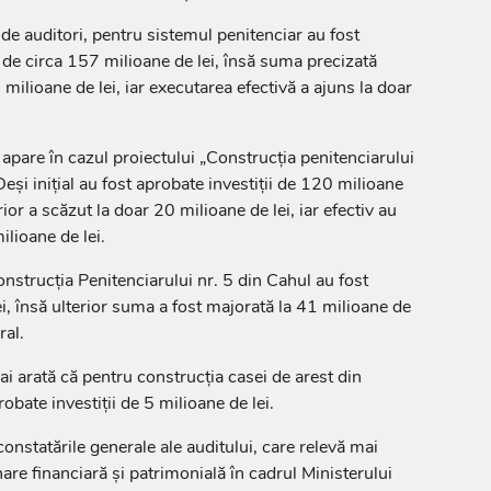
 de auditori, pentru sistemul penitenciar au fost
e de circa 157 milioane de lei, însă suma precizată
 milioane de lei, iar executarea efectivă a ajuns la doar
pare în cazul proiectului „Construcția penitenciarului
eși inițial au fost aprobate investiții de 120 milioane
ior a scăzut la doar 20 milioane de lei, iar efectiv au
ilioane de lei.
onstrucția Penitenciarului nr. 5 din Cahul au fost
i, însă ulterior suma a fost majorată la 41 milioane de
ral.
ai arată că pentru construcția casei de arest din
obate investiții de 5 milioane de lei.
onstatările generale ale auditului, care relevă mai
re financiară și patrimonială în cadrul Ministerului