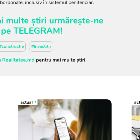
r subordonate, inclusiv în sistemul penitenciar.
i multe știri urmărește-ne
pe
TELEGRAM
!
#constructie
#Investiții
 Realitatea.md
pentru mai multe știri.
actual
ac