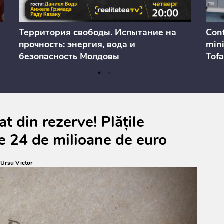
Территория свободы. Испытание на
Conf
прочность: энергия, вода и
mini
безопасность Молдовы
Tofa
prev
anul
cons
t din rezerve! Plățile
e 24 de milioane de euro
:
Ursu Victor