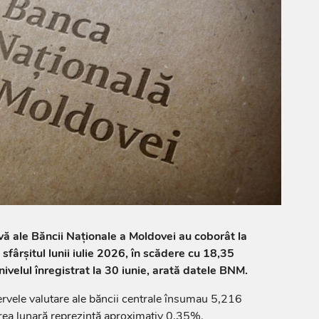
rvă ale Băncii Naționale a Moldovei au coborât la
sfârșitul lunii iulie 2026, în scădere cu 18,35
ivelul înregistrat la 30 iunie, arată datele BNM.
ezervele valutare ale băncii centrale însumau 5,216
rea lunară reprezintă aproximativ 0,35%.