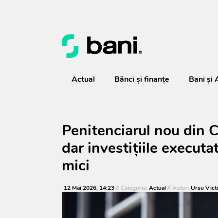
Actual
Bănci şi finanţe
Bani și 
Penitenciarul nou din C
dar investițiile execut
mici
12 Mai 2026, 14:23
// Categoria:
Actual
// Autor:
Ursu Vict