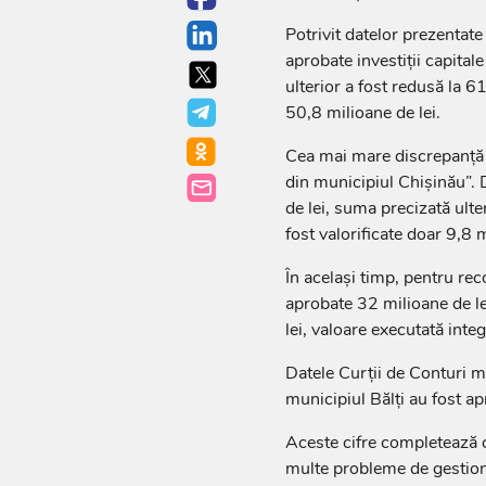
Potrivit datelor prezentate
aprobate investiții capital
ulterior a fost redusă la 61
50,8 milioane de lei.
Cea mai mare discrepanță a
din municipiul Chișinău”. D
de lei, suma precizată ulter
fost valorificate doar 9,8 m
În același timp, pentru rec
aprobate 32 milioane de le
lei, valoare executată integ
Datele Curții de Conturi m
municipiul Bălți au fost apr
Aceste cifre completează c
multe probleme de gestiona