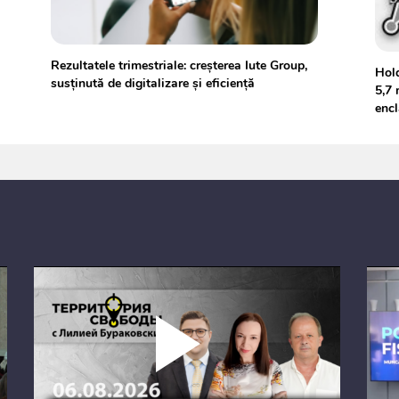
Rezultatele trimestriale: creșterea Iute Group,
Hold
susținută de digitalizare și eficiență
5,7 
encl