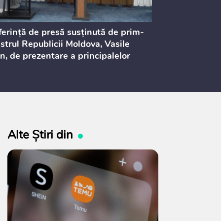
erință de presă susținută de prim-
Ședința Consi
strul Republicii Moldova, Vasile
Procurorilor
n, de prezentare a principalelor
ederi ale politicii fiscale pentru
 2027, care urmează să fie supusă
ultărilor publice
Alte Știri din