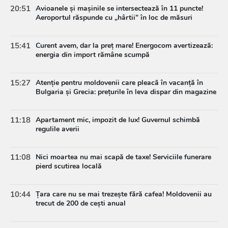
20:51
Avioanele și mașinile se intersectează în 11 puncte!
Aeroportul răspunde cu „hârtii” în loc de măsuri
15:41
Curent avem, dar la preț mare! Energocom avertizează:
energia din import rămâne scumpă
15:27
Atenție pentru moldovenii care pleacă în vacanță în
Bulgaria și Grecia: prețurile în leva dispar din magazine
11:18
Apartament mic, impozit de lux! Guvernul schimbă
regulile averii
11:08
Nici moartea nu mai scapă de taxe! Serviciile funerare
pierd scutirea locală
10:44
Țara care nu se mai trezește fără cafea! Moldovenii au
trecut de 200 de cești anual