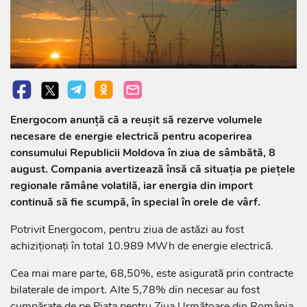
Energocom anunță că a reușit să rezerve volumele
necesare de energie electrică pentru acoperirea
consumului Republicii Moldova în ziua de sâmbătă, 8
august. Compania avertizează însă că situația pe piețele
regionale rămâne volatilă, iar energia din import
continuă să fie scumpă, în special în orele de vârf.
Potrivit Energocom, pentru ziua de astăzi au fost
achiziționați în total 10.989 MWh de energie electrică.
Cea mai mare parte, 68,50%, este asigurată prin contracte
bilaterale de import. Alte 5,78% din necesar au fost
cumpărate de pe Piața pentru Ziua Următoare din România,