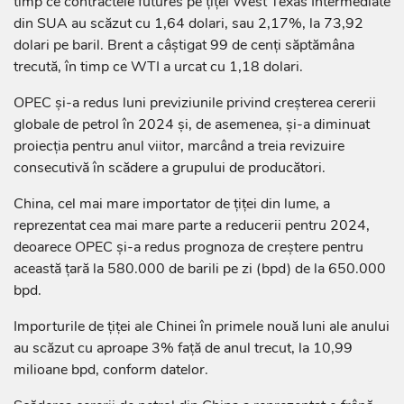
timp ce contractele futures pe țiței West Texas Intermediate
din SUA au scăzut cu 1,64 dolari, sau 2,17%, la 73,92
dolari pe baril. Brent a câștigat 99 de cenți săptămâna
trecută, în timp ce WTI a urcat cu 1,18 dolari.
OPEC și-a redus luni previziunile privind creșterea cererii
globale de petrol în 2024 și, de asemenea, și-a diminuat
proiecția pentru anul viitor, marcând a treia revizuire
consecutivă în scădere a grupului de producători.
China, cel mai mare importator de țiței din lume, a
reprezentat cea mai mare parte a reducerii pentru 2024,
deoarece OPEC și-a redus prognoza de creștere pentru
această țară la 580.000 de barili pe zi (bpd) de la 650.000
bpd.
Importurile de țiței ale Chinei în primele nouă luni ale anului
au scăzut cu aproape 3% față de anul trecut, la 10,99
milioane bpd, conform datelor.