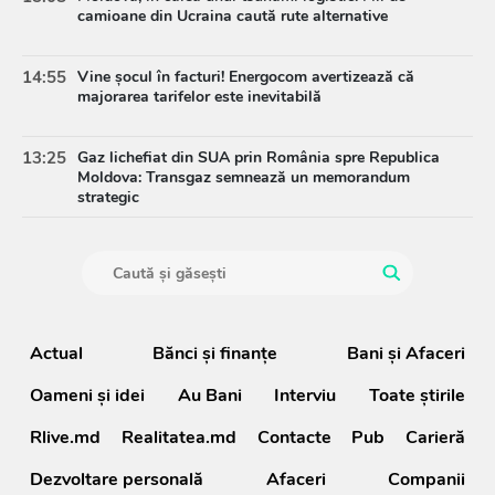
camioane din Ucraina caută rute alternative
14:55
Vine șocul în facturi! Energocom avertizează că
majorarea tarifelor este inevitabilă
13:25
Gaz lichefiat din SUA prin România spre Republica
Moldova: Transgaz semnează un memorandum
strategic
Actual
Bănci şi finanţe
Bani și Afaceri
Oameni şi idei
Au Bani
Interviu
Toate știrile
Rlive.md
Realitatea.md
Contacte
Pub
Carieră
Dezvoltare personală
Afaceri
Companii