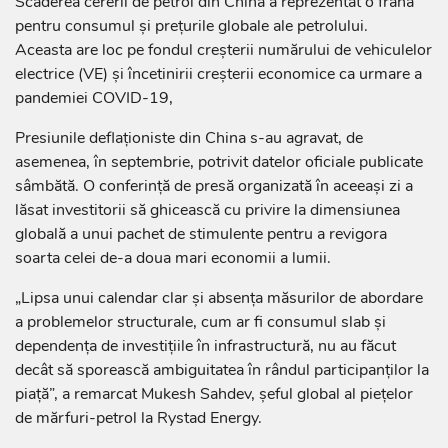
Scăderea cererii de petrol din China a reprezentat o frână
pentru consumul și prețurile globale ale petrolului.
Aceasta are loc pe fondul creșterii numărului de vehiculelor
electrice (VE) și încetinirii creșterii economice ca urmare a
pandemiei COVID-19,
Presiunile deflaționiste din China s-au agravat, de
asemenea, în septembrie, potrivit datelor oficiale publicate
sâmbătă. O conferință de presă organizată în aceeași zi a
lăsat investitorii să ghicească cu privire la dimensiunea
globală a unui pachet de stimulente pentru a revigora
soarta celei de-a doua mari economii a lumii.
„Lipsa unui calendar clar și absența măsurilor de abordare
a problemelor structurale, cum ar fi consumul slab și
dependența de investițiile în infrastructură, nu au făcut
decât să sporească ambiguitatea în rândul participanților la
piață”, a remarcat Mukesh Sahdev, șeful global al piețelor
de mărfuri-petrol la Rystad Energy.