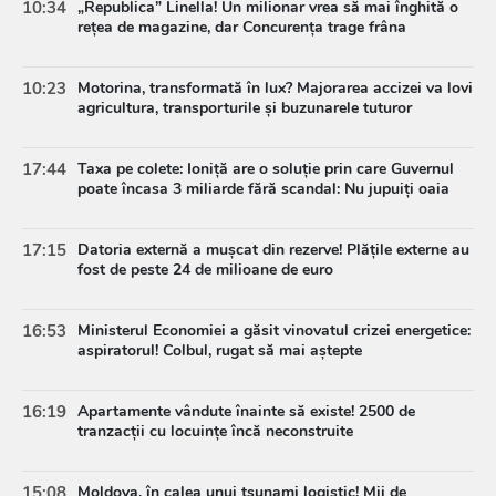
10:34
„Republica” Linella! Un milionar vrea să mai înghită o
rețea de magazine, dar Concurența trage frâna
10:23
Motorina, transformată în lux? Majorarea accizei va lovi
agricultura, transporturile și buzunarele tuturor
17:44
Taxa pe colete: Ioniță are o soluție prin care Guvernul
poate încasa 3 miliarde fără scandal: Nu jupuiți oaia
17:15
Datoria externă a mușcat din rezerve! Plățile externe au
fost de peste 24 de milioane de euro
16:53
Ministerul Economiei a găsit vinovatul crizei energetice:
aspiratorul! Colbul, rugat să mai aștepte
16:19
Apartamente vândute înainte să existe! 2500 de
tranzacții cu locuințe încă neconstruite
15:08
Moldova, în calea unui tsunami logistic! Mii de