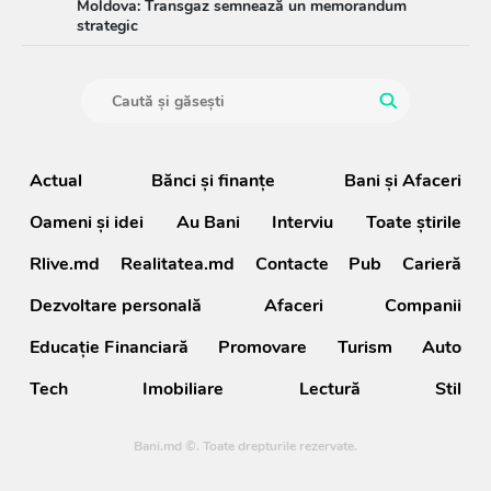
Moldova: Transgaz semnează un memorandum
strategic
Actual
Bănci şi finanţe
Bani și Afaceri
Oameni şi idei
Au Bani
Interviu
Toate știrile
Rlive.md
Realitatea.md
Contacte
Pub
Carieră
Dezvoltare personală
Afaceri
Companii
Educație Financiară
Promovare
Turism
Auto
Tech
Imobiliare
Lectură
Stil
Bani.md ©. Toate drepturile rezervate.