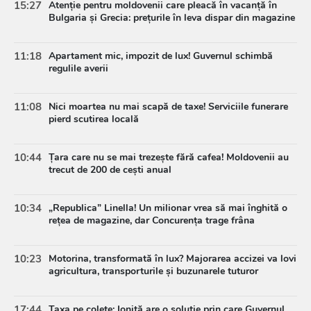
15:27
Atenție pentru moldovenii care pleacă în vacanță în
Bulgaria și Grecia: prețurile în leva dispar din magazine
11:18
Apartament mic, impozit de lux! Guvernul schimbă
regulile averii
11:08
Nici moartea nu mai scapă de taxe! Serviciile funerare
pierd scutirea locală
10:44
Țara care nu se mai trezește fără cafea! Moldovenii au
trecut de 200 de cești anual
10:34
„Republica” Linella! Un milionar vrea să mai înghită o
rețea de magazine, dar Concurența trage frâna
10:23
Motorina, transformată în lux? Majorarea accizei va lovi
agricultura, transporturile și buzunarele tuturor
17:44
Taxa pe colete: Ioniță are o soluție prin care Guvernul