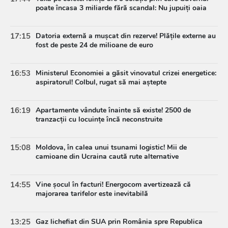
poate încasa 3 miliarde fără scandal: Nu jupuiți oaia
17:15
Datoria externă a mușcat din rezerve! Plățile externe au
fost de peste 24 de milioane de euro
16:53
Ministerul Economiei a găsit vinovatul crizei energetice:
aspiratorul! Colbul, rugat să mai aștepte
16:19
Apartamente vândute înainte să existe! 2500 de
tranzacții cu locuințe încă neconstruite
15:08
Moldova, în calea unui tsunami logistic! Mii de
camioane din Ucraina caută rute alternative
14:55
Vine șocul în facturi! Energocom avertizează că
majorarea tarifelor este inevitabilă
13:25
Gaz lichefiat din SUA prin România spre Republica