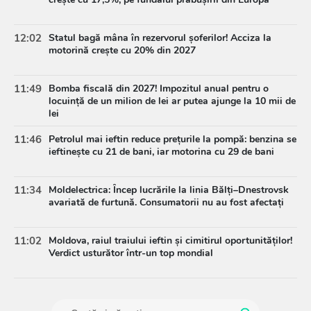
12:02
Statul bagă mâna în rezervorul șoferilor! Acciza la
motorină crește cu 20% din 2027
11:49
Bomba fiscală din 2027! Impozitul anual pentru o
locuință de un milion de lei ar putea ajunge la 10 mii de
lei
11:46
Petrolul mai ieftin reduce prețurile la pompă: benzina se
ieftinește cu 21 de bani, iar motorina cu 29 de bani
11:34
Moldelectrica: Încep lucrările la linia Bălți–Dnestrovsk
avariată de furtună. Consumatorii nu au fost afectați
11:02
Moldova, raiul traiului ieftin și cimitirul oportunităților!
Verdict usturător într-un top mondial