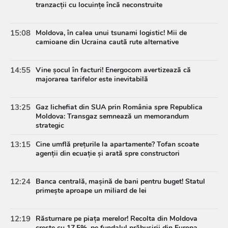
tranzacții cu locuințe încă neconstruite
15:08
Moldova, în calea unui tsunami logistic! Mii de
camioane din Ucraina caută rute alternative
14:55
Vine șocul în facturi! Energocom avertizează că
majorarea tarifelor este inevitabilă
13:25
Gaz lichefiat din SUA prin România spre Republica
Moldova: Transgaz semnează un memorandum
strategic
13:15
Cine umflă prețurile la apartamente? Tofan scoate
agenții din ecuație și arată spre constructori
12:24
Banca centrală, mașină de bani pentru buget! Statul
primește aproape un miliard de lei
12:19
Răsturnare pe piața merelor! Recolta din Moldova
crește cu 17,5%, pe fundalul prăbușirii din Europa