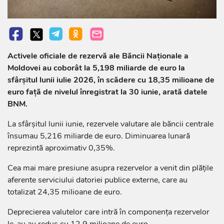
Activele oficiale de rezervă ale Băncii Naționale a
Moldovei au coborât la 5,198 miliarde de euro la
sfârșitul lunii iulie 2026, în scădere cu 18,35 milioane de
euro față de nivelul înregistrat la 30 iunie, arată datele
BNM.
La sfârșitul lunii iunie, rezervele valutare ale băncii centrale
însumau 5,216 miliarde de euro. Diminuarea lunară
reprezintă aproximativ 0,35%.
Cea mai mare presiune asupra rezervelor a venit din plățile
aferente serviciului datoriei publice externe, care au
totalizat 24,35 milioane de euro.
Deprecierea valutelor care intră în componența rezervelor
le-au au redus cu 12,9 milioane de euro.