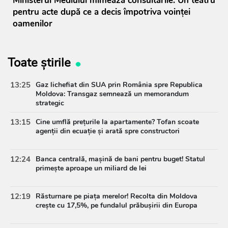
Ministerul Mediului mimează consultările. Un teatru
pentru acte după ce a decis împotriva voinței
oamenilor
Toate știrile
13:25
Gaz lichefiat din SUA prin România spre Republica
Moldova: Transgaz semnează un memorandum
strategic
13:15
Cine umflă prețurile la apartamente? Tofan scoate
agenții din ecuație și arată spre constructori
12:24
Banca centrală, mașină de bani pentru buget! Statul
primește aproape un miliard de lei
12:19
Răsturnare pe piața merelor! Recolta din Moldova
crește cu 17,5%, pe fundalul prăbușirii din Europa