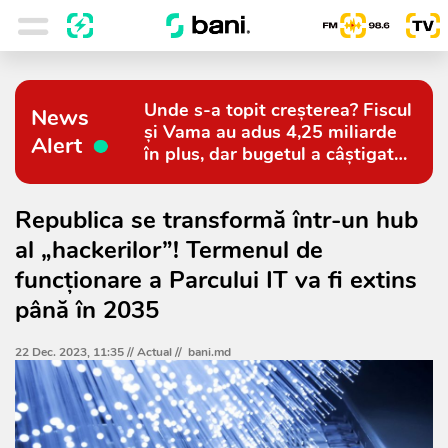
Unde s-a topit creșterea? Fiscul
News
și Vama au adus 4,25 miliarde
Alert
în plus, dar bugetul a câștigat
doar 794 de milioane
Republica se transformă într-un hub
al „hackerilor”! Termenul de
funcționare a Parcului IT va fi extins
până în 2035
22 Dec. 2023, 11:35 //
Actual
//
bani.md