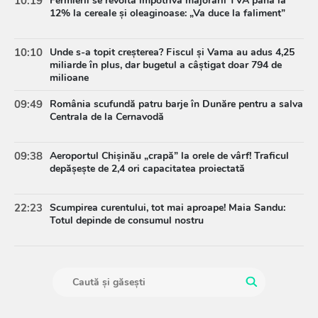
10:19
Fermierii se revoltă împotriva majorării TVA până la
12% la cereale și oleaginoase: „Va duce la faliment”
10:10
Unde s-a topit creșterea? Fiscul și Vama au adus 4,25
miliarde în plus, dar bugetul a câștigat doar 794 de
milioane
09:49
România scufundă patru barje în Dunăre pentru a salva
Centrala de la Cernavodă
09:38
Aeroportul Chișinău „crapă” la orele de vârf! Traficul
depășește de 2,4 ori capacitatea proiectată
22:23
Scumpirea curentului, tot mai aproape! Maia Sandu:
Totul depinde de consumul nostru