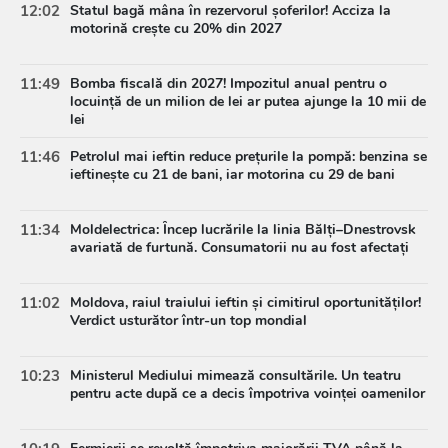
12:02
Statul bagă mâna în rezervorul șoferilor! Acciza la
motorină crește cu 20% din 2027
11:49
Bomba fiscală din 2027! Impozitul anual pentru o
locuință de un milion de lei ar putea ajunge la 10 mii de
lei
11:46
Petrolul mai ieftin reduce prețurile la pompă: benzina se
ieftinește cu 21 de bani, iar motorina cu 29 de bani
11:34
Moldelectrica: Încep lucrările la linia Bălți–Dnestrovsk
avariată de furtună. Consumatorii nu au fost afectați
11:02
Moldova, raiul traiului ieftin și cimitirul oportunităților!
Verdict usturător într-un top mondial
10:23
Ministerul Mediului mimează consultările. Un teatru
pentru acte după ce a decis împotriva voinței oamenilor