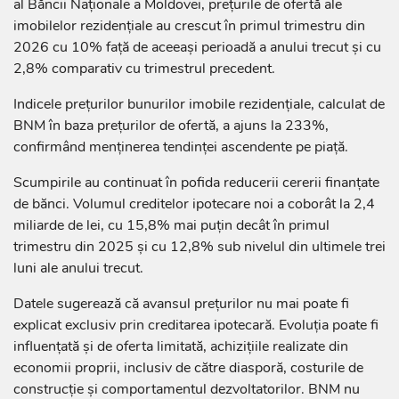
al Băncii Naționale a Moldovei, prețurile de ofertă ale
imobilelor rezidențiale au crescut în primul trimestru din
2026 cu 10% față de aceeași perioadă a anului trecut și cu
2,8% comparativ cu trimestrul precedent.
Indicele prețurilor bunurilor imobile rezidențiale, calculat de
BNM în baza prețurilor de ofertă, a ajuns la 233%,
confirmând menținerea tendinței ascendente pe piață.
Scumpirile au continuat în pofida reducerii cererii finanțate
de bănci. Volumul creditelor ipotecare noi a coborât la 2,4
miliarde de lei, cu 15,8% mai puțin decât în primul
trimestru din 2025 și cu 12,8% sub nivelul din ultimele trei
luni ale anului trecut.
Datele sugerează că avansul prețurilor nu mai poate fi
explicat exclusiv prin creditarea ipotecară. Evoluția poate fi
influențată și de oferta limitată, achizițiile realizate din
economii proprii, inclusiv de către diasporă, costurile de
construcție și comportamentul dezvoltatorilor. BNM nu