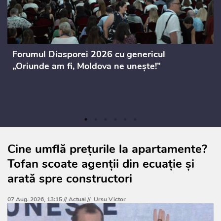
Forumul Diasporei 2026 cu genericul
„Oriunde am fi, Moldova ne unește!”
Cine umflă prețurile la apartamente?
Tofan scoate agenții din ecuație și
arată spre constructori
07 Aug. 2026, 13:15 //
Actual
//
Ursu Victor