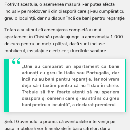
Potrivit acestuia, o asemenea măsură i-ar putea afecta
inclusiv pe moldovenii din diasporă care și-au cumpărat cu
greu o locuință, dar nu dispun încă de bani pentru reparație.
Tofan a susținut că amenajarea completă a unui
apartament în Chișinău poate ajunge la aproximativ 1.000
de euro pentru un metru pătrat, dacă sunt incluse
mobilierul, instalațiile electrice și lucrările sanitare.
„Unii au cumpărat un apartament cu banii
adunați cu greu în Italia sau Portugalia, dar
încă nu au bani pentru reparație. Iar noi vrem
deja să-i taxăm pentru că nu îl dau în chirie.
Trebuie să fim foarte atenți să nu speriem
diaspora și oamenii care și-au strâns cu greu
bani pentru o locuință”, a declarat premierul.
Șeful Guvernului a promis că eventualele intervenții pe
piața imobiliară vor fi analizate în baza cifrelor, dar a