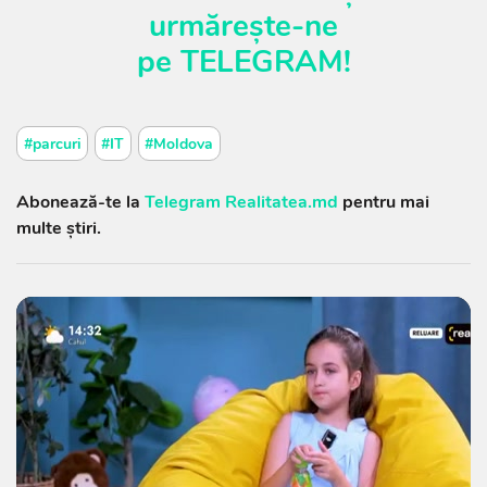
urmărește-ne
pe
TELEGRAM
!
#parcuri
#IT
#Moldova
Abonează-te la
Telegram Realitatea.md
pentru mai
multe știri.