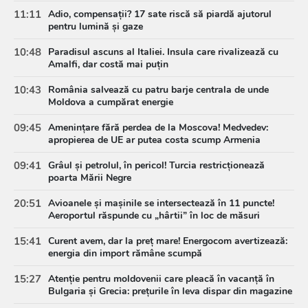
11:11
Adio, compensații? 17 sate riscă să piardă ajutorul
pentru lumină și gaze
10:48
Paradisul ascuns al Italiei. Insula care rivalizează cu
Amalfi, dar costă mai puțin
10:43
România salvează cu patru barje centrala de unde
Moldova a cumpărat energie
09:45
Amenințare fără perdea de la Moscova! Medvedev:
apropierea de UE ar putea costa scump Armenia
09:41
Grâul și petrolul, în pericol! Turcia restricționează
poarta Mării Negre
20:51
Avioanele și mașinile se intersectează în 11 puncte!
Aeroportul răspunde cu „hârtii” în loc de măsuri
15:41
Curent avem, dar la preț mare! Energocom avertizează:
energia din import rămâne scumpă
15:27
Atenție pentru moldovenii care pleacă în vacanță în
Bulgaria și Grecia: prețurile în leva dispar din magazine