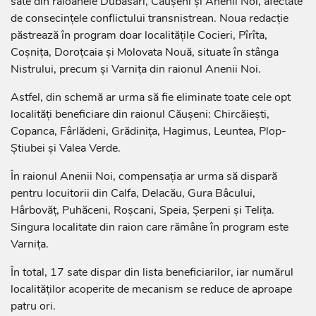
sate din raioanele Dubăsari, Căușeni și Anenii Noi, afectate
de consecințele conflictului transnistrean. Noua redacție
păstrează în program doar localitățile Cocieri, Pîrîta,
Coșnița, Doroțcaia și Molovata Nouă, situate în stânga
Nistrului, precum și Varnița din raionul Anenii Noi.
Astfel, din schemă ar urma să fie eliminate toate cele opt
localități beneficiare din raionul Căușeni: Chircăiești,
Copanca, Fârlădeni, Grădinița, Hagimus, Leuntea, Plop-
Știubei și Valea Verde.
În raionul Anenii Noi, compensația ar urma să dispară
pentru locuitorii din Calfa, Delacău, Gura Bâcului,
Hârbovăț, Puhăceni, Roșcani, Speia, Șerpeni și Telița.
Singura localitate din raion care rămâne în program este
Varnița.
În total, 17 sate dispar din lista beneficiarilor, iar numărul
localităților acoperite de mecanism se reduce de aproape
patru ori.