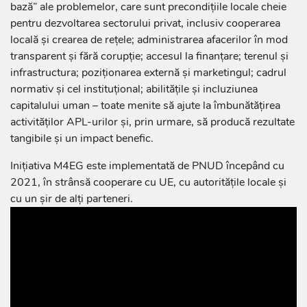
bază” ale problemelor, care sunt precondițiile locale cheie
pentru dezvoltarea sectorului privat, inclusiv cooperarea
locală și crearea de rețele; administrarea afacerilor în mod
transparent și fără corupție; accesul la finanțare; terenul și
infrastructura; poziționarea externă și marketingul; cadrul
normativ și cel instituțional; abilitățile și incluziunea
capitalului uman – toate menite să ajute la îmbunătățirea
activităților APL-urilor și, prin urmare, să producă rezultate
tangibile și un impact benefic.
Inițiativa M4EG este implementată de PNUD începând cu
2021, în strânsă cooperare cu UE, cu autoritățile locale și
cu un șir de alți parteneri.