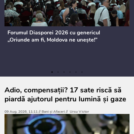
Forumul Diasporei 2026 cu genericul
„Oriunde am fi, Moldova ne unește!”
Adio, compensații? 17 sate riscă să
piardă ajutorul pentru lumină și gaze
09 Aug. 2026, 11:11 //
Bani și Afaceri
//
Ursu Victor