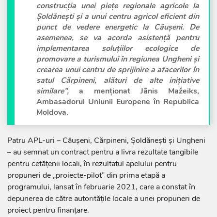
construcția unei piețe regionale agricole la
Șoldănești și a unui centru agricol eficient din
punct de vedere energetic la Căușeni. De
asemenea, se va acorda asistență pentru
implementarea soluțiilor ecologice de
promovare a turismului în regiunea Ungheni și
crearea unui centru de sprijinire a afacerilor în
satul Cărpineni, alături de alte inițiative
similare”,
a menționat Jānis Mažeiks,
Ambasadorul Uniunii Europene în Republica
Moldova.
Patru APL-uri – Căușeni, Cărpineni, Șoldănești și Ungheni
– au semnat un contract pentru a livra rezultate tangibile
pentru cetățenii locali, în rezultatul apelului pentru
propuneri de „proiecte-pilot” din prima etapă a
programului, lansat în februarie 2021, care a constat în
depunerea de către autoritățile locale a unei propuneri de
proiect pentru finanțare.