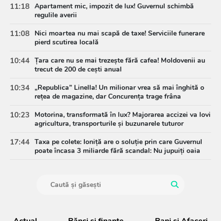
11:18
Apartament mic, impozit de lux! Guvernul schimbă
regulile averii
11:08
Nici moartea nu mai scapă de taxe! Serviciile funerare
pierd scutirea locală
10:44
Țara care nu se mai trezește fără cafea! Moldovenii au
trecut de 200 de cești anual
10:34
„Republica” Linella! Un milionar vrea să mai înghită o
rețea de magazine, dar Concurența trage frâna
10:23
Motorina, transformată în lux? Majorarea accizei va lovi
agricultura, transporturile și buzunarele tuturor
17:44
Taxa pe colete: Ioniță are o soluție prin care Guvernul
poate încasa 3 miliarde fără scandal: Nu jupuiți oaia
Actual
Bănci şi finanţe
Bani și Afaceri