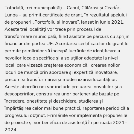
Totodată, trei municipalități – Cahul, Călărași și Ceadâr-
Lunga – au primit certificate de grant, în rezultatul apelului
de propuneri „Portofoliu și Inovare”, lansat în iunie 2021.
Aceste trei localități vor trece prin procesul de
transformare municipală, fiind asistate pe parcurs cu sprijin
financiar din partea UE. Acordarea certificatelor de grant le
permite primăriilor să înceapă lucrările de identificare a
nevoilor locale specifice și a soluțiilor adaptate la nivel
local, care vizează creșterea economică, crearea noilor
locuri de muncă prin abordare și expertiză inovatoare,
precum și transformarea și modernizarea localităților.
Aceste abordări noi vor include preluarea inovațiilor și a
descoperirilor, construirea unor parteneriate bazate pe
încredere, onestitate și deschidere, studierea și
împărtășirea celor mai bune practici, raportarea periodică a
progresului obținut. Primăriile vor implementa propunerile
de proiecte și vor beneficia de asistență în perioada 2021–
2024.