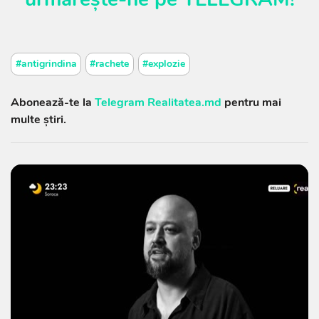
#antigrindina
#rachete
#explozie
Abonează-te la
Telegram Realitatea.md
pentru mai
multe știri.