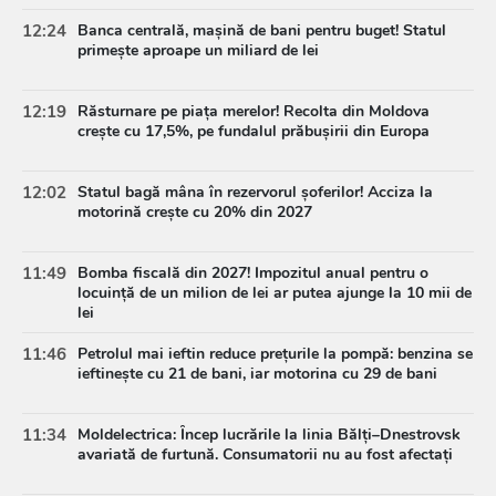
12:24
Banca centrală, mașină de bani pentru buget! Statul
primește aproape un miliard de lei
12:19
Răsturnare pe piața merelor! Recolta din Moldova
crește cu 17,5%, pe fundalul prăbușirii din Europa
12:02
Statul bagă mâna în rezervorul șoferilor! Acciza la
motorină crește cu 20% din 2027
11:49
Bomba fiscală din 2027! Impozitul anual pentru o
locuință de un milion de lei ar putea ajunge la 10 mii de
lei
11:46
Petrolul mai ieftin reduce prețurile la pompă: benzina se
ieftinește cu 21 de bani, iar motorina cu 29 de bani
11:34
Moldelectrica: Încep lucrările la linia Bălți–Dnestrovsk
avariată de furtună. Consumatorii nu au fost afectați