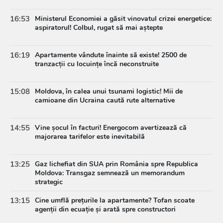
16:53
Ministerul Economiei a găsit vinovatul crizei energetice:
aspiratorul! Colbul, rugat să mai aștepte
16:19
Apartamente vândute înainte să existe! 2500 de
tranzacții cu locuințe încă neconstruite
15:08
Moldova, în calea unui tsunami logistic! Mii de
camioane din Ucraina caută rute alternative
14:55
Vine șocul în facturi! Energocom avertizează că
majorarea tarifelor este inevitabilă
13:25
Gaz lichefiat din SUA prin România spre Republica
Moldova: Transgaz semnează un memorandum
strategic
13:15
Cine umflă prețurile la apartamente? Tofan scoate
agenții din ecuație și arată spre constructori