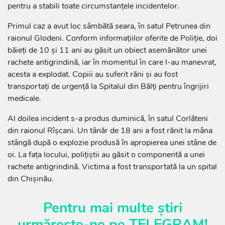
pentru a stabili toate circumstanțele incidentelor.
Primul caz a avut loc sâmbătă seara, în satul Petrunea din
raionul Glodeni. Conform informațiilor oferite de Poliție, doi
băieți de 10 și 11 ani au găsit un obiect asemănător unei
rachete antigrindină, iar în momentul în care l-au manevrat,
acesta a explodat. Copiii au suferit răni și au fost
transportați de urgență la Spitalul din Bălți pentru îngrijiri
medicale.
Al doilea incident s-a produs duminică, în satul Corlăteni
din raionul Rîșcani. Un tânăr de 18 ani a fost rănit la mâna
stângă după o explozie produsă în apropierea unei stâne de
oi. La fața locului, polițiștii au găsit o componentă a unei
rachete antigrindină. Victima a fost transportată la un spital
din Chișinău.
Pentru mai multe știri
urmărește-ne pe
TELEGRAM
!