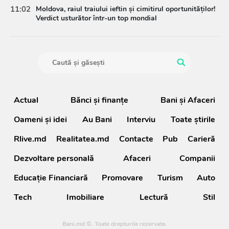
11:02
Moldova, raiul traiului ieftin și cimitirul oportunităților!
Verdict usturător într-un top mondial
Actual
Bănci şi finanţe
Bani și Afaceri
Oameni şi idei
Au Bani
Interviu
Toate știrile
Rlive.md
Realitatea.md
Contacte
Pub
Carieră
Dezvoltare personală
Afaceri
Companii
Educație Financiară
Promovare
Turism
Auto
Tech
Imobiliare
Lectură
Stil
Bani.md ©. Toate drepturile rezervate.