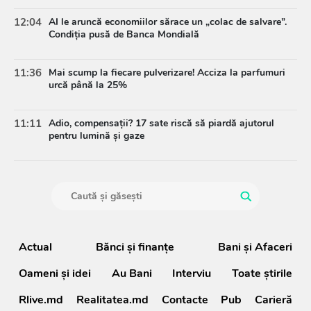
12:04
AI le aruncă economiilor sărace un „colac de salvare”.
Condiția pusă de Banca Mondială
11:36
Mai scump la fiecare pulverizare! Acciza la parfumuri
urcă până la 25%
11:11
Adio, compensații? 17 sate riscă să piardă ajutorul
pentru lumină și gaze
Actual
Bănci şi finanţe
Bani și Afaceri
Oameni şi idei
Au Bani
Interviu
Toate știrile
Rlive.md
Realitatea.md
Contacte
Pub
Carieră