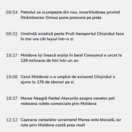
08:54
Petrolul se scumpește din nou. Incertitudinea privind
Strâmtoarea Ormuz pune presiune pe piețe
08:32
Umilință aviatică peste Prut! Aeroportul Chișinăul face
în trei ore cât Iașiul într-o zi
19:27
Moldova își îneacă arșița în bere! Consumul a urcat la
129 milioane de litri într-un an
19:06
Cerul Moldovei s-a umplut de avioane! Chișinăul a
ajuns la 176 de zboruri pe zi
18:37
Marea Neagră fierbe! Atacurile asupra navelor pot
redesena rutele comerciale prin Moldova
12:12
Capcana cerealelor ucrainene! Marea este blocată, iar
ruta prin Moldova costă prea mult