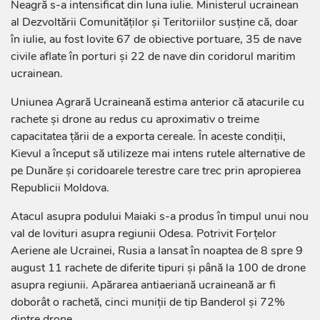
Neagră s-a intensificat din luna iulie. Ministerul ucrainean
al Dezvoltării Comunităților și Teritoriilor susține că, doar
în iulie, au fost lovite 67 de obiective portuare, 35 de nave
civile aflate în porturi și 22 de nave din coridorul maritim
ucrainean.
Uniunea Agrară Ucraineană estima anterior că atacurile cu
rachete și drone au redus cu aproximativ o treime
capacitatea țării de a exporta cereale. În aceste condiții,
Kievul a început să utilizeze mai intens rutele alternative de
pe Dunăre și coridoarele terestre care trec prin apropierea
Republicii Moldova.
Atacul asupra podului Maiaki s-a produs în timpul unui nou
val de lovituri asupra regiunii Odesa. Potrivit Forțelor
Aeriene ale Ucrainei, Rusia a lansat în noaptea de 8 spre 9
august 11 rachete de diferite tipuri și până la 100 de drone
asupra regiunii. Apărarea antiaeriană ucraineană ar fi
doborât o rachetă, cinci muniții de tip Banderol și 72%
dintre drone.