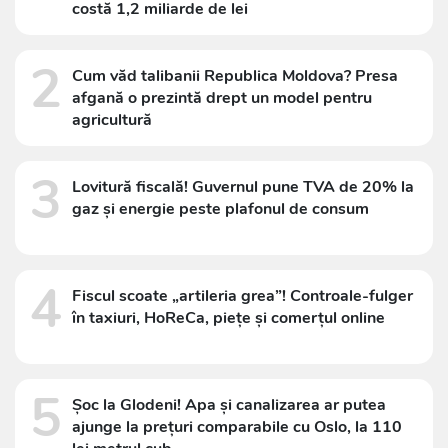
costă 1,2 miliarde de lei
2
Cum văd talibanii Republica Moldova? Presa
afgană o prezintă drept un model pentru
agricultură
3
Lovitură fiscală! Guvernul pune TVA de 20% la
gaz și energie peste plafonul de consum
4
Fiscul scoate „artileria grea”! Controale-fulger
în taxiuri, HoReCa, piețe și comerțul online
5
Șoc la Glodeni! Apa și canalizarea ar putea
ajunge la prețuri comparabile cu Oslo, la 110