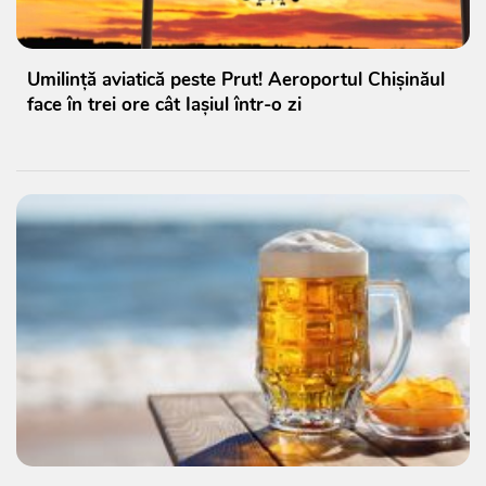
Umilință aviatică peste Prut! Aeroportul Chișinăul
face în trei ore cât Iașiul într-o zi