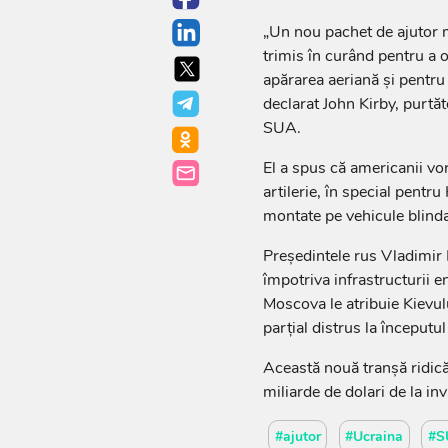
„Un nou pachet de ajutor mi
trimis în curând pentru a o
apărarea aeriană și pentru 
declarat John Kirby, purtăt
SUA.
El a spus că americanii vo
artilerie, în special pentr
montate pe vehicule blind
Președintele rus Vladimir P
împotriva infrastructurii e
Moscova le atribuie Kievulu
parțial distrus la început
Această nouă tranșă ridică
miliarde de dolari de la inv
#ajutor
#Ucraina
#S