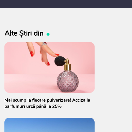
 2027, care urmează să fie supusă
ultărilor publice
Alte Știri din
Mai scump la fiecare pulverizare! Acciza la
parfumuri urcă până la 25%