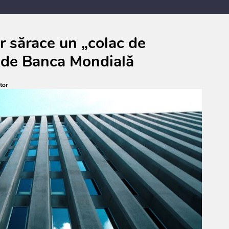
anul
cons
r sărace un „colac de
ă de Banca Mondială
tor