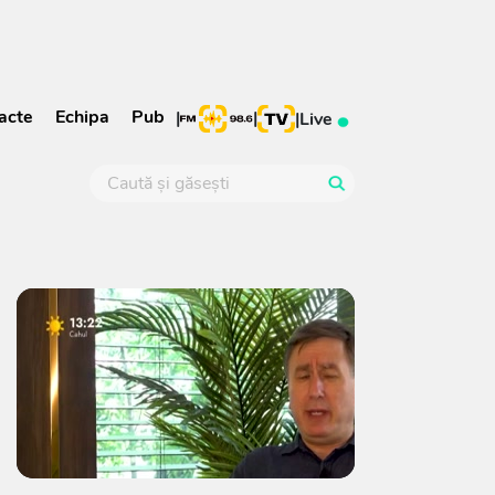
acte
Echipa
Pub
|
|
|
Live