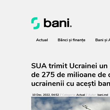
Actual
Bănci şi finanţe
Bani și 
SUA trimit Ucrainei un 
de 275 de milioane de 
ucrainenii cu acești ban
10 Dec. 2022, 04:52
// Categoria:
Actual
// Autor:
bani.md