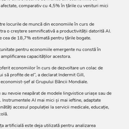
i afectate, comparativ cu 4,5% în țările cu venituri mici
tre locurile de muncă din economiile în curs de
tra o creștere semnificativă a productivității datorită AI.
e cea de 18,7% estimată pentru țările bogate.
tunitate pentru economiile emergente nu constă în
n amplificarea capacităților acestora.
a oferit economiilor în curs de dezvoltare un colac de
i să profite de el”, a declarat Indermit Gill,
i economist-șef al Grupului Băncii Mondiale.
 nu au nevoie neapărat de modele lingvistice uriașe sau de
. Instrumentele AI mai mici și mai ieftine, adaptate
unătăți accesul populației la servicii medicale, educație,
colă.
a artificială este deja utilizată pentru analizarea