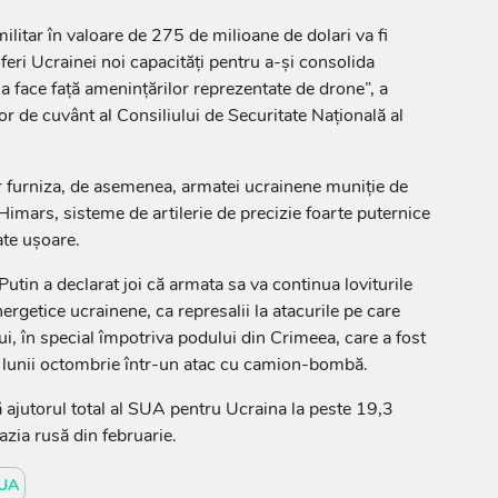
litar în valoare de 275 de milioane de dolari va fi
feri Ucrainei noi capacități pentru a-și consolida
a face față amenințărilor reprezentate de drone”, a
or de cuvânt al Consiliului de Securitate Națională al
r furniza, de asemenea, armatei ucrainene muniție de
u Himars, sisteme de artilerie de precizie foarte puternice
ate ușoare.
utin a declarat joi că armata sa va continua loviturile
nergetice ucrainene, ca represalii la atacurile pe care
i, în special împotriva podului din Crimeea, care a fost
ul lunii octombrie într-un atac cu camion-bombă.
 ajutorul total al SUA pentru Ucraina la peste 19,3
azia rusă din februarie.
UA