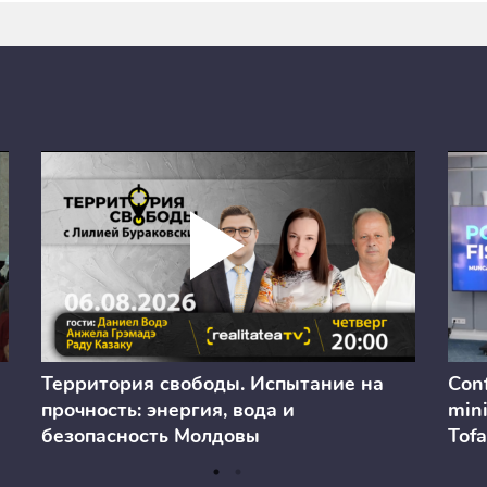
Территория свободы. Испытание на
Conf
прочность: энергия, вода и
mini
безопасность Молдовы
Tofa
prev