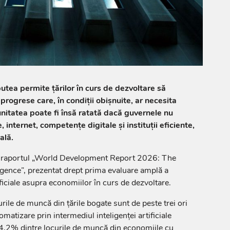
 putea permite țărilor în curs de dezvoltare să
progrese care, în condiții obișnuite, ar necesita
nitatea poate fi însă ratată dacă guvernele nu
, internet, competențe digitale și instituții eficiente,
ală.
în raportul „World Development Report 2026: The
ligence”, prezentat drept prima evaluare amplă a
ificiale asupra economiilor în curs de dezvoltare.
rile de muncă din țările bogate sunt de peste trei ori
matizare prin intermediul inteligenței artificiale
4,2% dintre locurile de muncă din economiile cu