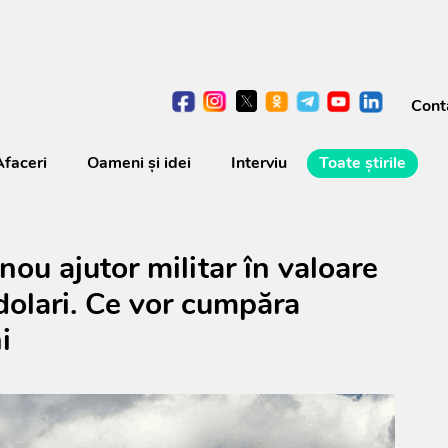
Cont
Afaceri
Oameni şi idei
Interviu
Toate știrile
nou ajutor militar în valoare
dolari. Ce vor cumpăra
i