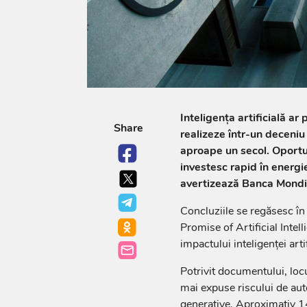
Inteligența artificială ar
Share
realizeze într-un deceniu 
aproape un secol. Oportu
investesc rapid în energie
avertizează Banca Mondi
Concluziile se regăsesc 
Promise of Artificial Intel
impactului inteligenței art
Potrivit documentului, locu
mai expuse riscului de auto
generative. Aproximativ 1