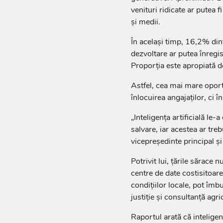
venituri ridicate ar putea f
și medii.
În același timp, 16,2% din
dezvoltare ar putea înregis
Proporția este apropiată d
Astfel, cea mai mare opor
înlocuirea angajaților, ci î
„Inteligența artificială le-
salvare, iar acestea ar trebu
vicepreședinte principal ș
Potrivit lui, țările sărace
centre de date costisitoare
condițiilor locale, pot îmb
justiție și consultanță agri
Raportul arată că inteligenț