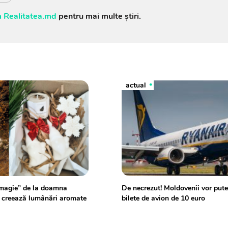
 Realitatea.md
pentru mai multe știri.
actual
magie” de la doamna
De necrezut! Moldovenii vor put
e creează lumânări aromate
bilete de avion de 10 euro