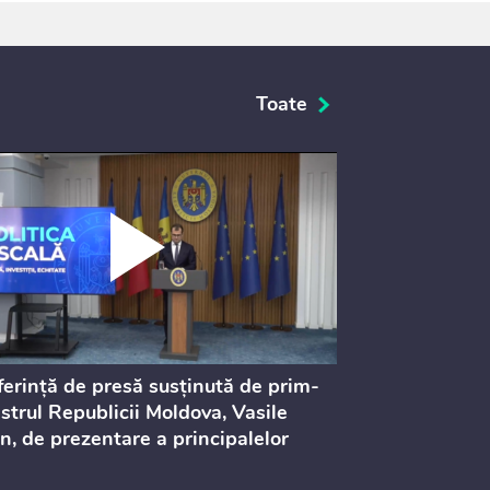
Toate
erință de presă susținută de prim-
Ședința Consi
strul Republicii Moldova, Vasile
Procurorilor
n, de prezentare a principalelor
ederi ale politicii fiscale pentru