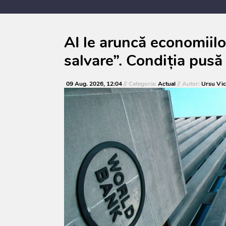
AI le aruncă economiilo
salvare”. Condiția pus
09 Aug. 2026, 12:04
// Categoria:
Actual
// Autor:
Ursu Vic