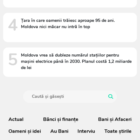
4
Țara în care oamenii trăiesc aproape 95 de ani.
Moldova nici măcar nu intră în top
5
Moldova vrea să dubleze numărul stațiilor pentru
mașini electrice până în 2030. Planul costă 1,2 miliarde
de lei
Actual
Bănci şi finanţe
Bani și Afaceri
Oameni şi idei
Au Bani
Interviu
Toate știrile