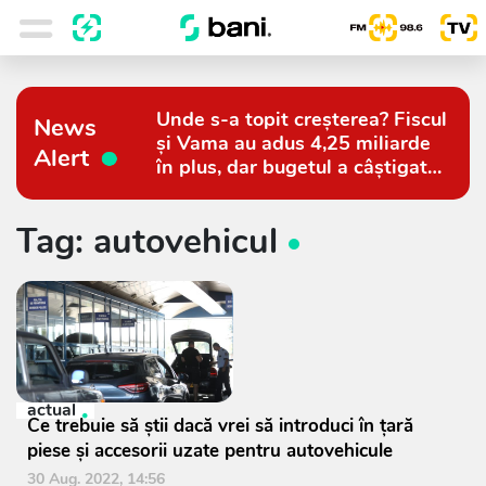
Unde s-a topit creșterea? Fiscul
News
și Vama au adus 4,25 miliarde
Alert
în plus, dar bugetul a câștigat
doar 794 de milioane
Tag: autovehicul
actual
Ce trebuie să știi dacă vrei să introduci în țară
piese și accesorii uzate pentru autovehicule
30 Aug. 2022, 14:56