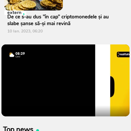
extern
De ce s-au dus ”în cap” criptomonedele și au
slabe șanse să-și mai revină
10 Ian. 2023, 06:20
Top news