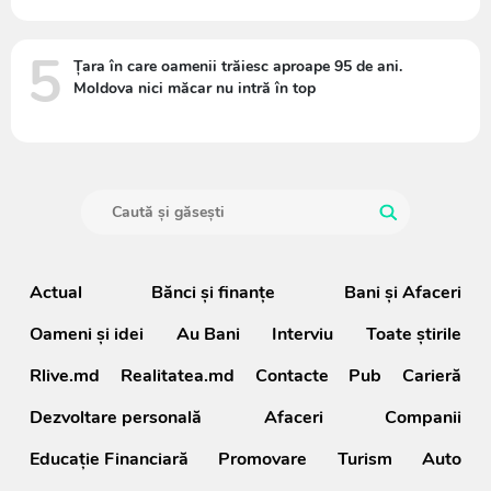
5
Țara în care oamenii trăiesc aproape 95 de ani.
Moldova nici măcar nu intră în top
Actual
Bănci şi finanţe
Bani și Afaceri
Oameni şi idei
Au Bani
Interviu
Toate știrile
Rlive.md
Realitatea.md
Contacte
Pub
Carieră
Dezvoltare personală
Afaceri
Companii
Educație Financiară
Promovare
Turism
Auto